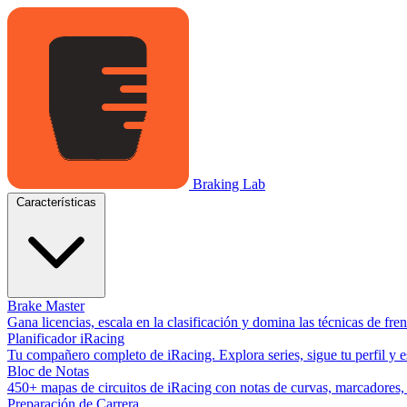
Braking Lab
Características
Brake Master
Gana licencias, escala en la clasificación y domina las técnicas de fr
Planificador iRacing
Tu compañero completo de iRacing. Explora series, sigue tu perfil y es
Bloc de Notas
450+ mapas de circuitos de iRacing con notas de curvas, marcadores, y
Preparación de Carrera