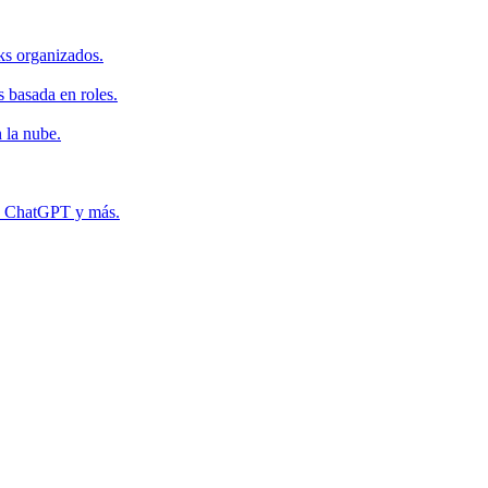
ks organizados.
s basada en roles.
 la nube.
r, ChatGPT y más.