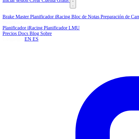
Iniciar sesión
Crear Cuenta Gratis
Características
Brake Master
Planificador iRacing
Bloc de Notas
Preparación de Car
Planificadores
Planificador iRacing
Planificador LMU
Precios
Docs
Blog
Sobre
Language:
EN
ES