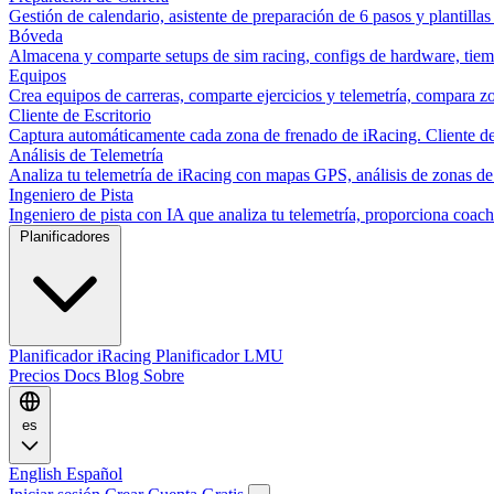
Gestión de calendario, asistente de preparación de 6 pasos y plantillas
Bóveda
Almacena y comparte setups de sim racing, configs de hardware, tiemp
Equipos
Crea equipos de carreras, comparte ejercicios y telemetría, compara zo
Cliente de Escritorio
Captura automáticamente cada zona de frenado de iRacing. Cliente de 
Análisis de Telemetría
Analiza tu telemetría de iRacing con mapas GPS, análisis de zonas de
Ingeniero de Pista
Ingeniero de pista con IA que analiza tu telemetría, proporciona co
Planificadores
Planificador iRacing
Planificador LMU
Precios
Docs
Blog
Sobre
es
English
Español