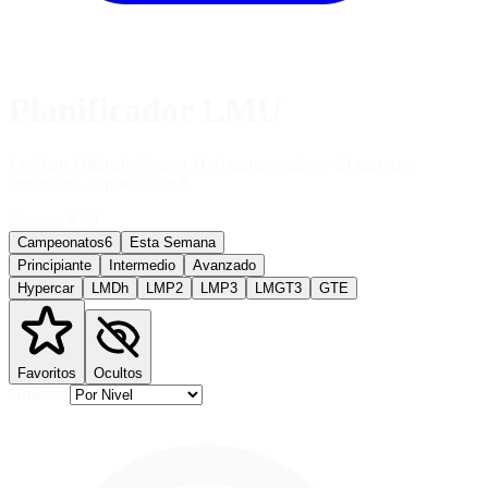
Planificador LMU
Le Mans Ultimate Season 11. 6 campeonatos y 21 carreras
semanales. Semana 8 de 8.
Semana
8
/
8
Campeonatos
6
Esta Semana
Principiante
Intermedio
Avanzado
Hypercar
LMDh
LMP2
LMP3
LMGT3
GTE
Favoritos
Ocultos
Ordenar: