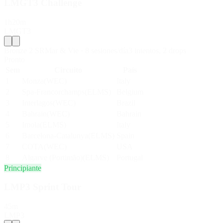
LMGT3 Challenge
1h20m
LMGT3
Bronze 2 SR
Mar & Vie
·
8
sesiones/día
3
intentos
,
2
drop
s
Pronto
Sem
Circuito
País
1
Monza
(
WEC
)
Italy
2
Spa-Francorchamps
(
ELMS
)
Belgium
3
Interlagos
(
WEC
)
Brazil
4
Bahrain
(
WEC
)
Bahrain
5
Imola
(
ELMS
)
Italy
6
Barcelona-Catalunya
(
ELMS
)
Spain
7
COTA
(
WEC
)
USA
8
Algarve (Portimão)
(
ELMS
)
Portugal
Principiante
LMP3 Sprint Tour
45m
LMP3