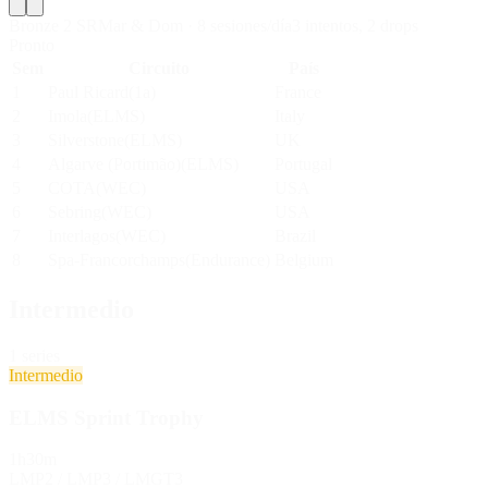
Bronze 2 SR
Mar & Dom
·
8
sesiones/día
3
intentos
,
2
drop
s
Pronto
Sem
Circuito
País
1
Paul Ricard
(
1a
)
France
2
Imola
(
ELMS
)
Italy
3
Silverstone
(
ELMS
)
UK
4
Algarve (Portimão)
(
ELMS
)
Portugal
5
COTA
(
WEC
)
USA
6
Sebring
(
WEC
)
USA
7
Interlagos
(
WEC
)
Brazil
8
Spa-Francorchamps
(
Endurance
)
Belgium
Intermedio
1
series
Intermedio
ELMS Sprint Trophy
1h30m
LMP2 / LMP3 / LMGT3