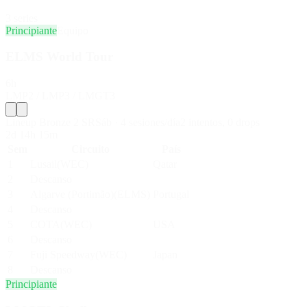
3
series
Principiante
Equipo
ELMS World Tour
6h
LMP2 / LMP3 / LMGT3
Lineup Bronze 2 SR
Sáb
·
4
sesiones/día
2
intentos
,
0
drop
s
2d 14h 15m
Sem
Circuito
País
1
Lusail
(
WEC
)
Qatar
2
Descanso
3
Algarve (Portimão)
(
ELMS
)
Portugal
4
Descanso
5
COTA
(
WEC
)
USA
6
Descanso
7
Fuji Speedway
(
WEC
)
Japan
8
Descanso
Principiante