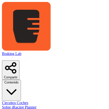
Braking Lab
LMU Planner
S11
Compartir
Contenido
Circuitos
Coches
Sobre
iRacing Planner