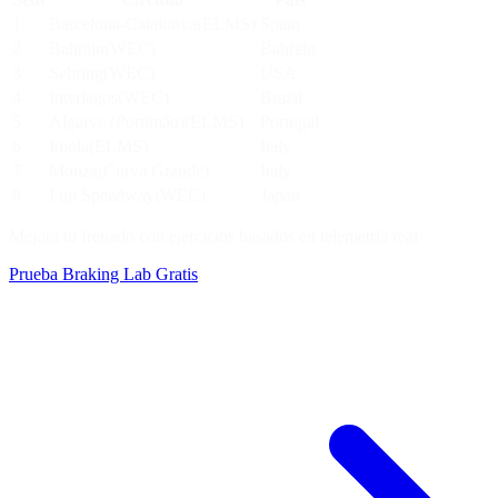
1
Barcelona-Catalunya
(
ELMS
)
Spain
2
Bahrain
(
WEC
)
Bahrain
3
Sebring
(
WEC
)
USA
4
Interlagos
(
WEC
)
Brazil
5
Algarve (Portimão)
(
ELMS
)
Portugal
6
Imola
(
ELMS
)
Italy
7
Monza
(
Curva Grande
)
Italy
8
Fuji Speedway
(
WEC
)
Japan
Mejora tu frenado con ejercicios basados en telemetría real
Prueba Braking Lab Gratis