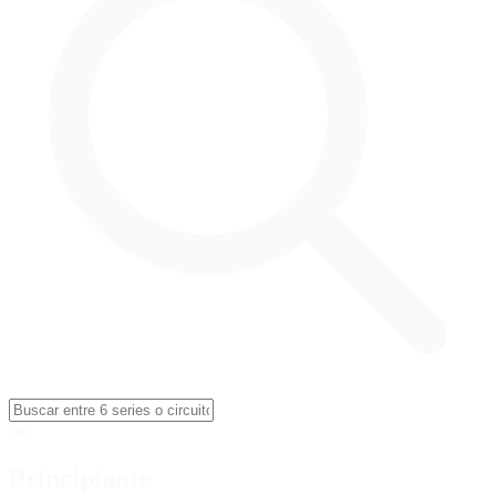
⌘
K
Principiante