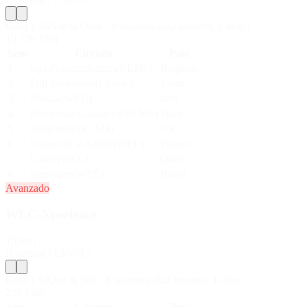
Gold 1 SR
Vie & Dom
·
8
sesiones/día
2
intentos
,
2
drop
s
1d 22h 15m
Sem
Circuito
País
1
Spa-Francorchamps
(
ELMS
)
Belgium
2
Fuji Speedway
(
Classic
)
Japan
3
Monza
(
WEC
)
Italy
4
Barcelona-Catalunya
(
ELMS
)
Spain
5
Silverstone
(
ELMS
)
UK
6
Circuit de la Sarthe
(
WEC
)
France
7
Lusail
(
WEC
)
Qatar
8
Interlagos
(
WEC
)
Brazil
Avanzado
WEC-Xperience
1h30m
Hypercar / LMGT3
Gold 1 SR
Jue & Sáb
·
8
sesiones/día
2
intentos
,
1
drop
22h 15m
Sem
Circuito
País