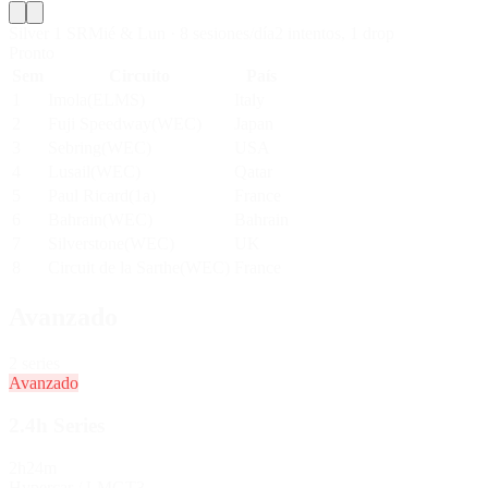
Silver 1 SR
Mié & Lun
·
8
sesiones/día
2
intentos
,
1
drop
Pronto
Sem
Circuito
País
1
Imola
(
ELMS
)
Italy
2
Fuji Speedway
(
WEC
)
Japan
3
Sebring
(
WEC
)
USA
4
Lusail
(
WEC
)
Qatar
5
Paul Ricard
(
1a
)
France
6
Bahrain
(
WEC
)
Bahrain
7
Silverstone
(
WEC
)
UK
8
Circuit de la Sarthe
(
WEC
)
France
Avanzado
2
series
Avanzado
2.4h Series
2h24m
Hypercar / LMGT3