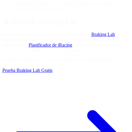
Circuitos y Coches
— Explora el catálogo completo de
circuitos y coches de LMU.
🔥
Parte de Braking Lab
Este planificador es una herramienta gratuita de
Braking Lab
, la
plataforma de entrenamiento de frenado para sim racers. También
ofrecemos un
Planificador de iRacing
, herramientas de telemetría,
ejercicios de frenado y más — todo gratis.
Mejora tu frenado con ejercicios basados en telemetría real
Prueba Braking Lab Gratis