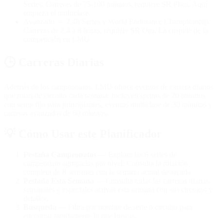
Series. Carreras de 75-100 minutos, requiere SR Plata. Aquí
empieza el multiclase.
Avanzado
— 2.4h Series y World Endurance Championship.
Carreras de 2.4 a 8 horas, requiere SR Oro. La cúspide de la
competición en LMU.
🕒
Carreras Diarias
Además de los campeonatos, LMU ofrece eventos de carrera diarios
que rotan de circuito cada semana. Incluyen sprints de 20 minutos
con setup fijo para principiantes, eventos multiclase de 30 minutos y
carreras avanzadas de 60 minutos.
💡
Cómo Usar este Planificador
Pestaña Campeonatos
— Explora las 6 series de
campeonato agrupadas por nivel. Consulta la rotación
completa de 8 semanas con la semana actual destacada.
Pestaña Esta Semana
— Consulta todas las carreras diarias,
semanales y especiales activas esta semana con sus circuitos y
detalles.
Búsqueda
— Filtra por nombre de serie o circuito para
encontrar rápidamente lo que buscas.