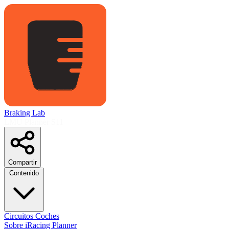
Braking Lab
LMU Planner
S11
Compartir
Contenido
Circuitos
Coches
Sobre
iRacing Planner