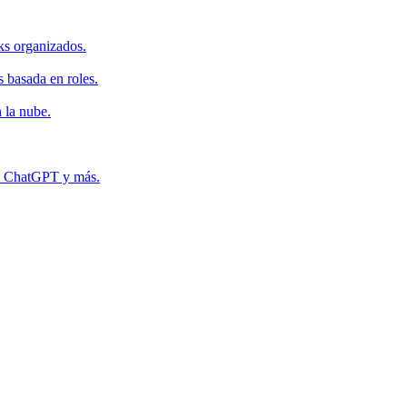
ks organizados.
s basada en roles.
 la nube.
r, ChatGPT y más.