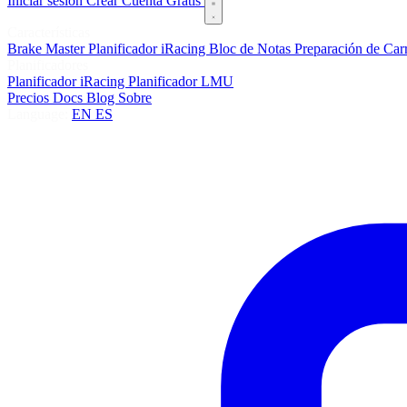
Iniciar sesión
Crear Cuenta Gratis
Características
Brake Master
Planificador iRacing
Bloc de Notas
Preparación de Car
Planificadores
Planificador iRacing
Planificador LMU
Precios
Docs
Blog
Sobre
Language:
EN
ES