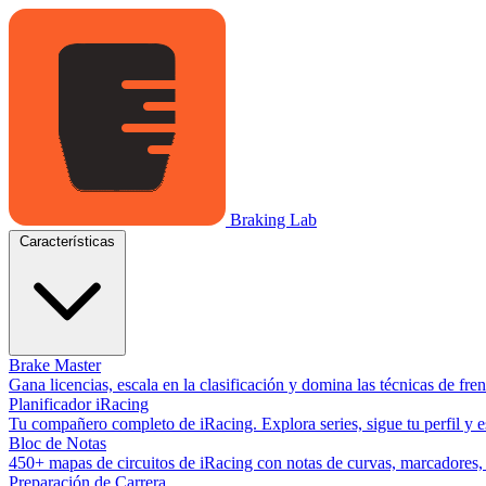
Braking Lab
Características
Brake Master
Gana licencias, escala en la clasificación y domina las técnicas de fr
Planificador iRacing
Tu compañero completo de iRacing. Explora series, sigue tu perfil y es
Bloc de Notas
450+ mapas de circuitos de iRacing con notas de curvas, marcadores, y
Preparación de Carrera