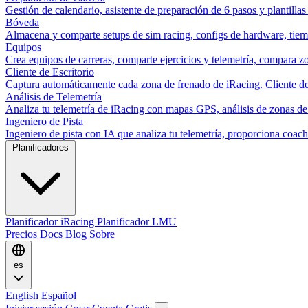
Gestión de calendario, asistente de preparación de 6 pasos y plantillas
Bóveda
Almacena y comparte setups de sim racing, configs de hardware, tiemp
Equipos
Crea equipos de carreras, comparte ejercicios y telemetría, compara zo
Cliente de Escritorio
Captura automáticamente cada zona de frenado de iRacing. Cliente de 
Análisis de Telemetría
Analiza tu telemetría de iRacing con mapas GPS, análisis de zonas de
Ingeniero de Pista
Ingeniero de pista con IA que analiza tu telemetría, proporciona co
Planificadores
Planificador iRacing
Planificador LMU
Precios
Docs
Blog
Sobre
es
English
Español