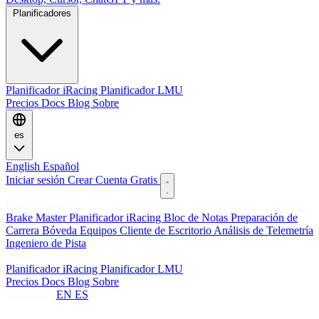
Planificadores
Planificador iRacing
Planificador LMU
Precios
Docs
Blog
Sobre
es
English
Español
Iniciar sesión
Crear Cuenta Gratis
Características
Brake Master
Planificador iRacing
Bloc de Notas
Preparación de
Carrera
Bóveda
Equipos
Cliente de Escritorio
Análisis de Telemetría
Ingeniero de Pista
Planificadores
Planificador iRacing
Planificador LMU
Precios
Docs
Blog
Sobre
Language:
EN
ES