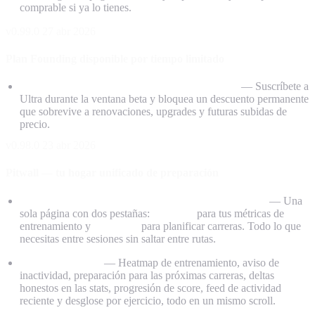
comprable si ya lo tienes.
v0.99.0
27 abr 2026
Plan Founding disponible por tiempo limitado
Plan Founding disponible por tiempo limitado
— Suscríbete a
Ultra durante la ventana beta y bloquea un descuento permanente
que sobrevive a renovaciones, upgrades y futuras subidas de
precio.
v0.98.0
23 abr 2026
Pitwall — tu hogar unificado de preparación
Pitwall reemplaza a Progress como página principal
— Una
sola página con dos pestañas:
Progress
para tus métricas de
entrenamiento y
Calendar
para planificar carreras. Todo lo que
necesitas entre sesiones sin saltar entre rutas.
Pestaña Progress
— Heatmap de entrenamiento, aviso de
inactividad, preparación para las próximas carreras, deltas
honestos en las stats, progresión de score, feed de actividad
reciente y desglose por ejercicio, todo en un mismo scroll.