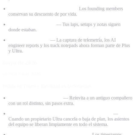
Nuevos planes: Free, Plus y Ultra.
Los founding members
conservan su descuento de por vida.
Tus datos se conservan
— Tus laps, setups y notas siguen
donde estaban.
Funciones premium
— La captura de telemetría, los AI
engineer reports y los track notepads ahora forman parte de Plus
y Ultra.
mayo de 2026
v0.99.6
6 may 2026
Pulido en Teams y fiabilidad en facturación
Reinvitaciones más fluidas
— Reinvita a un antiguo compañero
con un rol distinto, sin pasos extra.
Gestión de asientos más limpia en cambios de Ultra
—
Cuando un propietario Ultra cancela o baja de plan, los asientos
del equipo se liberan limpiamente en todo el sistema.
UI de gestión de equipos más cuidada
— Los timestamps