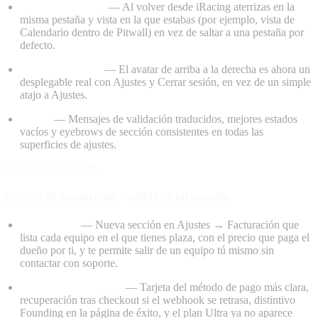
Conexión iRacing
— Al volver desde iRacing aterrizas en la
misma pestaña y vista en la que estabas (por ejemplo, vista de
Calendario dentro de Pitwall) en vez de saltar a una pestaña por
defecto.
Menú de usuario
— El avatar de arriba a la derecha es ahora un
desplegable real con Ajustes y Cerrar sesión, en vez de un simple
atajo a Ajustes.
Pulido
— Mensajes de validación traducidos, mejores estados
vacíos y eyebrows de sección consistentes en todas las
superficies de ajustes.
v0.99.1
27 abr 2026
Sección de membresías + pulido de facturación
Membresías
— Nueva sección en Ajustes → Facturación que
lista cada equipo en el que tienes plaza, con el precio que paga el
dueño por ti, y te permite salir de un equipo tú mismo sin
contactar con soporte.
Pulido de facturación
— Tarjeta del método de pago más clara,
recuperación tras checkout si el webhook se retrasa, distintivo
Founding en la página de éxito, y el plan Ultra ya no aparece