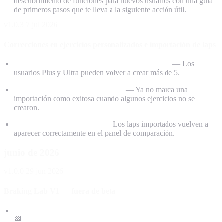
descubrimiento de funciones para nuevos usuarios con una guía
de primeros pasos que te lleva a la siguiente acción útil.
v1.0.3
7 jul 2026
Correcciones en ejercicios personalizados e importación de laps
Corregido el límite de ejercicios personalizados
— Los
usuarios Plus y Ultra pueden volver a crear más de 5.
Importación de laps más honesta
— Ya no marca una
importación como exitosa cuando algunos ejercicios no se
crearon.
Laps de Garage61 visibles
— Los laps importados vuelven a
aparecer correctamente en el panel de comparación.
junio de 2026
v1.0.0
29 jun 2026
Braking Lab V1 — fuera de beta
Braking Lab sale oficialmente de beta — bienvenido a la V1.
🏁