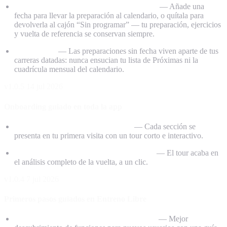
Programa o desprograma cuando quieras
— Añade una
fecha para llevar la preparación al calendario, o quítala para
devolverla al cajón “Sin programar” — tu preparación, ejercicios
y vuelta de referencia se conservan siempre.
Sin estorbar
— Las preparaciones sin fecha viven aparte de tus
carreras datadas: nunca ensucian tu lista de Próximas ni la
cuadrícula mensual del calendario.
v1.0.5
14 jul 2026
Onboarding guiado en toda la app
Onboarding guiado en toda la app
— Cada sección se
presenta en tu primera visita con un tour corto e interactivo.
Una vuelta real de ejemplo en Telemetría
— El tour acaba en
el análisis completo de la vuelta, a un clic.
v1.0.4
7 jul 2026
Primeros pasos guiados en Entreno Libre
Primeros pasos guiados en Entreno Libre
— Mejor