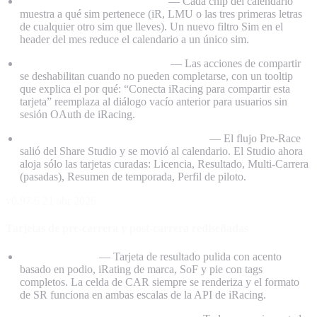
Badges de sim en el calendario
— Cada chip del calendario
muestra a qué sim pertenece (iR, LMU o las tres primeras letras
de cualquier otro sim que lleves). Un nuevo filtro Sim en el
header del mes reduce el calendario a un único sim.
Gates de share más inteligentes
— Las acciones de compartir
se deshabilitan cuando no pueden completarse, con un tooltip
que explica el por qué: “Conecta iRacing para compartir esta
tarjeta” reemplaza al diálogo vacío anterior para usuarios sin
sesión OAuth de iRacing.
Share Studio se centra en retrospectivo
— El flujo Pre-Race
salió del Share Studio y se movió al calendario. El Studio ahora
aloja sólo las tarjetas curadas: Licencia, Resultado, Multi-Carrera
(pasadas), Resumen de temporada, Perfil de piloto.
v0.97.6
21 abr 2026
Tarjetas de pre-carrera y post-carrera rediseñadas
Post-Race HUD
— Tarjeta de resultado pulida con acento
basado en podio, iRating de marca, SoF y pie con tags
completos. La celda de CAR siempre se renderiza y el formato
de SR funciona en ambas escalas de la API de iRacing.