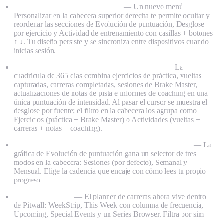
Personaliza el layout de Progress
— Un nuevo menú
Personalizar en la cabecera superior derecha te permite ocultar y
reordenar las secciones de Evolución de puntuación, Desglose
por ejercicio y Actividad de entrenamiento con casillas + botones
↑ ↓. Tu diseño persiste y se sincroniza entre dispositivos cuando
inicias sesión.
Heatmap de Actividad — ahora con 6 fuentes
— La
cuadrícula de 365 días combina ejercicios de práctica, vueltas
capturadas, carreras completadas, sesiones de Brake Master,
actualizaciones de notas de pista e informes de coaching en una
única puntuación de intensidad. Al pasar el cursor se muestra el
desglose por fuente; el filtro en la cabecera los agrupa como
Ejercicios (práctica + Brake Master) o Actividades (vueltas +
carreras + notas + coaching).
Modos Semanal y Mensual en la gráfica de progresión
— La
gráfica de Evolución de puntuación gana un selector de tres
modos en la cabecera: Sesiones (por defecto), Semanal y
Mensual. Elige la cadencia que encaje con cómo lees tu propio
progreso.
Pestaña Calendar
— El planner de carreras ahora vive dentro
de Pitwall: WeekStrip, This Week con columna de frecuencia,
Upcoming, Special Events y un Series Browser. Filtra por sim