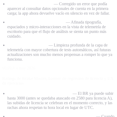
Carga inicial más robusta
— Corregido un error que podía
aparecer al consultar datos opcionales de cuenta en la primera
carga; la app ahora devuelve vacío en silencio en vez de fallar.
Pulido en pantallas de telemetría
— Afinada tipografía,
espaciados y micro-interacciones en la vista de telemetría de
escritorio para que el flujo de análisis se sienta un punto más
cuidado.
Fiabilidad bajo el capó
— Limpieza profunda de la capa de
telemetría con mayor cobertura de tests automáticos, así futuras
actualizaciones son mucho menos propensas a romper lo que ya
funciona.
v0.99.4
4 may 2026
Ratings de Brake Master, banner de regresión de licencia y UX
de ejercicios
Ratings de Brake Master arreglados
— El BR ya puede subir
hasta 3000 (antes se quedaba atascado en 2580 para licencia A),
las subidas de licencia se celebran en el momento correcto, y las
rachas ahora respetan tu hora local en lugar de UTC.
Nuevo aviso de “por debajo de tu mayor licencia”
— Cuando