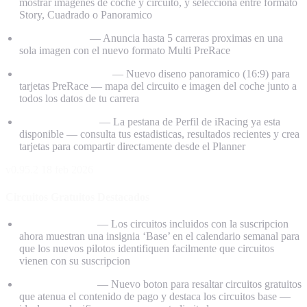
mostrar imagenes de coche y circuito, y selecciona entre formato
Story, Cuadrado o Panoramico
Multi PreRace
— Anuncia hasta 5 carreras proximas en una
sola imagen con el nuevo formato Multi PreRace
Diseno Panoramico
— Nuevo diseno panoramico (16:9) para
tarjetas PreRace — mapa del circuito e imagen del coche junto a
todos los datos de tu carrera
Perfil de iRacing
— La pestana de Perfil de iRacing ya esta
disponible — consulta tus estadisticas, resultados recientes y crea
tarjetas para compartir directamente desde el Planner
v0.95.2
18 feb 2026
Circuitos Gratuitos Destacados
iRacing Planner
— Los circuitos incluidos con la suscripcion
ahora muestran una insignia ‘Base’ en el calendario semanal para
que los nuevos pilotos identifiquen facilmente que circuitos
vienen con su suscripcion
iRacing Planner
— Nuevo boton para resaltar circuitos gratuitos
que atenua el contenido de pago y destaca los circuitos base —