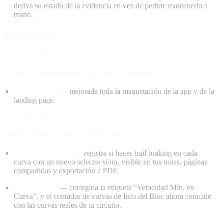
deriva su estado de la evidencia en vez de pedirte mantenerlo a
mano.
julio de 2026
v1.1.2
23 jul 2026
Pulido de maquetación en la app y la landing
Maquetación
— mejorada toda la maquetación de la app y de la
landing page.
v1.1.1
21 jul 2026
Trail braking por curva en tus notas
Notas de Circuito
— registra si haces trail braking en cada
curva con un nuevo selector sí/no, visible en tus notas, páginas
compartidas y exportación a PDF.
Correcciones
— corregida la etiqueta “Velocidad Mín. en
Curva”, y el contador de curvas de Info del Bloc ahora coincide
con las curvas reales de tu circuito.