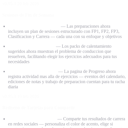
v0.95.4
20 feb 2026
Sesiones de Fin de Semana
Sesiones de Fin de Semana
— Las preparaciones ahora
incluyen un plan de sesiones estructurado con FP1, FP2, FP3,
Clasificacion y Carrera — cada una con su enfoque y objetivos
Ejercicios por Problema
— Los packs de calentamiento
sugeridos ahora muestran el problema de conduccion que
resuelven, facilitando elegir los ejercicios adecuados para tus
necesidades
Seguimiento de Actividad
— La pagina de Progreso ahora
registra actividad mas alla de ejercicios — eventos del calendario,
ediciones de notas y trabajo de preparacion cuentan para tu racha
diaria
v0.95.3
19 feb 2026
Rediseno de Tarjetas para Compartir
Tarjetas para Compartir
— Comparte tus resultados de carrera
en redes sociales — personaliza el color de acento, elige si