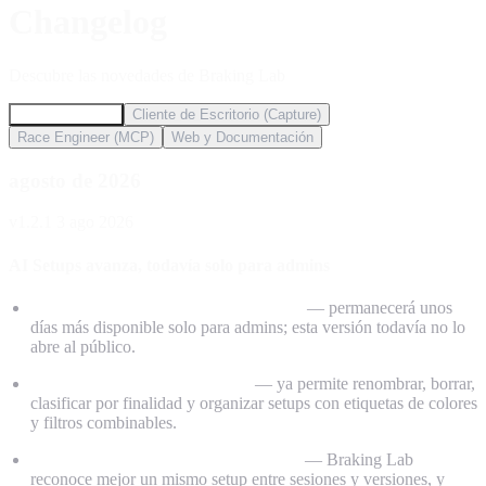
Changelog
Descubre las novedades de Braking Lab
Aplicacion Web
Cliente de Escritorio (Capture)
Race Engineer (MCP)
Web y Documentación
agosto de 2026
v1.2.1
3 ago 2026
AI Setups avanza, todavía solo para admins
AI Setups sigue en validación interna
— permanecerá unos
días más disponible solo para admins; esta versión todavía no lo
abre al público.
Una biblioteca más manejable
— ya permite renombrar, borrar,
clasificar por finalidad y organizar setups con etiquetas de colores
y filtros combinables.
Comparaciones y estados más fiables
— Braking Lab
reconoce mejor un mismo setup entre sesiones y versiones, y