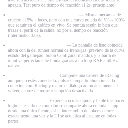
apagan. Test puro de tiempo de reacción (1.2s, principiante).
Nuevo preset Rolling Start - Launch
— Misma mecánica de
crucero al 5% + luces, pero con una curva guiada de 5%→100%
que seguir en el gráfico en vivo. Se puntúa según lo bien que
trazas el perfil de la salida, no por el tiempo de reacción
(intermedio, 3.0s).
Pulido del runner de reacción
— La pantalla de listo coincide
ahora con la del runner normal de freno/gas (preview de la curva,
estado del gamepad, botón Configurar mando), y la barra de
input va perfectamente fluida gracias a un loop RAF a 60 Hz
nativo.
Calendario de carreras
— Comparte una carrera de iRacing
aunque no estés conectado: pulsar Compartir ahora inicia la
conexión con iRacing y reabre el diálogo automáticamente al
volver, en vez de mostrar la opción desactivada.
Conexión iRacing
— Experiencia más rápida y fiable tras hacer
login: el estado de conexión se comparte ahora en toda la app
desde una única fuente, así el intercambio de tokens ocurre
exactamente una vez y la UI se actualiza al instante en todas
partes.