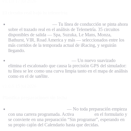
v1.1.0
17 jul 2026
El circuito real bajo tu telemetría
Superficie del circuito
— Tu línea de conducción se pinta ahora
sobre el trazado real en el análisis de Telemetría. 35 circuitos
disponibles de salida — Spa, Suzuka, Le Mans, Monza,
Bathurst, VIR, Road America y más — seleccionados entre los
más corridos de la temporada actual de iRacing, y seguirán
llegando.
Línea de conducción más suave
— Un nuevo suavizado
elimina el escalonado que causa la precisión GPS del simulador:
tu línea se lee como una curva limpia tanto en el mapa de análisis
como en el de satélite.
v1.0.6
15 jul 2026
Planifica preparaciones sin fecha
Crea preparaciones sin fecha
— No toda preparación empieza
con una carrera programada. Activa
Sin fecha
en el formulario y
se convierte en una preparación “Sin programar”, esperando en
su propio cajón del Calendario hasta que decidas.