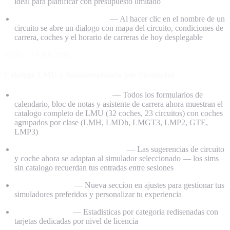
ideal para planificar con presupuesto limitado
iRacing Planner (Landing)
— Al hacer clic en el nombre de un
circuito se abre un dialogo con mapa del circuito, condiciones de
carrera, coches y el horario de carreras de hoy desplegable
v0.95.1
17 feb 2026
Catalogo LMU y Autocompletado por Simulador
Catalogo Le Mans Ultimate
— Todos los formularios de
calendario, bloc de notas y asistente de carrera ahora muestran el
catalogo completo de LMU (32 coches, 23 circuitos) con coches
agrupados por clase (LMH, LMDh, LMGT3, LMP2, GTE,
LMP3)
Autocompletado por Simulador
— Las sugerencias de circuito
y coche ahora se adaptan al simulador seleccionado — los sims
sin catalogo recuerdan tus entradas entre sesiones
Mis Simuladores
— Nueva seccion en ajustes para gestionar tus
simuladores preferidos y personalizar tu experiencia
iRacing Planner
— Estadisticas por categoria redisenadas con
tarjetas dedicadas por nivel de licencia