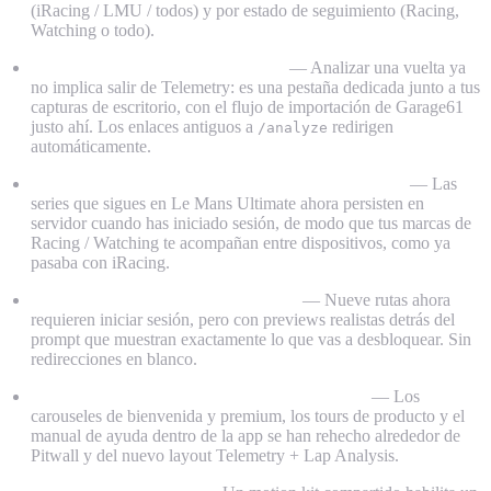
(iRacing / LMU / todos) y por estado de seguimiento (Racing,
Watching o todo).
Lap Analysis se muda a Telemetry
— Analizar una vuelta ya
no implica salir de Telemetry: es una pestaña dedicada junto a tus
capturas de escritorio, con el flujo de importación de Garage61
justo ahí. Los enlaces antiguos a
redirigen
/analyze
automáticamente.
El follow state de LMU se sincroniza con tu cuenta
— Las
series que sigues en Le Mans Ultimate ahora persisten en
servidor cuando has iniciado sesión, de modo que tus marcas de
Racing / Watching te acompañan entre dispositivos, como ya
pasaba con iRacing.
Auth gating con previews completas
— Nueve rutas ahora
requieren iniciar sesión, pero con previews realistas detrás del
prompt que muestran exactamente lo que vas a desbloquear. Sin
redirecciones en blanco.
Onboarding alineado con la nueva estructura
— Los
carouseles de bienvenida y premium, los tours de producto y el
manual de ayuda dentro de la app se han rehecho alrededor de
Pitwall y del nuevo layout Telemetry + Lap Analysis.