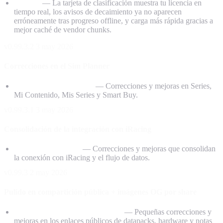
Detalles
— La tarjeta de clasificación muestra tu licencia en
tiempo real, los avisos de decaimiento ya no aparecen
erróneamente tras progreso offline, y carga más rápida gracias a
mejor caché de vendor chunks.
v0.99.3.2
3 may 2026
Correcciones en el Sim Planner
Sim Planner de iRacing
— Correcciones y mejoras en Series,
Mi Contenido, Mis Series y Smart Buy.
v0.99.3.1
3 may 2026
Consolidación de la integración con iRacing
Integración iRacing
— Correcciones y mejoras que consolidan
la conexión con iRacing y el flujo de datos.
v0.99.3
2 may 2026
Pulido en compartición pública + imágenes OG por share
Pulido en flujos de compartición
— Pequeñas correcciones y
mejoras en los enlaces públicos de datapacks, hardware y notas