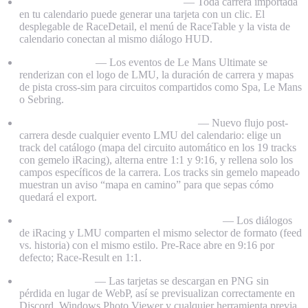
Pre-Race HUD desde el calendario
— Toda carrera importada
en tu calendario puede generar una tarjeta con un clic. El
desplegable de RaceDetail, el menú de RaceTable y la vista de
calendario conectan al mismo diálogo HUD.
Branding LMU
— Los eventos de Le Mans Ultimate se
renderizan con el logo de LMU, la duración de carrera y mapas
de pista cross-sim para circuitos compartidos como Spa, Le Mans
o Sebring.
Compartir resultado de LMU a mano
— Nuevo flujo post-
carrera desde cualquier evento LMU del calendario: elige un
track del catálogo (mapa del circuito automático en los 19 tracks
con gemelo iRacing), alterna entre 1:1 y 9:16, y rellena solo los
campos específicos de la carrera. Los tracks sin gemelo mapeado
muestran un aviso “mapa en camino” para que sepas cómo
quedará el export.
Formatos 1:1 y 9:16 en todas las superficies
— Los diálogos
de iRacing y LMU comparten el mismo selector de formato (feed
vs. historia) con el mismo estilo. Pre-Race abre en 9:16 por
defecto; Race-Result en 1:1.
Export en PNG
— Las tarjetas se descargan en PNG sin
pérdida en lugar de WebP, así se previsualizan correctamente en
Discord, Windows Photo Viewer y cualquier herramienta previa