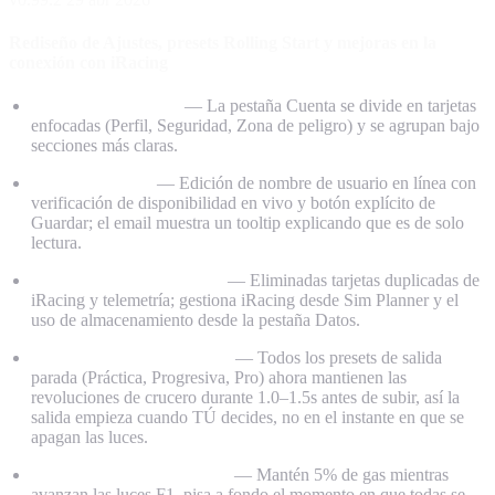
Rediseño de Ajustes, presets Rolling Start y mejoras en la
conexión con iRacing
Rediseño de Ajustes
— La pestaña Cuenta se divide en tarjetas
enfocadas (Perfil, Seguridad, Zona de peligro) y se agrupan bajo
secciones más claras.
Tarjeta de perfil
— Edición de nombre de usuario en línea con
verificación de disponibilidad en vivo y botón explícito de
Guardar; el email muestra un tooltip explicando que es de solo
lectura.
Integraciones más limpias
— Eliminadas tarjetas duplicadas de
iRacing y telemetría; gestiona iRacing desde Sim Planner y el
uso de almacenamiento desde la pestaña Datos.
Lead-in en salidas paradas
— Todos los presets de salida
parada (Práctica, Progresiva, Pro) ahora mantienen las
revoluciones de crucero durante 1.0–1.5s antes de subir, así la
salida empieza cuando TÚ decides, no en el instante en que se
apagan las luces.
Nuevo preset Rolling Start
— Mantén 5% de gas mientras
avanzan las luces F1, pisa a fondo el momento en que todas se