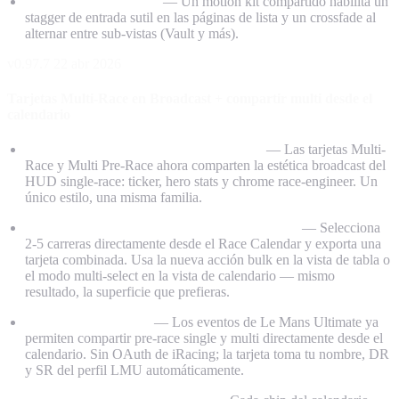
Pulido de animaciones
— Un motion kit compartido habilita un
stagger de entrada sutil en las páginas de lista y un crossfade al
alternar entre sub-vistas (Vault y más).
v0.97.7
22 abr 2026
Tarjetas Multi-Race en Broadcast + compartir multi desde el
calendario
Tarjetas Multi-Race en estilo Broadcast
— Las tarjetas Multi-
Race y Multi Pre-Race ahora comparten la estética broadcast del
HUD single-race: ticker, hero stats y chrome race-engineer. Un
único estilo, una misma familia.
Comparte varias carreras desde el calendario
— Selecciona
2-5 carreras directamente desde el Race Calendar y exporta una
tarjeta combinada. Usa la nueva acción bulk en la vista de tabla o
el modo multi-select en la vista de calendario — mismo
resultado, la superficie que prefieras.
Multi-share de LMU
— Los eventos de Le Mans Ultimate ya
permiten compartir pre-race single y multi directamente desde el
calendario. Sin OAuth de iRacing; la tarjeta toma tu nombre, DR
y SR del perfil LMU automáticamente.