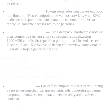
de pista.
Seguridad reforzada
— Tokens generados con mayor entropía,
rate limit por IP en el endpoint que ven los crawlers, y un RPC
dedicado solo para metadatos para que el contador de visitas
refleje únicamente accesos reales de personas.
Imágenes OG por share
— Cada datapack, hardware o nota de
pista compartida genera ahora su propia previsualización
1200×630 con diseño específico por tipo — así los enlaces en
Discord, Slack, X o iMessage llegan con preview contextual en
lugar de la tarjeta genérica del sitio.
abril de 2026
v0.99.2.1
30 abr 2026
Resiliencia en la conexión con iRacing
Conexión iRacing
— Las caídas temporales del API de iRacing
ya no te desconectan. La app reintenta sola y muestra un banner
temporal mientras se recupera, en vez de obligarte a volver a
conectar.
v0.99.2
29 abr 2026