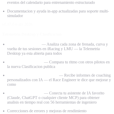
eventos del calendario para entrenamiento estructurado
Documentacion y ayuda in-app actualizadas para soporte multi-
simulador
v0.97.0
6 abr 2026
Telemetria Desktop y Clasificacion
Telemetria Desktop
— Analiza cada zona de frenada, curva y
vuelta de tus sesiones en iRacing y LMU — la Telemetria
Desktop ya esta abierta para todos
Clasificacion Publica
— Compara tu ritmo con otros pilotos en
la nueva Clasificacion publica
Informes de Coaching con IA
— Recibe informes de coaching
personalizados con IA — el Race Engineer te dice que mejorar y
como
Race Engineer MCP
— Conecta tu asistente de IA favorito
(Claude, ChatGPT o cualquier cliente MCP) para obtener
analisis en tiempo real con 56 herramientas de ingeniero
Correcciones de errores y mejoras de rendimiento