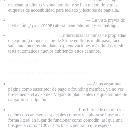
respetan tu idioma y zona horaria, y se han mejorado varias
etiquetas de accesibilidad para teclado y lectores de pantalla.
Enlaces de unión a equipo más rápidos
— La vista previa de
invitación (
) ahora tiene rate-limit y es más ágil.
/join/CODE
Fiabilidad bajo el capó
— Endurecidas las tomas de propiedad
de equipo (compensación de Stripe en flujos multi-paso, race-
safe ante intentos simultáneos), renovaciones más fluidas y ~40
tests automáticos nuevos cubriendo estos caminos.
v0.99.5
5 may 2026
Endurecimiento de telemetría y pulido de UX
Adiós al parpadeo del CTA de upgrade
— Al recargar una
página como suscriptor de pago o founding member, ya no ves
brevemente el aviso de “Mejora tu plan” antes de que termine de
cargar tu suscripción.
Búsquedas de vuelta más fiables
— Los filtros de circuito y
coche con caracteres especiales como
y
ahora se buscan de
%
_
forma literal en lugar de funcionar como comodín, así que una
búsqueda como “100% attack” encuentra lo que esperas.