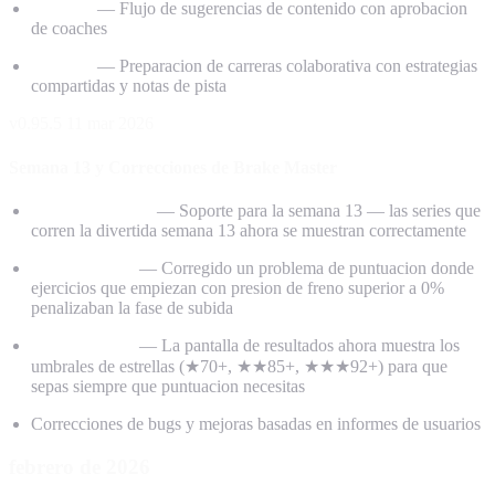
Equipos
— Flujo de sugerencias de contenido con aprobacion
de coaches
Equipos
— Preparacion de carreras colaborativa con estrategias
compartidas y notas de pista
v0.95.5
11 mar 2026
Semana 13 y Correcciones de Brake Master
iRacing Planner
— Soporte para la semana 13 — las series que
corren la divertida semana 13 ahora se muestran correctamente
Brake Master
— Corregido un problema de puntuacion donde
ejercicios que empiezan con presion de freno superior a 0%
penalizaban la fase de subida
Brake Master
— La pantalla de resultados ahora muestra los
umbrales de estrellas (★70+, ★★85+, ★★★92+) para que
sepas siempre que puntuacion necesitas
Correcciones de bugs y mejoras basadas en informes de usuarios
febrero de 2026