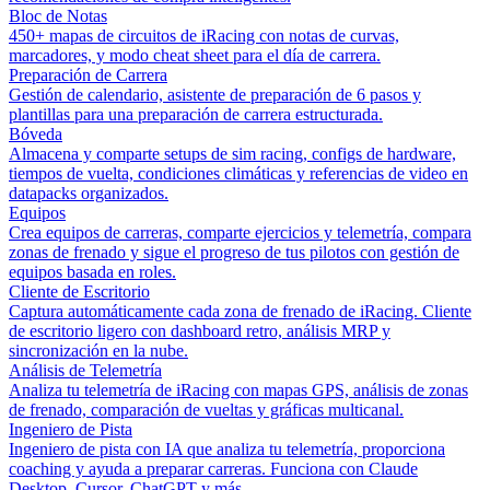
Bloc de Notas
450+ mapas de circuitos de iRacing con notas de curvas,
marcadores, y modo cheat sheet para el día de carrera.
Preparación de Carrera
Gestión de calendario, asistente de preparación de 6 pasos y
plantillas para una preparación de carrera estructurada.
Bóveda
Almacena y comparte setups de sim racing, configs de hardware,
tiempos de vuelta, condiciones climáticas y referencias de video en
datapacks organizados.
Equipos
Crea equipos de carreras, comparte ejercicios y telemetría, compara
zonas de frenado y sigue el progreso de tus pilotos con gestión de
equipos basada en roles.
Cliente de Escritorio
Captura automáticamente cada zona de frenado de iRacing. Cliente
de escritorio ligero con dashboard retro, análisis MRP y
sincronización en la nube.
Análisis de Telemetría
Analiza tu telemetría de iRacing con mapas GPS, análisis de zonas
de frenado, comparación de vueltas y gráficas multicanal.
Ingeniero de Pista
Ingeniero de pista con IA que analiza tu telemetría, proporciona
coaching y ayuda a preparar carreras. Funciona con Claude
Desktop, Cursor, ChatGPT y más.