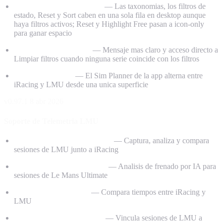
Barra de filtros en una fila
— Las taxonomias, los filtros de
estado, Reset y Sort caben en una sola fila en desktop aunque
haya filtros activos; Reset y Highlight Free pasan a icon-only
para ganar espacio
Estado vacio mejorado
— Mensaje mas claro y acceso directo a
Limpiar filtros cuando ninguna serie coincide con los filtros
Planner cross-sim
— El Sim Planner de la app alterna entre
iRacing y LMU desde una unica superficie
v0.97.1
8 abr 2026
Soporte de Telemetria LMU
Telemetria Le Mans Ultimate
— Captura, analiza y compara
sesiones de LMU junto a iRacing
Informes de coaching LMU
— Analisis de frenado por IA para
sesiones de Le Mans Ultimate
Clasificacion cross-sim
— Compara tiempos entre iRacing y
LMU
Integracion con calendario
— Vincula sesiones de LMU a