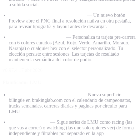
a subida social.
Previsualización a pantalla completa
— Un nuevo botón
Preview abre el PNG final a resolución nativa en otra pestaña,
para revisar tipografía y layout antes de descargar.
Selector de color de acento
— Personaliza tu tarjeta pre-carrera
con 6 colores curados (Azul, Rojo, Verde, Amarillo, Morado,
Naranja) o cualquier hex con el selector personalizado. Tu
elección persiste entre sesiones. Las tarjetas de resultado
mantienen la semántica del color de podio.
v0.97.4
17 abr 2026
Planificador LMU
Planificador de Le Mans Ultimate
— Nueva superficie
bilingüe en brakinglab.com con el calendario de campeonatos,
tracks semanales, carreras diarias y paginas por circuito para
LMU
Racing y Watching
— Sigue series de LMU como racing (las
que vas a correr) o watching (las que solo quieres ver) de forma
independiente y filtrables por separado en la app