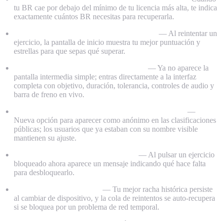
tu BR cae por debajo del mínimo de tu licencia más alta, te indica
exactamente cuántos BR necesitas para recuperarla.
Mejor puntuación visible antes de empezar
— Al reintentar un
ejercicio, la pantalla de inicio muestra tu mejor puntuación y
estrellas para que sepas qué superar.
Clic en un ejercicio → directo al runner
— Ya no aparece la
pantalla intermedia simple; entras directamente a la interfaz
completa con objetivo, duración, tolerancia, controles de audio y
barra de freno en vivo.
Privacidad del nombre de usuario en clasificaciones
—
Nueva opción para aparecer como anónimo en las clasificaciones
públicas; los usuarios que ya estaban con su nombre visible
mantienen su ajuste.
Los ejercicios bloqueados se explican
— Al pulsar un ejercicio
bloqueado ahora aparece un mensaje indicando qué hace falta
para desbloquearlo.
Mejoras entre dispositivos
— Tu mejor racha histórica persiste
al cambiar de dispositivo, y la cola de reintentos se auto-recupera
si se bloquea por un problema de red temporal.