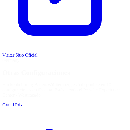
Visitar Sitio Oficial
Germany
Otras Configuraciones
Hockenheimring Baden-Württemberg está disponible en 10
configuraciones en iRacing. Estás viendo el
Porsche Experience
Center - West
trazado.
Grand Prix