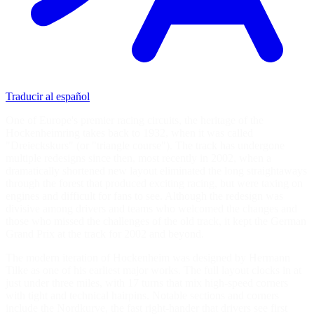
Traducir al español
One of Europe's premier racing circuits, the heritage of the
Hockenheimring takes back to 1932, when it was called
"Dreieckskurs" (or "triangle course"). The track has undergone
multiple redesigns since then, most recently in 2002, when a
dramatically shortened new layout eliminated the long straightaways
through the forest that produced exciting racing, but were taxing on
engines and difficult for fans to see. Although the redesign was
divisive among drivers and teams who welcomed the changes and
those who missed the challenges of the old track, it kept the German
Grand Prix at the track for 2002 and beyond.
The modern iteration of Hockenheim was designed by Hermann
Tilke as one of his earliest major works. The full layout clocks in at
just under three miles, with 17 turns that mix high-speed corners
with tight and technical hairpins. Notable sections and corners
include the Nordkurve, the fast right-hander that drivers see first