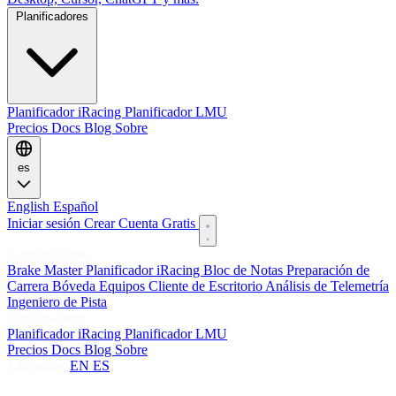
Planificadores
Planificador iRacing
Planificador LMU
Precios
Docs
Blog
Sobre
es
English
Español
Iniciar sesión
Crear Cuenta Gratis
Características
Brake Master
Planificador iRacing
Bloc de Notas
Preparación de
Carrera
Bóveda
Equipos
Cliente de Escritorio
Análisis de Telemetría
Ingeniero de Pista
Planificadores
Planificador iRacing
Planificador LMU
Precios
Docs
Blog
Sobre
Language:
EN
ES