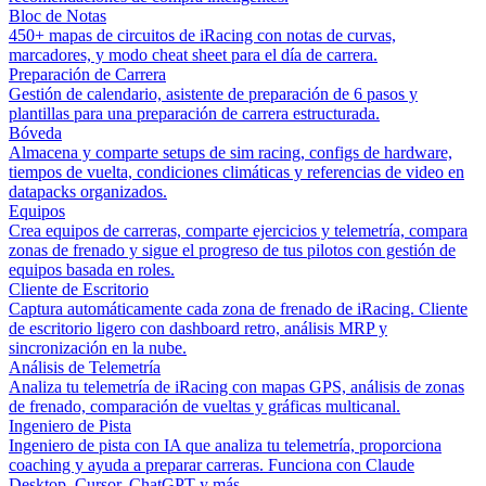
Bloc de Notas
450+ mapas de circuitos de iRacing con notas de curvas,
marcadores, y modo cheat sheet para el día de carrera.
Preparación de Carrera
Gestión de calendario, asistente de preparación de 6 pasos y
plantillas para una preparación de carrera estructurada.
Bóveda
Almacena y comparte setups de sim racing, configs de hardware,
tiempos de vuelta, condiciones climáticas y referencias de video en
datapacks organizados.
Equipos
Crea equipos de carreras, comparte ejercicios y telemetría, compara
zonas de frenado y sigue el progreso de tus pilotos con gestión de
equipos basada en roles.
Cliente de Escritorio
Captura automáticamente cada zona de frenado de iRacing. Cliente
de escritorio ligero con dashboard retro, análisis MRP y
sincronización en la nube.
Análisis de Telemetría
Analiza tu telemetría de iRacing con mapas GPS, análisis de zonas
de frenado, comparación de vueltas y gráficas multicanal.
Ingeniero de Pista
Ingeniero de pista con IA que analiza tu telemetría, proporciona
coaching y ayuda a preparar carreras. Funciona con Claude
Desktop, Cursor, ChatGPT y más.