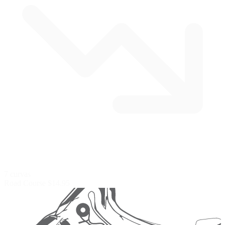
7 curvas
Road Course
$14.95