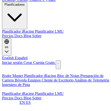
Planificadores
Planificador iRacing
Planificador LMU
Precios
Docs
Blog
Sobre
es
English
Español
Iniciar sesión
Crear Cuenta Gratis
Características
Brake Master
Planificador iRacing
Bloc de Notas
Preparación de
Carrera
Bóveda
Equipos
Cliente de Escritorio
Análisis de Telemetría
Ingeniero de Pista
Planificadores
Planificador iRacing
Planificador LMU
Precios
Docs
Blog
Sobre
Language:
EN
ES