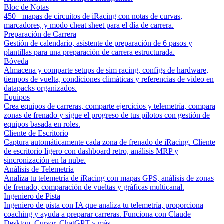
Bloc de Notas
450+ mapas de circuitos de iRacing con notas de curvas,
marcadores, y modo cheat sheet para el día de carrera.
Preparación de Carrera
Gestión de calendario, asistente de preparación de 6 pasos y
plantillas para una preparación de carrera estructurada.
Bóveda
Almacena y comparte setups de sim racing, configs de hardware,
tiempos de vuelta, condiciones climáticas y referencias de video en
datapacks organizados.
Equipos
Crea equipos de carreras, comparte ejercicios y telemetría, compara
zonas de frenado y sigue el progreso de tus pilotos con gestión de
equipos basada en roles.
Cliente de Escritorio
Captura automáticamente cada zona de frenado de iRacing. Cliente
de escritorio ligero con dashboard retro, análisis MRP y
sincronización en la nube.
Análisis de Telemetría
Analiza tu telemetría de iRacing con mapas GPS, análisis de zonas
de frenado, comparación de vueltas y gráficas multicanal.
Ingeniero de Pista
Ingeniero de pista con IA que analiza tu telemetría, proporciona
coaching y ayuda a preparar carreras. Funciona con Claude
Desktop, Cursor, ChatGPT y más.