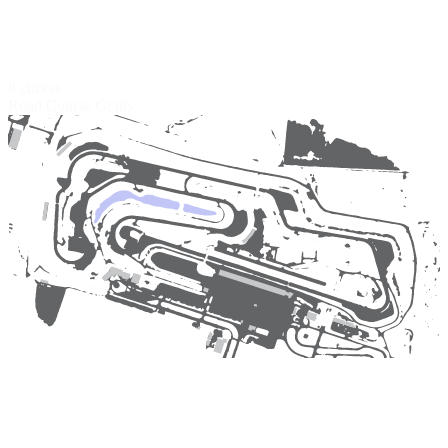
8 curvas
Road Course
Gratis