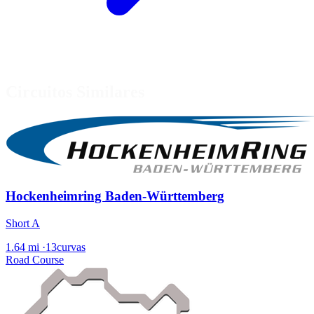
Circuitos Similares
Hockenheimring Baden-Württemberg
Short A
1.64 mi
·
13curvas
Road Course