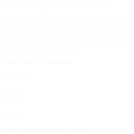
as the host of the FIM Sidecar World Championship for
motorcycles.
Oschersleben's Grand Prix layout clocks in at 2.297 miles (3.696
km) and gets going with a lengthy frontstretch before a hard left turn
leads into the sweeping right-hand Hotel corner. The hard braking
before Turn 1 can often cause incidents between drivers at the start
of races, so extra care is required to get the best possible start. The
Moto layout replaces the abrupt left-hander with a less harsh version
designed to keep two-wheel racers safer.
Carreras Esta Semana
Semana
8
de 12
D
Clio Cup
sports_car
Scheduled
C
Ferrari 296 Challenge 2026 Season 3