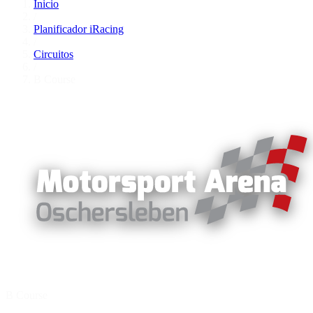
Inicio
/
Planificador iRacing
/
Circuitos
/
B Course
B Course