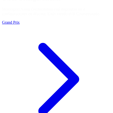
Motorsport Arena Oschersleben está disponible en 4
configuraciones en iRacing. Estás viendo el
B Course
trazado.
Grand Prix