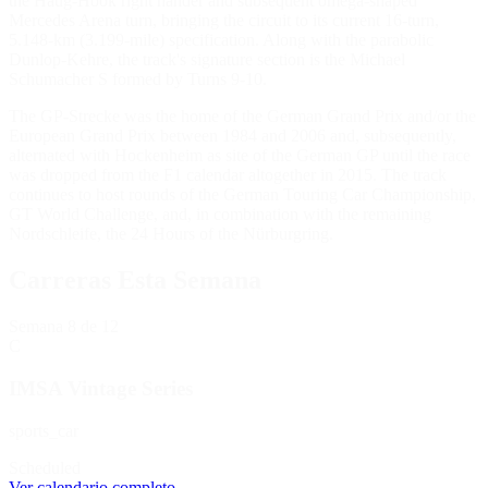
the Haug-Hook right hander and subsequent omega-shaped
Mercedes Arena turn, bringing the circuit to its current 16-turn,
5.148-km (3.199-mile) specification. Along with the parabolic
Dunlop-Kehre, the track's signature section is the Michael
Schumacher S formed by Turns 9-10.
The GP-Strecke was the home of the German Grand Prix and/or the
European Grand Prix between 1984 and 2006 and, subsequently,
alternated with Hockenheim as site of the German GP until the race
was dropped from the F1 calendar altogether in 2015. The track
continues to host rounds of the German Touring Car Championship,
GT World Challenge, and, in combination with the remaining
Nordschleife, the 24 Hours of the Nürburgring.
Carreras Esta Semana
Semana
8
de 12
C
IMSA Vintage Series
sports_car
Scheduled
Ver calendario completo