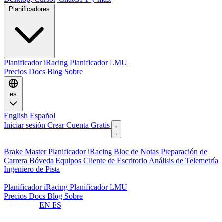
Planificadores
Planificador iRacing
Planificador LMU
Precios
Docs
Blog
Sobre
es
English
Español
Iniciar sesión
Crear Cuenta Gratis
Características
Brake Master
Planificador iRacing
Bloc de Notas
Preparación de
Carrera
Bóveda
Equipos
Cliente de Escritorio
Análisis de Telemetría
Ingeniero de Pista
Planificadores
Planificador iRacing
Planificador LMU
Precios
Docs
Blog
Sobre
Language:
EN
ES