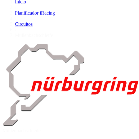
Inicio
/
Planificador iRacing
/
Circuitos
/
Müllenbachschleife
Müllenbachschleife