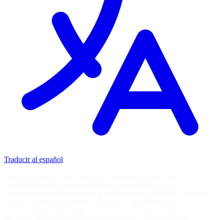
Traducir al español
The Nürburgring's GP-Strecke (Grand-Prix-Strecke) was
constructed on the former site of the pit complex of the
Nürburgring's Nordschleife and Südschleife in 1982-83. Originally
a 12-turn, 4.556-km (2.832-mile) circuit, the GP-Strecke was
revamped in 2002 with the replacement of the Castrol Chicane by