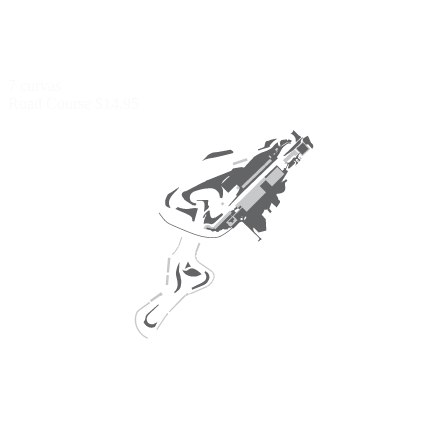
7 curvas
Road Course
$14.95