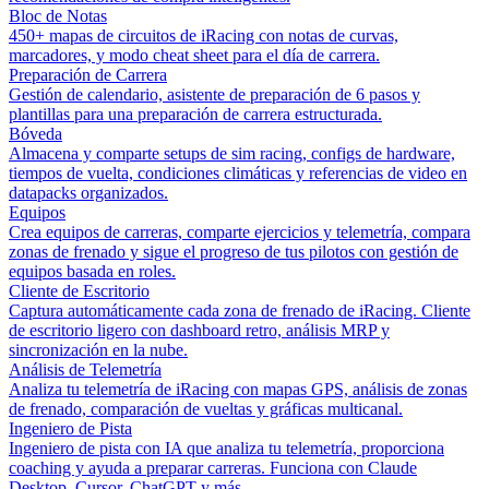
Bloc de Notas
450+ mapas de circuitos de iRacing con notas de curvas,
marcadores, y modo cheat sheet para el día de carrera.
Preparación de Carrera
Gestión de calendario, asistente de preparación de 6 pasos y
plantillas para una preparación de carrera estructurada.
Bóveda
Almacena y comparte setups de sim racing, configs de hardware,
tiempos de vuelta, condiciones climáticas y referencias de video en
datapacks organizados.
Equipos
Crea equipos de carreras, comparte ejercicios y telemetría, compara
zonas de frenado y sigue el progreso de tus pilotos con gestión de
equipos basada en roles.
Cliente de Escritorio
Captura automáticamente cada zona de frenado de iRacing. Cliente
de escritorio ligero con dashboard retro, análisis MRP y
sincronización en la nube.
Análisis de Telemetría
Analiza tu telemetría de iRacing con mapas GPS, análisis de zonas
de frenado, comparación de vueltas y gráficas multicanal.
Ingeniero de Pista
Ingeniero de pista con IA que analiza tu telemetría, proporciona
coaching y ayuda a preparar carreras. Funciona con Claude
Desktop, Cursor, ChatGPT y más.