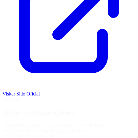
Visitar Sitio Oficial
Germany
Otras Configuraciones
Nürburgring Grand-Prix-Strecke está disponible en 6
configuraciones en iRacing. Estás viendo el
Müllenbachschleife
trazado.