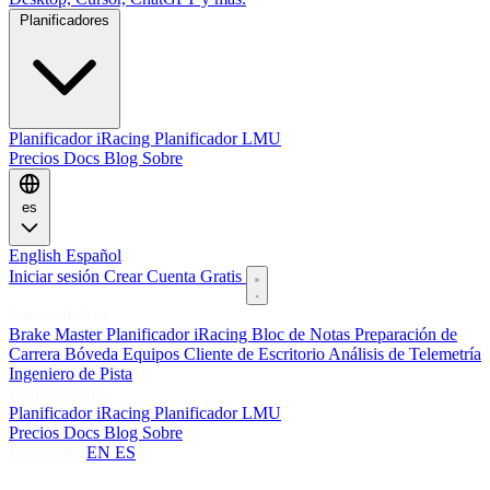
Planificadores
Planificador iRacing
Planificador LMU
Precios
Docs
Blog
Sobre
es
English
Español
Iniciar sesión
Crear Cuenta Gratis
Características
Brake Master
Planificador iRacing
Bloc de Notas
Preparación de
Carrera
Bóveda
Equipos
Cliente de Escritorio
Análisis de Telemetría
Ingeniero de Pista
Planificadores
Planificador iRacing
Planificador LMU
Precios
Docs
Blog
Sobre
Language:
EN
ES