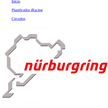
Inicio
/
Planificador iRacing
/
Circuitos
/
Grand Prix w/out Arena
Grand Prix w/out Arena