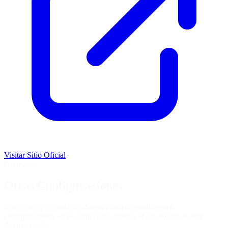
Visitar Sitio Oficial
Germany
Otras Configuraciones
Nürburgring Grand-Prix-Strecke está disponible en 6
configuraciones en iRacing. Estás viendo el
Grand Prix w/out
Arena
trazado.