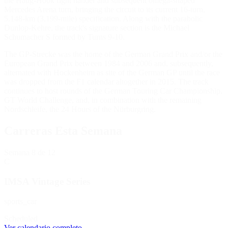
the Haug-Hook right hander and subsequent omega-shaped
Mercedes Arena turn, bringing the circuit to its current 16-turn,
5.148-km (3.199-mile) specification. Along with the parabolic
Dunlop-Kehre, the track's signature section is the Michael
Schumacher S formed by Turns 9-10.
The GP-Strecke was the home of the German Grand Prix and/or the
European Grand Prix between 1984 and 2006 and, subsequently,
alternated with Hockenheim as site of the German GP until the race
was dropped from the F1 calendar altogether in 2015. The track
continues to host rounds of the German Touring Car Championship,
GT World Challenge, and, in combination with the remaining
Nordschleife, the 24 Hours of the Nürburgring.
Carreras Esta Semana
Semana
8
de 12
C
IMSA Vintage Series
sports_car
Scheduled
Ver calendario completo