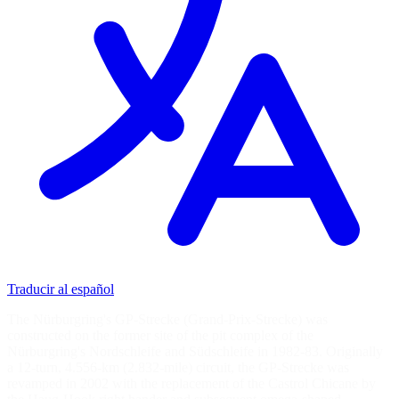
Traducir al español
The Nürburgring's GP-Strecke (Grand-Prix-Strecke) was
constructed on the former site of the pit complex of the
Nürburgring's Nordschleife and Südschleife in 1982-83. Originally
a 12-turn, 4.556-km (2.832-mile) circuit, the GP-Strecke was
revamped in 2002 with the replacement of the Castrol Chicane by