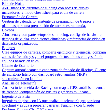
Bloc de Notas
450+ mapas de circuitos de iRacing con notas de curvas,
marcadores, y modo cheat sheet para el día de carrera.
Preparación de Carrera
Gestión de calendario, asistente de preparación de 6 pasos y
plantillas para una preparación de carrera estructurada.
Bóveda
Almacena y comparte setups de sim racing, configs de hardware,
tiempos de vuelta, condiciones climáticas y referencias de video en
datapacks organizados.
Equipos
Crea equipos de carreras, comparte ejercicios y telemetría, compara
zonas de frenado y sigue el progreso de tus pilotos con gestión de
equipos basada en roles.
Cliente de Escritorio
Captura automáticamente cada zona de frenado de iRacing. Cliente
de escritorio ligero con dashboard retro, análisis MRP y
sincronización en la nube.
Análisis de Telemetría
Analiza tu telemetría de iRacing con mapas GPS, análisis de zonas
de frenado, comparación de vueltas y gráficas multicanal.
Ingeniero de Pista
Ingeniero de pista con IA que analiza tu telemetría, proporciona
coaching y ayuda a preparar carreras. Funciona con Claude
Desktop, Cursor, ChatGPT y más.