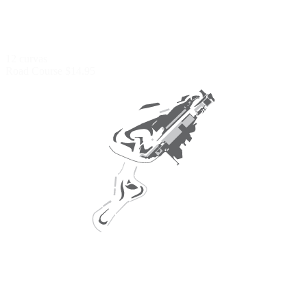
12 curvas
Road Course
$14.95