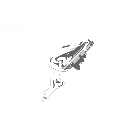
16 curvas
Road Course
$14.95