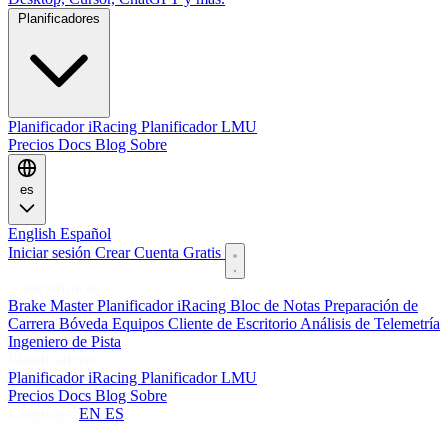
Planificadores
Planificador iRacing
Planificador LMU
Precios
Docs
Blog
Sobre
es
English
Español
Iniciar sesión
Crear Cuenta Gratis
Características
Brake Master
Planificador iRacing
Bloc de Notas
Preparación de
Carrera
Bóveda
Equipos
Cliente de Escritorio
Análisis de Telemetría
Ingeniero de Pista
Planificadores
Planificador iRacing
Planificador LMU
Precios
Docs
Blog
Sobre
Language:
EN
ES