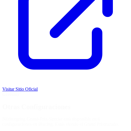
Visitar Sitio Oficial
Germany
Otras Configuraciones
Nürburgring Grand-Prix-Strecke está disponible en 6
configuraciones en iRacing. Estás viendo el
Grand Prix
trazado.