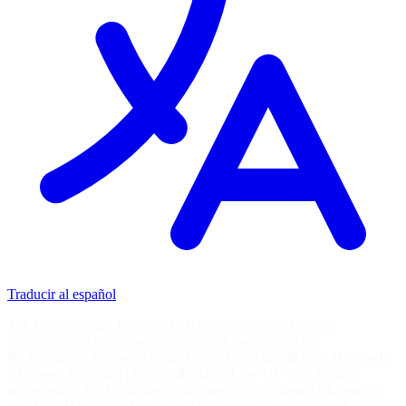
Traducir al español
The Nürburgring's GP-Strecke (Grand-Prix-Strecke) was
constructed on the former site of the pit complex of the
Nürburgring's Nordschleife and Südschleife in 1982-83. Originally
a 12-turn, 4.556-km (2.832-mile) circuit, the GP-Strecke was
revamped in 2002 with the replacement of the Castrol Chicane by