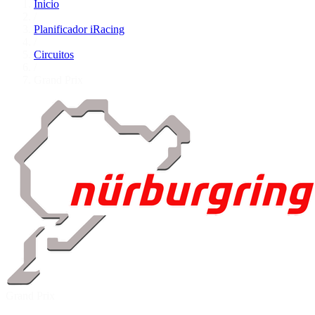
Inicio
/
Planificador iRacing
/
Circuitos
/
Grand Prix
Grand Prix