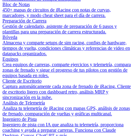
Bloc de Notas
450+ mapas de circuitos de iRacing con notas de curvas,
marcadores, y modo cheat sheet para el día de carrera.
Preparación de Carrera
Gestión de calendario, asistente de preparación de 6 pasos y
plantillas para una preparación de carrera estructurada.
Bóveda
Almacena y comparte setups de sim racing, configs de hardware,
tiempos de vuelta, condiciones climáticas y referencias de video en
datapacks organizados.
Equipos
Crea equipos de carreras, comparte ejercicios y telemetría, compara
zonas de frenado y sigue el progreso de tus pilotos con gestión de
equipos basada en roles.
Cliente de Escritorio
Captura automáticamente cada zona de frenado de iRacing. Cliente
de escritorio ligero con dashboard retro, análisis MRP y
sincronización en la nube.
Análisis de Telemetría
Analiza tu telemetría de iRacing con mapas GPS, análisis de zonas
de frenado, comparación de vueltas y gráficas multicanal.
Ingeniero de Pista
Ingeniero de pista con IA que analiza tu telemetría, proporciona
coaching y ayuda a preparar carreras. Funciona con Claude
Desktop, Cursor, ChatGPT y más.