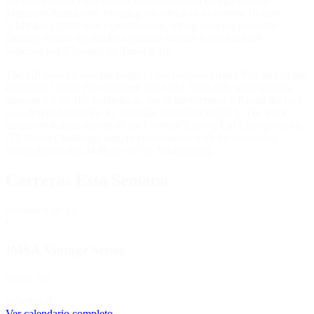
the Haug-Hook right hander and subsequent omega-shaped
Mercedes Arena turn, bringing the circuit to its current 16-turn,
5.148-km (3.199-mile) specification. Along with the parabolic
Dunlop-Kehre, the track's signature section is the Michael
Schumacher S formed by Turns 9-10.
The GP-Strecke was the home of the German Grand Prix and/or the
European Grand Prix between 1984 and 2006 and, subsequently,
alternated with Hockenheim as site of the German GP until the race
was dropped from the F1 calendar altogether in 2015. The track
continues to host rounds of the German Touring Car Championship,
GT World Challenge, and, in combination with the remaining
Nordschleife, the 24 Hours of the Nürburgring.
Carreras Esta Semana
Semana
8
de 12
C
IMSA Vintage Series
sports_car
Scheduled
Ver calendario completo