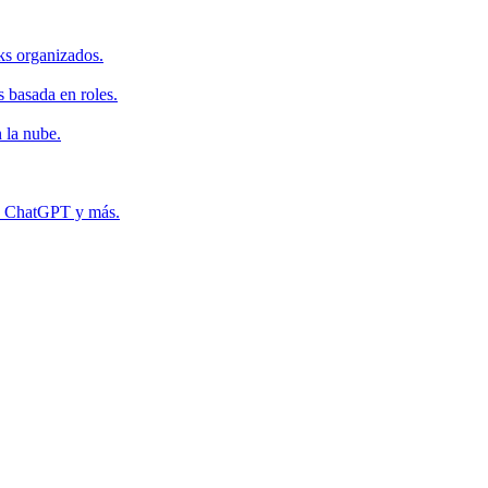
ks organizados.
s basada en roles.
 la nube.
r, ChatGPT y más.