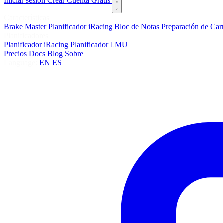
Iniciar sesión
Crear Cuenta Gratis
Características
Brake Master
Planificador iRacing
Bloc de Notas
Preparación de Car
Planificadores
Planificador iRacing
Planificador LMU
Precios
Docs
Blog
Sobre
Language:
EN
ES