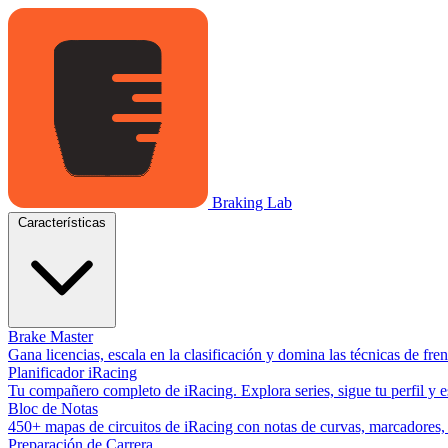
Braking Lab
Características
Brake Master
Gana licencias, escala en la clasificación y domina las técnicas de fr
Planificador iRacing
Tu compañero completo de iRacing. Explora series, sigue tu perfil y es
Bloc de Notas
450+ mapas de circuitos de iRacing con notas de curvas, marcadores, y
Preparación de Carrera