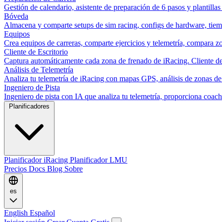
Gestión de calendario, asistente de preparación de 6 pasos y plantillas
Bóveda
Almacena y comparte setups de sim racing, configs de hardware, tiemp
Equipos
Crea equipos de carreras, comparte ejercicios y telemetría, compara zo
Cliente de Escritorio
Captura automáticamente cada zona de frenado de iRacing. Cliente de 
Análisis de Telemetría
Analiza tu telemetría de iRacing con mapas GPS, análisis de zonas de
Ingeniero de Pista
Ingeniero de pista con IA que analiza tu telemetría, proporciona co
Planificadores
Planificador iRacing
Planificador LMU
Precios
Docs
Blog
Sobre
es
English
Español