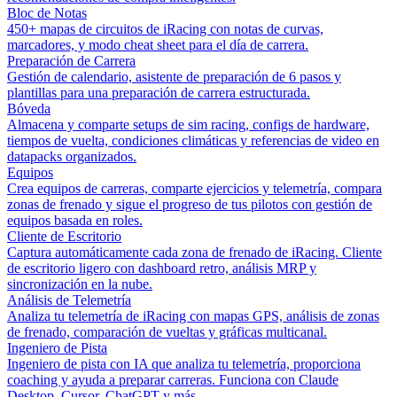
Bloc de Notas
450+ mapas de circuitos de iRacing con notas de curvas,
marcadores, y modo cheat sheet para el día de carrera.
Preparación de Carrera
Gestión de calendario, asistente de preparación de 6 pasos y
plantillas para una preparación de carrera estructurada.
Bóveda
Almacena y comparte setups de sim racing, configs de hardware,
tiempos de vuelta, condiciones climáticas y referencias de video en
datapacks organizados.
Equipos
Crea equipos de carreras, comparte ejercicios y telemetría, compara
zonas de frenado y sigue el progreso de tus pilotos con gestión de
equipos basada en roles.
Cliente de Escritorio
Captura automáticamente cada zona de frenado de iRacing. Cliente
de escritorio ligero con dashboard retro, análisis MRP y
sincronización en la nube.
Análisis de Telemetría
Analiza tu telemetría de iRacing con mapas GPS, análisis de zonas
de frenado, comparación de vueltas y gráficas multicanal.
Ingeniero de Pista
Ingeniero de pista con IA que analiza tu telemetría, proporciona
coaching y ayuda a preparar carreras. Funciona con Claude
Desktop, Cursor, ChatGPT y más.