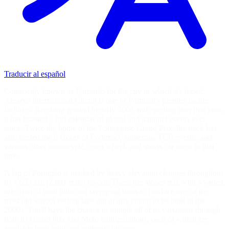
Traducir al español
Commonly known as Portimão for the city in which it's based,
Algarve International Circuit is one of Portugal's premier racing
facilities. Breaking ground in early 2008 and opening later that year,
it has boasted a full calendar of global and national events ever
since. Twice the home of the Portuguese Grand Prix, the track has
also hosted the 6 Hours of Portimão, numerous TCR events, and
various other motorcycle, open wheel, and sports car races in that
time.
A lap of Portimão is marked by heavy elevation changes throughout
its 4.653 km (2.891 mile) layout. These big slopes mix with a varied
selection of both tight and sweeping turns to produce one of the
most old-school feeling laps out of any circuit to be built in the
2000s. You'll have the chance to sample all of its variations through
both its Grand Prix and Moto configurations, each of which are
available both with and without chicanes.