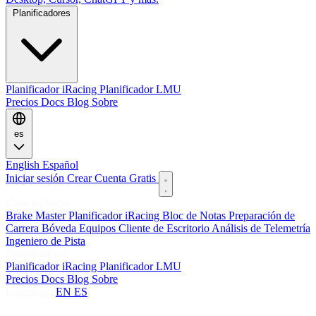
Planificadores
Planificador iRacing
Planificador LMU
Precios
Docs
Blog
Sobre
es
English
Español
Iniciar sesión
Crear Cuenta Gratis
Características
Brake Master
Planificador iRacing
Bloc de Notas
Preparación de
Carrera
Bóveda
Equipos
Cliente de Escritorio
Análisis de Telemetría
Ingeniero de Pista
Planificadores
Planificador iRacing
Planificador LMU
Precios
Docs
Blog
Sobre
Language:
EN
ES