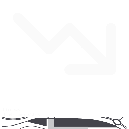
16 curvas
Road Course
$14.95