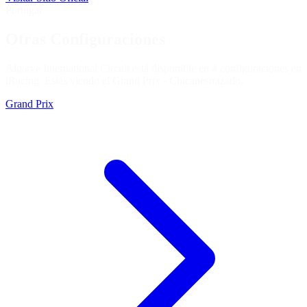
Portugal
Otras Configuraciones
Algarve International Circuit está disponible en 4 configuraciones en
iRacing. Estás viendo el
Grand Prix - Chicanes
trazado.
Grand Prix