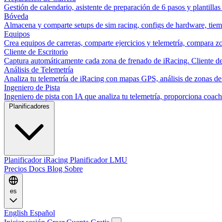
Gestión de calendario, asistente de preparación de 6 pasos y plantillas
Bóveda
Almacena y comparte setups de sim racing, configs de hardware, tiemp
Equipos
Crea equipos de carreras, comparte ejercicios y telemetría, compara zo
Cliente de Escritorio
Captura automáticamente cada zona de frenado de iRacing. Cliente de 
Análisis de Telemetría
Analiza tu telemetría de iRacing con mapas GPS, análisis de zonas de
Ingeniero de Pista
Ingeniero de pista con IA que analiza tu telemetría, proporciona co
Planificadores
Planificador iRacing
Planificador LMU
Precios
Docs
Blog
Sobre
es
English
Español