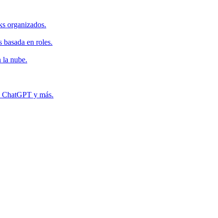
ks organizados.
s basada en roles.
 la nube.
r, ChatGPT y más.