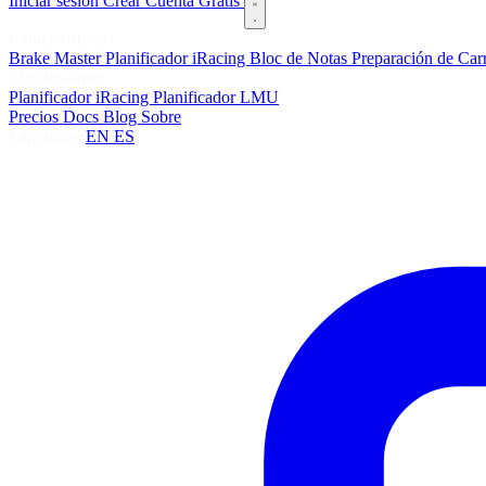
Iniciar sesión
Crear Cuenta Gratis
Características
Brake Master
Planificador iRacing
Bloc de Notas
Preparación de Car
Planificadores
Planificador iRacing
Planificador LMU
Precios
Docs
Blog
Sobre
Language:
EN
ES