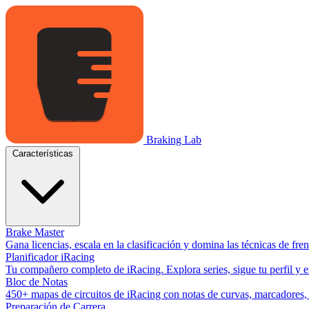
Braking Lab
Características
Brake Master
Gana licencias, escala en la clasificación y domina las técnicas de fr
Planificador iRacing
Tu compañero completo de iRacing. Explora series, sigue tu perfil y es
Bloc de Notas
450+ mapas de circuitos de iRacing con notas de curvas, marcadores, y
Preparación de Carrera