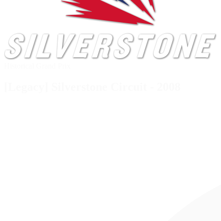
Historical Grand Prix
[Legacy] Silverstone Circuit - 2008