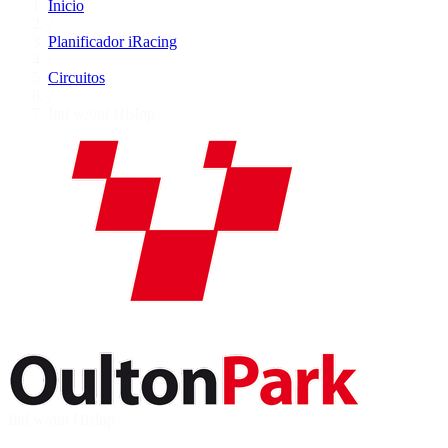
Inicio
/
Planificador iRacing
/
Circuitos
/
Intl w/out Hislop
Intl w/out Hislop