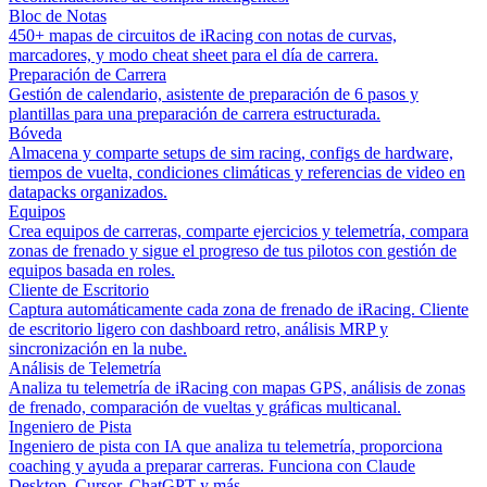
Bloc de Notas
450+ mapas de circuitos de iRacing con notas de curvas,
marcadores, y modo cheat sheet para el día de carrera.
Preparación de Carrera
Gestión de calendario, asistente de preparación de 6 pasos y
plantillas para una preparación de carrera estructurada.
Bóveda
Almacena y comparte setups de sim racing, configs de hardware,
tiempos de vuelta, condiciones climáticas y referencias de video en
datapacks organizados.
Equipos
Crea equipos de carreras, comparte ejercicios y telemetría, compara
zonas de frenado y sigue el progreso de tus pilotos con gestión de
equipos basada en roles.
Cliente de Escritorio
Captura automáticamente cada zona de frenado de iRacing. Cliente
de escritorio ligero con dashboard retro, análisis MRP y
sincronización en la nube.
Análisis de Telemetría
Analiza tu telemetría de iRacing con mapas GPS, análisis de zonas
de frenado, comparación de vueltas y gráficas multicanal.
Ingeniero de Pista
Ingeniero de pista con IA que analiza tu telemetría, proporciona
coaching y ayuda a preparar carreras. Funciona con Claude
Desktop, Cursor, ChatGPT y más.