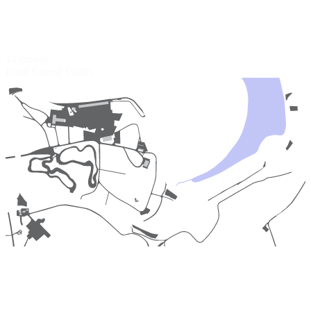
14 curvas
Road Course
Gratis