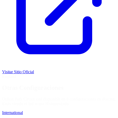
Visitar Sitio Oficial
England
Otras Configuraciones
Oulton Park Circuit está disponible en 8 configuraciones en iRacing.
Estás viendo el
Intl w/out Hislop
trazado.
International