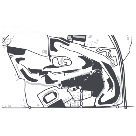
15 curvas
Road Course
$14.95