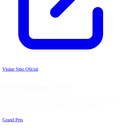
Visitar Sitio Oficial
Italy
Otras Configuraciones
Misano World Circuit Marco Simoncelli está disponible en 5
configuraciones en iRacing. Estás viendo el
Grand Prix -
2007
trazado.
Grand Prix