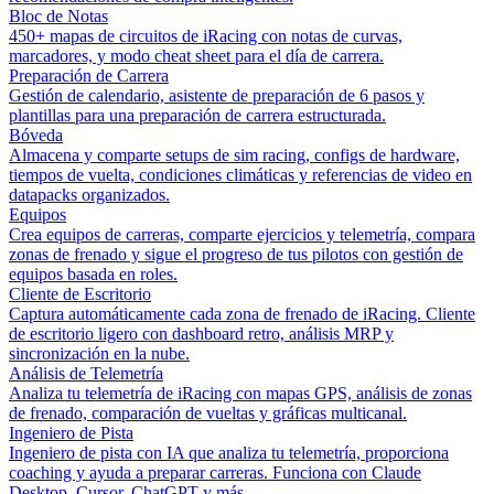
Bloc de Notas
450+ mapas de circuitos de iRacing con notas de curvas,
marcadores, y modo cheat sheet para el día de carrera.
Preparación de Carrera
Gestión de calendario, asistente de preparación de 6 pasos y
plantillas para una preparación de carrera estructurada.
Bóveda
Almacena y comparte setups de sim racing, configs de hardware,
tiempos de vuelta, condiciones climáticas y referencias de video en
datapacks organizados.
Equipos
Crea equipos de carreras, comparte ejercicios y telemetría, compara
zonas de frenado y sigue el progreso de tus pilotos con gestión de
equipos basada en roles.
Cliente de Escritorio
Captura automáticamente cada zona de frenado de iRacing. Cliente
de escritorio ligero con dashboard retro, análisis MRP y
sincronización en la nube.
Análisis de Telemetría
Analiza tu telemetría de iRacing con mapas GPS, análisis de zonas
de frenado, comparación de vueltas y gráficas multicanal.
Ingeniero de Pista
Ingeniero de pista con IA que analiza tu telemetría, proporciona
coaching y ayuda a preparar carreras. Funciona con Claude
Desktop, Cursor, ChatGPT y más.