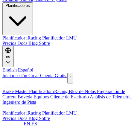
Planificadores
Planificador iRacing
Planificador LMU
Precios
Docs
Blog
Sobre
es
English
Español
Iniciar sesión
Crear Cuenta Gratis
Características
Brake Master
Planificador iRacing
Bloc de Notas
Preparación de
Carrera
Bóveda
Equipos
Cliente de Escritorio
Análisis de Telemetría
Ingeniero de Pista
Planificadores
Planificador iRacing
Planificador LMU
Precios
Docs
Blog
Sobre
Language:
EN
ES