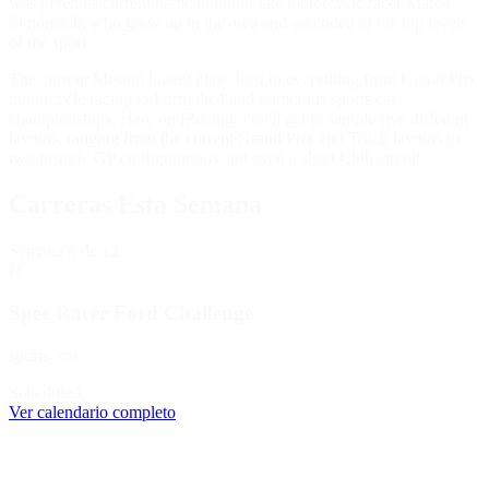
was given its current name to honor late motorcycle racer Marco
Simoncelli, who grew up in the area and ascended to the top levels
of the sport.
The current Misano layout plays host to everything from Grand Prix
motorcycle racing to Formula 4 and numerous sports car
championships. Here on iRacing, you'll get to sample five different
layouts, ranging from the current Grand Prix and Truck layouts to
two historic GP configurations and even a short Club circuit.
Carreras Esta Semana
Semana
8
de 12
D
Spec Racer Ford Challenge
sports_car
Scheduled
Ver calendario completo