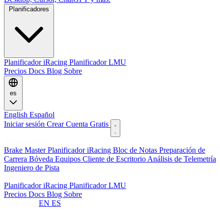
Planificadores
Planificador iRacing
Planificador LMU
Precios
Docs
Blog
Sobre
es
English
Español
Iniciar sesión
Crear Cuenta Gratis
Características
Brake Master
Planificador iRacing
Bloc de Notas
Preparación de
Carrera
Bóveda
Equipos
Cliente de Escritorio
Análisis de Telemetría
Ingeniero de Pista
Planificadores
Planificador iRacing
Planificador LMU
Precios
Docs
Blog
Sobre
Language:
EN
ES