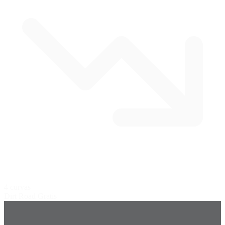
4 curvas
Dirt Road
Gratis