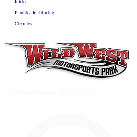
Inicio
/
Planificador iRacing
/
Circuitos
/
Default
Wild West Motorsports Park