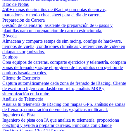
Bloc de Notas
450+ mapas de circuitos de iRacing con notas de curvas,
marcadores, y modo cheat sheet para el día de carrera.
Preparación de Carrera
Gestión de calendario, asistente de preparación de 6 pasos y
plantillas para una preparación de carrera estructurada.
Bóveda
Almacena y comparte setups de sim racing, configs de hardware,
tiempos de vuelta, condiciones climáticas y referencias de video en
datapacks organizados.
Equipos
Crea equipos de carreras, comparte ejercicios y telemetría, compara
zonas de frenado y sigue el progreso de tus pilotos con gestión de
equipos basada en roles.
Cliente de Escritorio
Captura automáticamente cada zona de frenado de iRacing. Cliente
de escritorio ligero con dashboard retro, análisis MRP y
sincronización en la nube.
Análisis de Telemetría
Analiza tu telemetría de iRacing con mapas GPS, análisis de zonas
de frenado, comparación de vueltas y gráficas multicanal.
Ingeniero de Pista
Ingeniero de pista con IA que analiza tu telemetría, proporciona
coaching y ayuda a preparar carreras. Funciona con Claude
Desktop, Cursor, ChatGPT y más.