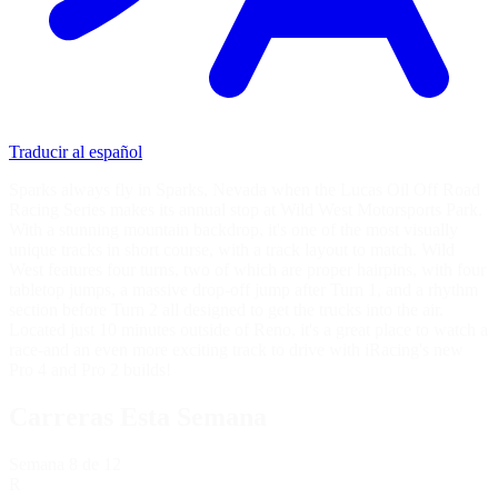
Traducir al español
Sparks always fly in Sparks, Nevada when the Lucas Oil Off Road
Racing Series makes its annual stop at Wild West Motorsports Park.
With a stunning mountain backdrop, it's one of the most visually
unique tracks in short course, with a track layout to match. Wild
West features four turns, two of which are proper hairpins, with four
tabletop jumps, a massive drop-off jump after Turn 1, and a rhythm
section before Turn 2 all designed to get the trucks into the air.
Located just 10 minutes outside of Reno, it's a great place to watch a
race-and an even more exciting track to drive with iRacing's new
Pro 4 and Pro 2 builds!
Carreras Esta Semana
Semana
8
de 12
R