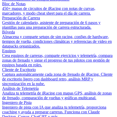
Bloc de Notas
450+ mapas de circuitos de iRacing con notas de curvas,
marcadores, y modo cheat sheet para el día de carrera.
Preparación de Carrera
Gestión de calendario, asistente de preparación de 6 pasos y
plantillas para una preparación de carrera estructurada.
Bóveda
Almacena y comparte setups de sim racing, configs de hardware,
tiempos de vuelta, condiciones climáticas y referencias de video en
datapacks organizados.
Equipos
Crea equipos de carreras, comparte ejercicios y telemetría, compara
zonas de frenado y sigue el progreso de tus pilotos con gestión de
equipos basada en roles.
Cliente de Escritorio
Captura automáticamente cada zona de frenado de iRacing. Cliente
de escritorio ligero con dashboard retro, análisis MRP y
sincronización en la nube.
Análisis de Telemetría
Analiza tu telemetría de iRacing con mapas GPS, análisis de zonas
de frenado, comparación de vueltas y gráficas multicanal.
Ingeniero de Pista
Ingeniero de pista con IA que analiza tu telemetría, proporciona
coaching y ayuda a preparar carreras. Funciona con Claude
Desktop, Cursor, ChatGPT y más.