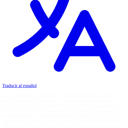
Traducir al español
Call it Rockingham Speedway, North Carolina Motor Speedway or
just "The Rock," Rockingham is among stock car racing's most
historic race tracks. Opened in October, 1965, Rockingham hosted
two NASCAR Grand National (now Cup Series) races annually
until 2004 when it was dropped from the schedule of NASCAR's
premier series. During those four decades, a virtual Who's Who of
stock car racing visited Victory Lane at Rockingham, beginning