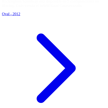
Rockingham Speedway está disponible en 5 configuraciones en
iRacing. Estás viendo el
Infield Road Course
trazado.
Oval - 2012