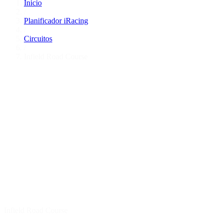
Inicio
/
Planificador iRacing
/
Circuitos
/
Infield Road Course
Infield Road Course