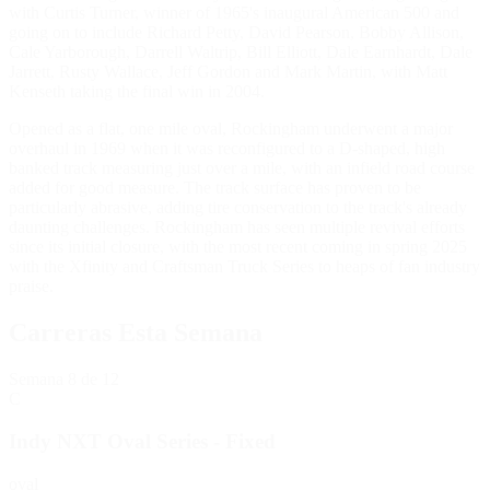
with Curtis Turner, winner of 1965's inaugural American 500 and
going on to include Richard Petty, David Pearson, Bobby Allison,
Cale Yarborough, Darrell Waltrip, Bill Elliott, Dale Earnhardt, Dale
Jarrett, Rusty Wallace, Jeff Gordon and Mark Martin, with Matt
Kenseth taking the final win in 2004.
Opened as a flat, one mile oval, Rockingham underwent a major
overhaul in 1969 when it was reconfigured to a D-shaped, high
banked track measuring just over a mile, with an infield road course
added for good measure. The track surface has proven to be
particularly abrasive, adding tire conservation to the track's already
daunting challenges. Rockingham has seen multiple revival efforts
since its initial closure, with the most recent coming in spring 2025
with the Xfinity and Craftsman Truck Series to heaps of fan industry
praise.
Carreras Esta Semana
Semana
8
de 12
C
Indy NXT Oval Series - Fixed
oval