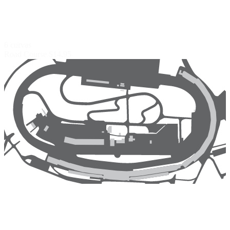
6 curvas
Road Course
$14.95