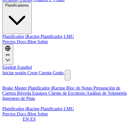
Planificadores
Planificador iRacing
Planificador LMU
Precios
Docs
Blog
Sobre
es
English
Español
Iniciar sesión
Crear Cuenta Gratis
Características
Brake Master
Planificador iRacing
Bloc de Notas
Preparación de
Carrera
Bóveda
Equipos
Cliente de Escritorio
Análisis de Telemetría
Ingeniero de Pista
Planificadores
Planificador iRacing
Planificador LMU
Precios
Docs
Blog
Sobre
Language:
EN
ES