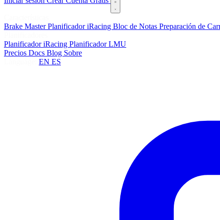
Iniciar sesión
Crear Cuenta Gratis
Características
Brake Master
Planificador iRacing
Bloc de Notas
Preparación de Car
Planificadores
Planificador iRacing
Planificador LMU
Precios
Docs
Blog
Sobre
Language:
EN
ES