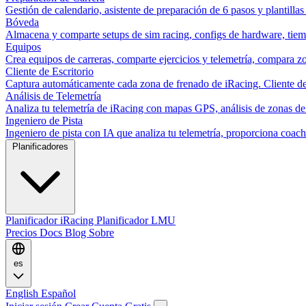
Gestión de calendario, asistente de preparación de 6 pasos y plantillas
Bóveda
Almacena y comparte setups de sim racing, configs de hardware, tiemp
Equipos
Crea equipos de carreras, comparte ejercicios y telemetría, compara zo
Cliente de Escritorio
Captura automáticamente cada zona de frenado de iRacing. Cliente de 
Análisis de Telemetría
Analiza tu telemetría de iRacing con mapas GPS, análisis de zonas de
Ingeniero de Pista
Ingeniero de pista con IA que analiza tu telemetría, proporciona co
Planificadores
Planificador iRacing
Planificador LMU
Precios
Docs
Blog
Sobre
es
English
Español