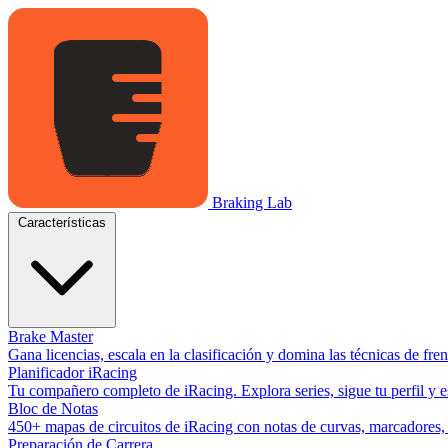
Braking Lab
Características
Brake Master
Gana licencias, escala en la clasificación y domina las técnicas de fr
Planificador iRacing
Tu compañero completo de iRacing. Explora series, sigue tu perfil y es
Bloc de Notas
450+ mapas de circuitos de iRacing con notas de curvas, marcadores, y
Preparación de Carrera