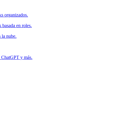
ks organizados.
s basada en roles.
 la nube.
r, ChatGPT y más.