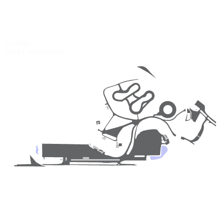
7 curvas
Road Course
Gratis