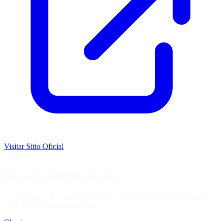
Visitar Sitio Oficial
USA
Otras Configuraciones
Lime Rock Park está disponible en 5 configuraciones en iRacing.
Estás viendo el
School
trazado.