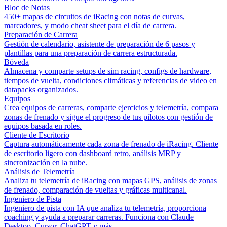
Bloc de Notas
450+ mapas de circuitos de iRacing con notas de curvas,
marcadores, y modo cheat sheet para el día de carrera.
Preparación de Carrera
Gestión de calendario, asistente de preparación de 6 pasos y
plantillas para una preparación de carrera estructurada.
Bóveda
Almacena y comparte setups de sim racing, configs de hardware,
tiempos de vuelta, condiciones climáticas y referencias de video en
datapacks organizados.
Equipos
Crea equipos de carreras, comparte ejercicios y telemetría, compara
zonas de frenado y sigue el progreso de tus pilotos con gestión de
equipos basada en roles.
Cliente de Escritorio
Captura automáticamente cada zona de frenado de iRacing. Cliente
de escritorio ligero con dashboard retro, análisis MRP y
sincronización en la nube.
Análisis de Telemetría
Analiza tu telemetría de iRacing con mapas GPS, análisis de zonas
de frenado, comparación de vueltas y gráficas multicanal.
Ingeniero de Pista
Ingeniero de pista con IA que analiza tu telemetría, proporciona
coaching y ayuda a preparar carreras. Funciona con Claude
Desktop, Cursor, ChatGPT y más.