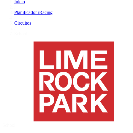
Inicio
/
Planificador iRacing
/
Circuitos
/
School
School