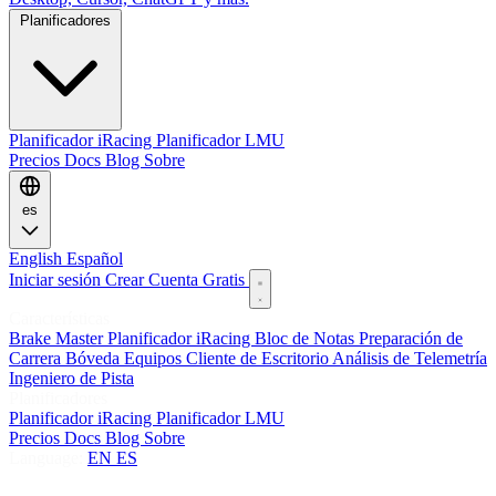
Planificadores
Planificador iRacing
Planificador LMU
Precios
Docs
Blog
Sobre
es
English
Español
Iniciar sesión
Crear Cuenta Gratis
Características
Brake Master
Planificador iRacing
Bloc de Notas
Preparación de
Carrera
Bóveda
Equipos
Cliente de Escritorio
Análisis de Telemetría
Ingeniero de Pista
Planificadores
Planificador iRacing
Planificador LMU
Precios
Docs
Blog
Sobre
Language:
EN
ES