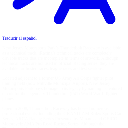
Traducir al español
New Jersey Motorsports Park’s Thunderbolt Raceway is available
as a technical track. iRacing’s technical tracks are completely
drivable tracks that are incomplete in terms of artwork. Although
technical tracks are not used in official iRacing series, they are
available for hosted races, league races and test sessions.
Located adjacent to a former US Army Air Corps fighter pilot
training field (now Millville Municipal Airport), New Jersey
Motorsports Park pays homage to its legacy by naming its featured
circuit for the legendary Thunderbolt (P41) World War II fighter
planes.
Open in 2008, Thunderbolt Raceway has hosted numerous
professional events, including the GRAND-AM Rolex Sports Car
Series, ARCA Racing Series Presented by Minards and GEICO
Motorcycle AMA Pro Road Racing Series. Although the