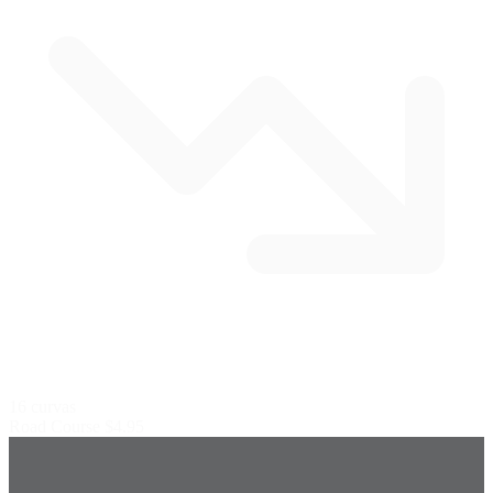
16 curvas
Road Course
$4.95