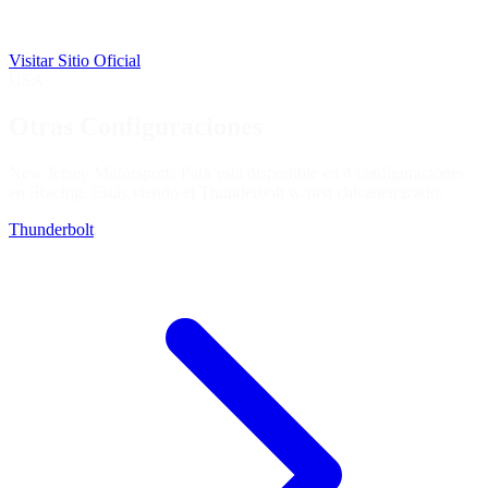
Visitar Sitio Oficial
USA
Otras Configuraciones
New Jersey Motorsports Park está disponible en 4 configuraciones
en iRacing. Estás viendo el
Thunderbolt w/first chicane
trazado.
Thunderbolt