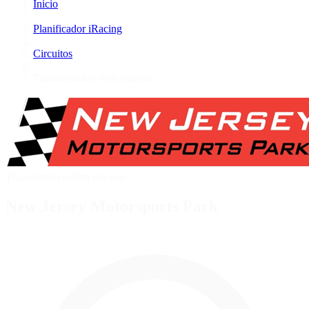
Inicio
/
Planificador iRacing
/
Circuitos
/
Thunderbolt w/first chicane
Thunderbolt w/first chicane
New Jersey Motorsports Park