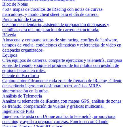
Bloc de Notas
450+ mapas de circuitos de iRacing con notas de curvas,
marcadores, y modo cheat sheet para el día de carrera.
Preparación de Carrera
Gestión de calendario, asistente de preparación de 6 pasos y
plantillas para una preparación de carrera estructurada.
Bóveda
Almacena y comparte setups de sim racing, configs de hardware,
tiempos de vuelta, condiciones climáticas y referencias de video en
datapacks organizados.
Equipos
Crea equipos de carreras, comparte ejercicios y telemetría, compara
zonas de frenado y sigue el progreso de tus pilotos con gestión de
equipos basada en roles.
Cliente de Escritorio
Captura automáticamente cada zona de frenado de iRacing. Cliente
de escritorio ligero con dashboard retro, análisis MRP y
sincronización en la nube.
Análisis de Telemetría
Analiza tu telemetría de iRacing con mapas GPS, análisis de zonas
de frenado, comparación de vueltas y gráficas multicanal.
Ingeniero de Pista
Ingeniero de pista con IA que analiza tu telemetría, proporciona
coaching y ayuda a preparar carreras. Funciona con Claude
Desktop, Cursor, ChatGPT y más.