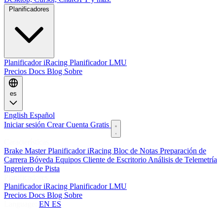
Planificadores
Planificador iRacing
Planificador LMU
Precios
Docs
Blog
Sobre
es
English
Español
Iniciar sesión
Crear Cuenta Gratis
Características
Brake Master
Planificador iRacing
Bloc de Notas
Preparación de
Carrera
Bóveda
Equipos
Cliente de Escritorio
Análisis de Telemetría
Ingeniero de Pista
Planificadores
Planificador iRacing
Planificador LMU
Precios
Docs
Blog
Sobre
Language:
EN
ES