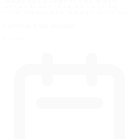
Thunderbolt layout has a number of variations, the primary
configuration is a 14 turn, 2.25 mile circuit featuring a long
start/finish straightaway and the challenging “Jersey Devil” turn.
Carreras Esta Semana
Semana
8
de 12