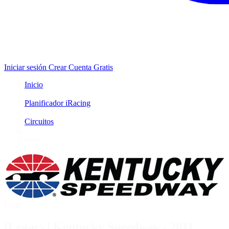
Iniciar sesión
Crear Cuenta Gratis
Inicio
/
Planificador iRacing
/
Circuitos
/
Oval
Oval
[Legacy] Kentucky Speedway - 2011