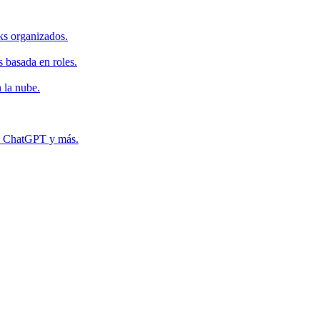
ks organizados.
s basada en roles.
 la nube.
r, ChatGPT y más.