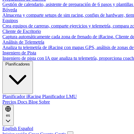
Gestión de calendario, asistente de preparación de 6 pasos y plantillas
Bóveda
Almacena y comparte setups de sim racing, configs de hardware, tiemp
Equipos
Crea equipos de carreras, comparte ejercicios y telemetría, compara zo
Cliente de Escritorio
Captura automáticamente cada zona de frenado de iRacing. Cliente de 
Análisis de Telemetría
Analiza tu telemetría de iRacing con mapas GPS, análisis de zonas de
Ingeniero de Pista
Ingeniero de pista con IA que analiza tu telemetría, proporciona co
Planificadores
Planificador iRacing
Planificador LMU
Precios
Docs
Blog
Sobre
es
English
Español