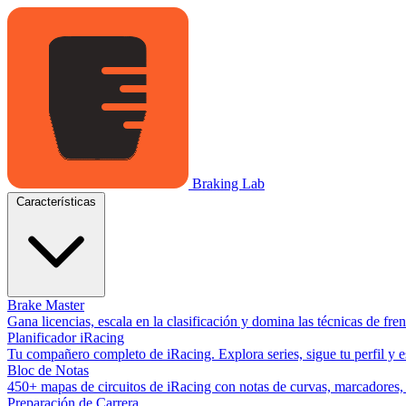
Braking Lab
Características
Brake Master
Gana licencias, escala en la clasificación y domina las técnicas de fr
Planificador iRacing
Tu compañero completo de iRacing. Explora series, sigue tu perfil y es
Bloc de Notas
450+ mapas de circuitos de iRacing con notas de curvas, marcadores, y
Preparación de Carrera