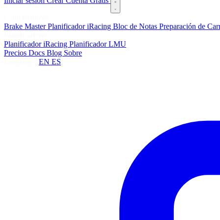
Iniciar sesión
Crear Cuenta Gratis
Características
Brake Master
Planificador iRacing
Bloc de Notas
Preparación de Car
Planificadores
Planificador iRacing
Planificador LMU
Precios
Docs
Blog
Sobre
Language:
EN
ES