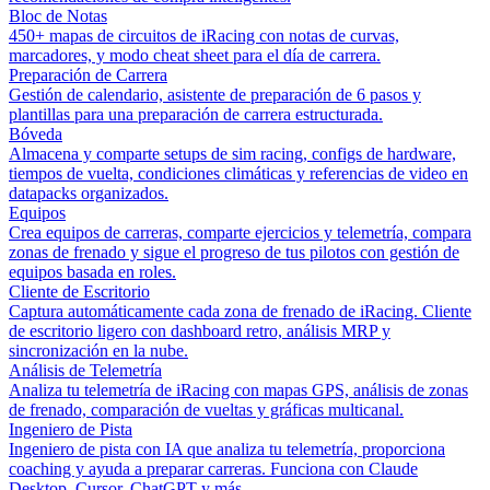
Bloc de Notas
450+ mapas de circuitos de iRacing con notas de curvas,
marcadores, y modo cheat sheet para el día de carrera.
Preparación de Carrera
Gestión de calendario, asistente de preparación de 6 pasos y
plantillas para una preparación de carrera estructurada.
Bóveda
Almacena y comparte setups de sim racing, configs de hardware,
tiempos de vuelta, condiciones climáticas y referencias de video en
datapacks organizados.
Equipos
Crea equipos de carreras, comparte ejercicios y telemetría, compara
zonas de frenado y sigue el progreso de tus pilotos con gestión de
equipos basada en roles.
Cliente de Escritorio
Captura automáticamente cada zona de frenado de iRacing. Cliente
de escritorio ligero con dashboard retro, análisis MRP y
sincronización en la nube.
Análisis de Telemetría
Analiza tu telemetría de iRacing con mapas GPS, análisis de zonas
de frenado, comparación de vueltas y gráficas multicanal.
Ingeniero de Pista
Ingeniero de pista con IA que analiza tu telemetría, proporciona
coaching y ayuda a preparar carreras. Funciona con Claude
Desktop, Cursor, ChatGPT y más.