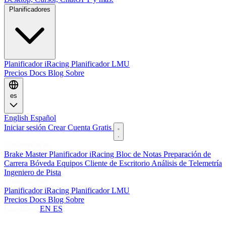
Planificadores
Planificador iRacing
Planificador LMU
Precios
Docs
Blog
Sobre
es
English
Español
Iniciar sesión
Crear Cuenta Gratis
Características
Brake Master
Planificador iRacing
Bloc de Notas
Preparación de
Carrera
Bóveda
Equipos
Cliente de Escritorio
Análisis de Telemetría
Ingeniero de Pista
Planificadores
Planificador iRacing
Planificador LMU
Precios
Docs
Blog
Sobre
Language:
EN
ES