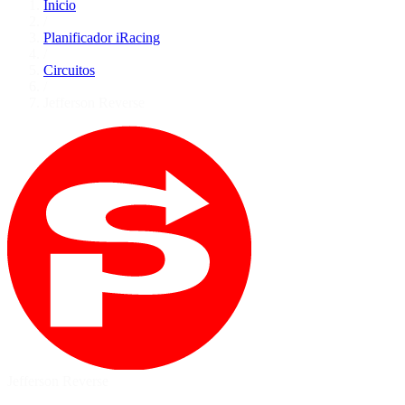
Inicio
/
Planificador iRacing
/
Circuitos
/
Jefferson Reverse
Jefferson Reverse