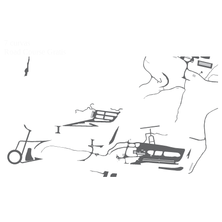
7 curvas
Road Course
Gratis