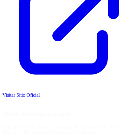
Visitar Sitio Oficial
USA
Otras Configuraciones
Summit Point Raceway está disponible en 5 configuraciones en
iRacing. Estás viendo el
Jefferson Reverse
trazado.