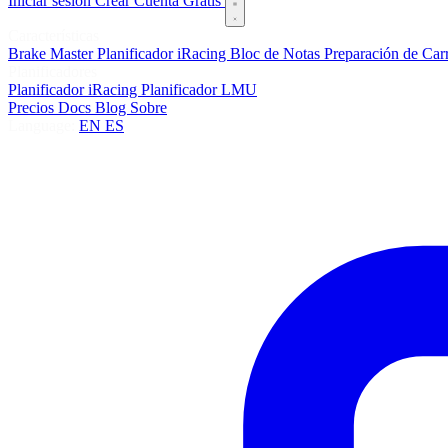
Iniciar sesión
Crear Cuenta Gratis
Características
Brake Master
Planificador iRacing
Bloc de Notas
Preparación de Car
Planificadores
Planificador iRacing
Planificador LMU
Precios
Docs
Blog
Sobre
Language:
EN
ES