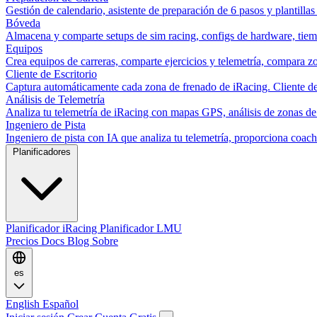
Gestión de calendario, asistente de preparación de 6 pasos y plantillas
Bóveda
Almacena y comparte setups de sim racing, configs de hardware, tiemp
Equipos
Crea equipos de carreras, comparte ejercicios y telemetría, compara zo
Cliente de Escritorio
Captura automáticamente cada zona de frenado de iRacing. Cliente de 
Análisis de Telemetría
Analiza tu telemetría de iRacing con mapas GPS, análisis de zonas de
Ingeniero de Pista
Ingeniero de pista con IA que analiza tu telemetría, proporciona co
Planificadores
Planificador iRacing
Planificador LMU
Precios
Docs
Blog
Sobre
es
English
Español