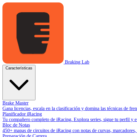
Braking Lab
Características
Brake Master
Gana licencias, escala en la clasificación y domina las técnicas de fr
Planificador iRacing
Tu compañero completo de iRacing. Explora series, sigue tu perfil y es
Bloc de Notas
450+ mapas de circuitos de iRacing con notas de curvas, marcadores, y
Preparación de Carrera