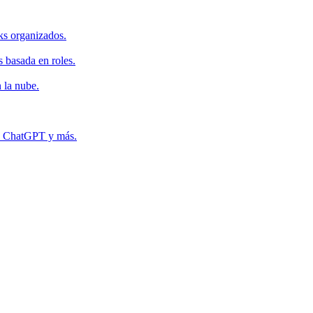
ks organizados.
s basada en roles.
 la nube.
r, ChatGPT y más.