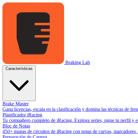
Braking Lab
Características
Brake Master
Gana licencias, escala en la clasificación y domina las técnicas de fr
Planificador iRacing
Tu compañero completo de iRacing. Explora series, sigue tu perfil y es
Bloc de Notas
450+ mapas de circuitos de iRacing con notas de curvas, marcadores, y
Preparación de Carrera