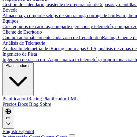
Gestión de calendario, asistente de preparación de 6 pasos y plantillas
Bóveda
Almacena y comparte setups de sim racing, configs de hardware, tiemp
Equipos
Crea equipos de carreras, comparte ejercicios y telemetría, compara zo
Cliente de Escritorio
Captura automáticamente cada zona de frenado de iRacing. Cliente de 
Análisis de Telemetría
Analiza tu telemetría de iRacing con mapas GPS, análisis de zonas de
Ingeniero de Pista
Ingeniero de pista con IA que analiza tu telemetría, proporciona co
Planificadores
Planificador iRacing
Planificador LMU
Precios
Docs
Blog
Sobre
es
English
Español