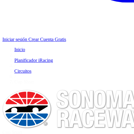
Iniciar sesión
Crear Cuenta Gratis
Inicio
/
Planificador iRacing
/
Circuitos
/
Cup Short
Cup Short