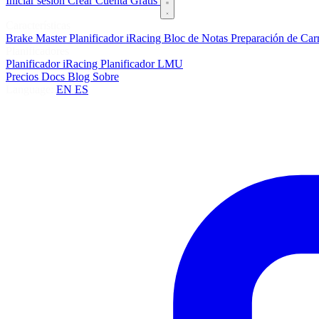
Iniciar sesión
Crear Cuenta Gratis
Características
Brake Master
Planificador iRacing
Bloc de Notas
Preparación de Car
Planificadores
Planificador iRacing
Planificador LMU
Precios
Docs
Blog
Sobre
Language:
EN
ES