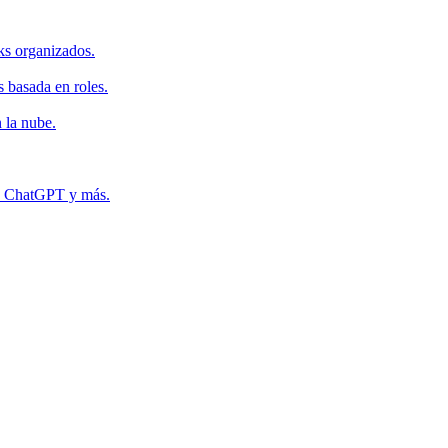
ks organizados.
s basada en roles.
 la nube.
r, ChatGPT y más.