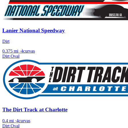
Lanier National Speedway
Dirt
0.375 mi
·
4curvas
Dirt Oval
The Dirt Track at Charlotte
0.4 mi
·
4curvas
Dirt Oval