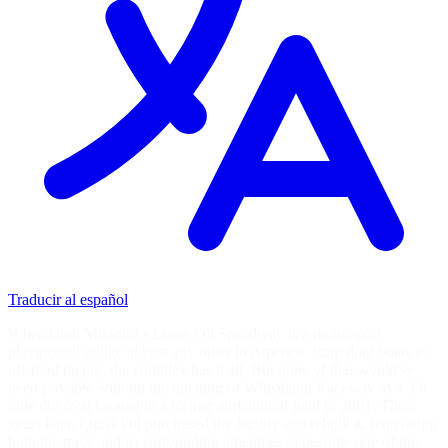
Traducir al español
Wheatland, Missouri's Lucas Oil Speedway is a motorsport
playground unlike almost any other in America; from drag boats to
off-road racing, the complex has it all. But none of that would've
been possible without the opening of Wheatland Raceway as a 3/8
mile dirt oval located in a former agricultural field in 2001. Three
years later, Lucas Oil purchased the facility and rebuilt it, renovating
both the track and its surrounding amenities to become one of the