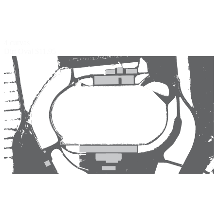
4 curvas
Dirt Oval
$11.95