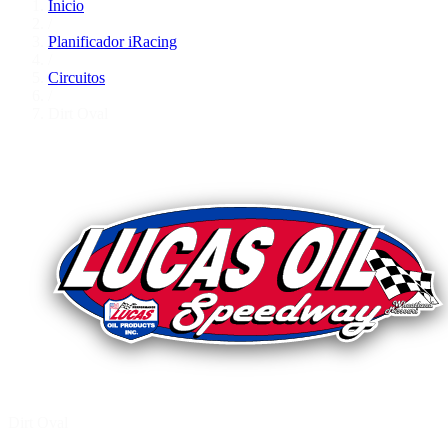
Inicio
/
Planificador iRacing
/
Circuitos
/
Dirt Oval
Dirt Oval