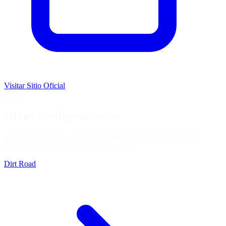
Visitar Sitio Oficial
USA
Otras Configuraciones
Lucas Oil Speedway está disponible en 2 configuraciones en
iRacing. Estás viendo el
Dirt Oval
trazado.
Dirt Road