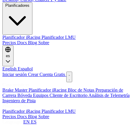
Planificadores
Planificador iRacing
Planificador LMU
Precios
Docs
Blog
Sobre
es
English
Español
Iniciar sesión
Crear Cuenta Gratis
Características
Brake Master
Planificador iRacing
Bloc de Notas
Preparación de
Carrera
Bóveda
Equipos
Cliente de Escritorio
Análisis de Telemetría
Ingeniero de Pista
Planificadores
Planificador iRacing
Planificador LMU
Precios
Docs
Blog
Sobre
Language:
EN
ES