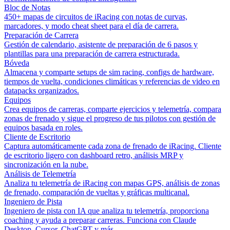
Bloc de Notas
450+ mapas de circuitos de iRacing con notas de curvas,
marcadores, y modo cheat sheet para el día de carrera.
Preparación de Carrera
Gestión de calendario, asistente de preparación de 6 pasos y
plantillas para una preparación de carrera estructurada.
Bóveda
Almacena y comparte setups de sim racing, configs de hardware,
tiempos de vuelta, condiciones climáticas y referencias de video en
datapacks organizados.
Equipos
Crea equipos de carreras, comparte ejercicios y telemetría, compara
zonas de frenado y sigue el progreso de tus pilotos con gestión de
equipos basada en roles.
Cliente de Escritorio
Captura automáticamente cada zona de frenado de iRacing. Cliente
de escritorio ligero con dashboard retro, análisis MRP y
sincronización en la nube.
Análisis de Telemetría
Analiza tu telemetría de iRacing con mapas GPS, análisis de zonas
de frenado, comparación de vueltas y gráficas multicanal.
Ingeniero de Pista
Ingeniero de pista con IA que analiza tu telemetría, proporciona
coaching y ayuda a preparar carreras. Funciona con Claude
Desktop, Cursor, ChatGPT y más.