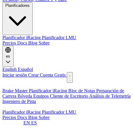
Planificadores
Planificador iRacing
Planificador LMU
Precios
Docs
Blog
Sobre
es
English
Español
Iniciar sesión
Crear Cuenta Gratis
Características
Brake Master
Planificador iRacing
Bloc de Notas
Preparación de
Carrera
Bóveda
Equipos
Cliente de Escritorio
Análisis de Telemetría
Ingeniero de Pista
Planificadores
Planificador iRacing
Planificador LMU
Precios
Docs
Blog
Sobre
Language:
EN
ES