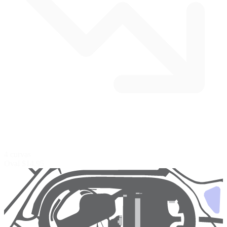
4 curvas
Oval
$14.95