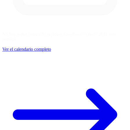
No hay series corriendo en Iowa Speedway - Oval - 2011 esta
semana
Ver el calendario completo