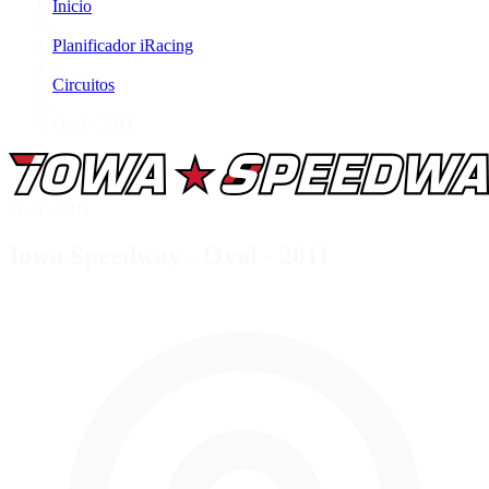
Inicio
/
Planificador iRacing
/
Circuitos
/
Oval - 2011
Oval - 2011
Iowa Speedway - Oval - 2011