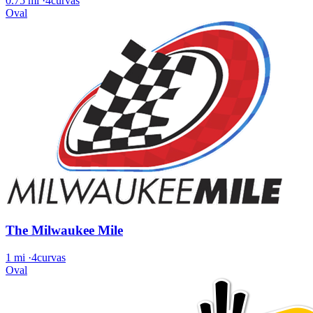
0.75 mi
·
4curvas
Oval
The Milwaukee Mile
1 mi
·
4curvas
Oval