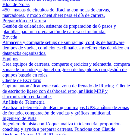
Bloc de Notas
450+ mapas de circuitos de iRacing con notas de curvas,
marcadores, y modo cheat sheet para el día de carrera.
Preparación de Carrera
Gestión de calendario, asistente de preparación de 6 pasos y
plantillas para una preparación de carrera estructurada.
Bóveda
Almacena y comparte setups de sim racing, configs de hardware,
tiempos de vuelta, condiciones climáticas y referencias de video en
datapacks organizados.
Equipos
Crea equipos de carreras, comparte ejercicios y telemetría, compara
zonas de frenado y sigue el progreso de tus pilotos con gestión de
equipos basada en roles.
Cliente de Escritorio
Captura automáticamente cada zona de frenado de iRacing. Cliente
de escritorio ligero con dashboard retro, análisis MRP y
sincronización en la nube.
Análisis de Telemetría
Analiza tu telemetría de iRacing con mapas GPS, análisis de zonas
de frenado, comparación de vueltas y gráficas multicanal.
Ingeniero de Pista
Ingeniero de pista con IA que analiza tu telemetría, proporciona
coaching y ayuda a preparar carreras. Funciona con Claude
Desktop, Cursor, ChatGPT y más.