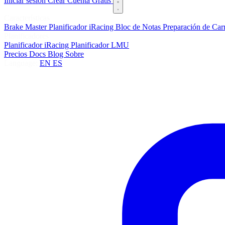
Iniciar sesión
Crear Cuenta Gratis
Características
Brake Master
Planificador iRacing
Bloc de Notas
Preparación de Car
Planificadores
Planificador iRacing
Planificador LMU
Precios
Docs
Blog
Sobre
Language:
EN
ES