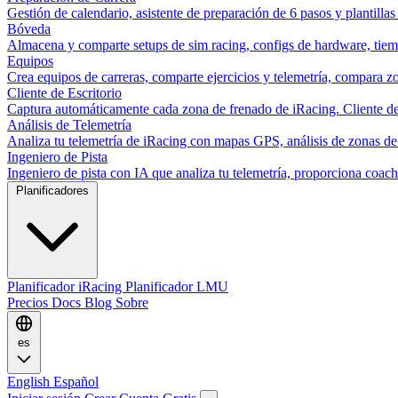
Gestión de calendario, asistente de preparación de 6 pasos y plantillas
Bóveda
Almacena y comparte setups de sim racing, configs de hardware, tiemp
Equipos
Crea equipos de carreras, comparte ejercicios y telemetría, compara zo
Cliente de Escritorio
Captura automáticamente cada zona de frenado de iRacing. Cliente de 
Análisis de Telemetría
Analiza tu telemetría de iRacing con mapas GPS, análisis de zonas de
Ingeniero de Pista
Ingeniero de pista con IA que analiza tu telemetría, proporciona co
Planificadores
Planificador iRacing
Planificador LMU
Precios
Docs
Blog
Sobre
es
English
Español