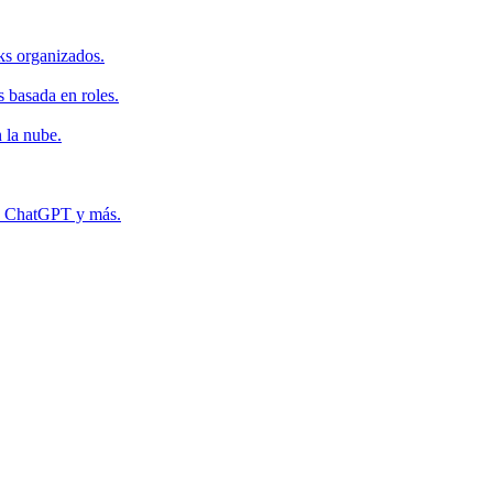
ks organizados.
s basada en roles.
 la nube.
r, ChatGPT y más.