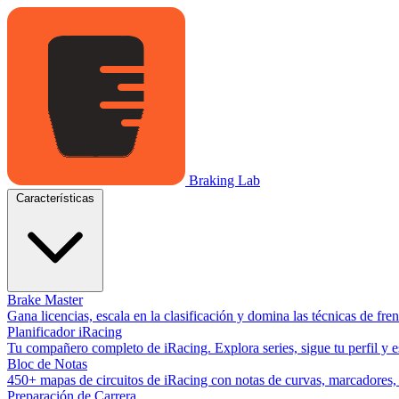
Braking Lab
Características
Brake Master
Gana licencias, escala en la clasificación y domina las técnicas de fr
Planificador iRacing
Tu compañero completo de iRacing. Explora series, sigue tu perfil y es
Bloc de Notas
450+ mapas de circuitos de iRacing con notas de curvas, marcadores, y
Preparación de Carrera