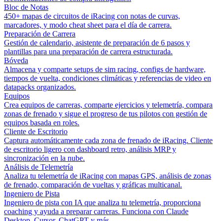
Bloc de Notas
450+ mapas de circuitos de iRacing con notas de curvas,
marcadores, y modo cheat sheet para el día de carrera.
Preparación de Carrera
Gestión de calendario, asistente de preparación de 6 pasos y
plantillas para una preparación de carrera estructurada.
Bóveda
Almacena y comparte setups de sim racing, configs de hardware,
tiempos de vuelta, condiciones climáticas y referencias de video en
datapacks organizados.
Equipos
Crea equipos de carreras, comparte ejercicios y telemetría, compara
zonas de frenado y sigue el progreso de tus pilotos con gestión de
equipos basada en roles.
Cliente de Escritorio
Captura automáticamente cada zona de frenado de iRacing. Cliente
de escritorio ligero con dashboard retro, análisis MRP y
sincronización en la nube.
Análisis de Telemetría
Analiza tu telemetría de iRacing con mapas GPS, análisis de zonas
de frenado, comparación de vueltas y gráficas multicanal.
Ingeniero de Pista
Ingeniero de pista con IA que analiza tu telemetría, proporciona
coaching y ayuda a preparar carreras. Funciona con Claude
Desktop, Cursor, ChatGPT y más.