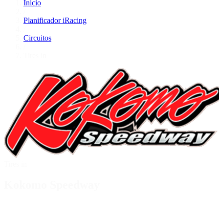
Inicio
/
Planificador iRacing
/
Circuitos
/
Tires in
Tires in
Kokomo Speedway