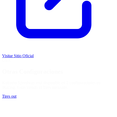
Visitar Sitio Oficial
USA
Otras Configuraciones
Kokomo Speedway está disponible en 2 configuraciones en
iRacing. Estás viendo el
Tires in
trazado.
Tires out