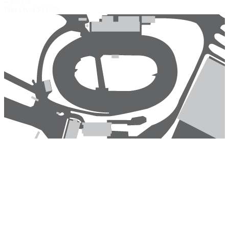
4 curvas
Dirt Oval
$11.95