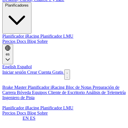
Planificadores
Planificador iRacing
Planificador LMU
Precios
Docs
Blog
Sobre
es
English
Español
Iniciar sesión
Crear Cuenta Gratis
Características
Brake Master
Planificador iRacing
Bloc de Notas
Preparación de
Carrera
Bóveda
Equipos
Cliente de Escritorio
Análisis de Telemetría
Ingeniero de Pista
Planificadores
Planificador iRacing
Planificador LMU
Precios
Docs
Blog
Sobre
Language:
EN
ES