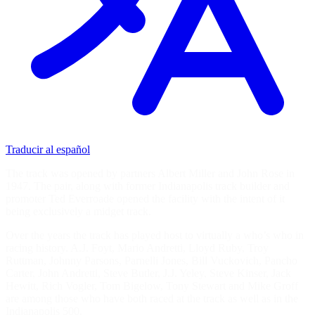
Traducir al español
The track was opened by partners Albert Miller and John Rose in
1947. The pair, along with former Indianapolis track builder and
promoter Ted Everroade opened the facility with the intent of it
being exclusively a midget track.
Over the years the track has played host to virtually a who’s who in
racing history. A.J. Foyt, Mario Andretti, Lloyd Ruby, Troy
Ruttman, Johnny Parsons, Parnelli Jones, Bill Vuckovich, Pancho
Carter, John Andretti, Steve Butler, J.J. Yeley, Steve Kinser, Jack
Hewitt, Rich Vogler, Tom Bigelow, Tony Stewart and Mike Groff
are among those who have both raced at the track as well as in the
Indianapolis 500.