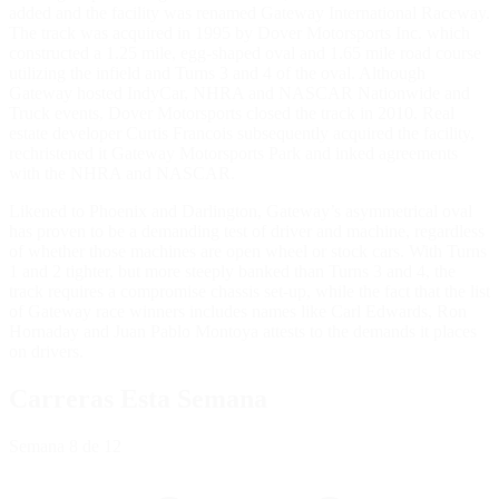
added and the facility was renamed Gateway International Raceway.
The track was acquired in 1995 by Dover Motorsports Inc. which
constructed a 1.25 mile, egg-shaped oval and 1.65 mile road course
utilizing the infield and Turns 3 and 4 of the oval. Although
Gateway hosted IndyCar, NHRA and NASCAR Nationwide and
Truck events, Dover Motorsports closed the track in 2010. Real
estate developer Curtis Francois subsequently acquired the facility,
rechristened it Gateway Motorsports Park and inked agreements
with the NHRA and NASCAR.
Likened to Phoenix and Darlington, Gateway’s asymmetrical oval
has proven to be a demanding test of driver and machine, regardless
of whether those machines are open wheel or stock cars. With Turns
1 and 2 tighter, but more steeply banked than Turns 3 and 4, the
track requires a compromise chassis set-up, while the fact that the list
of Gateway race winners includes names like Carl Edwards, Ron
Hornaday and Juan Pablo Montoya attests to the demands it places
on drivers.
Carreras Esta Semana
Semana
8
de 12