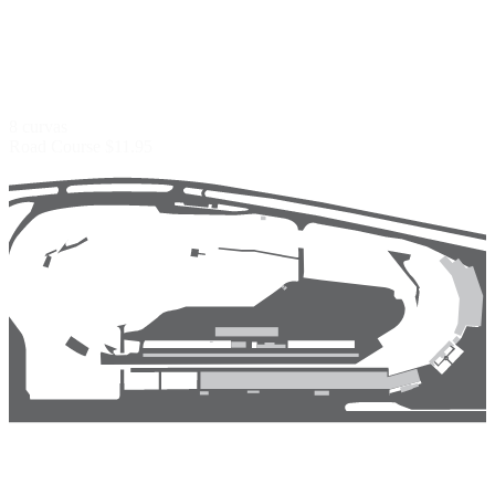
8 curvas
Road Course
$11.95