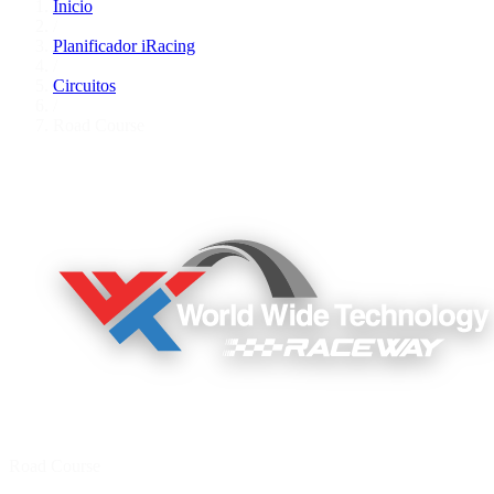
Inicio
/
Planificador iRacing
/
Circuitos
/
Road Course
Road Course