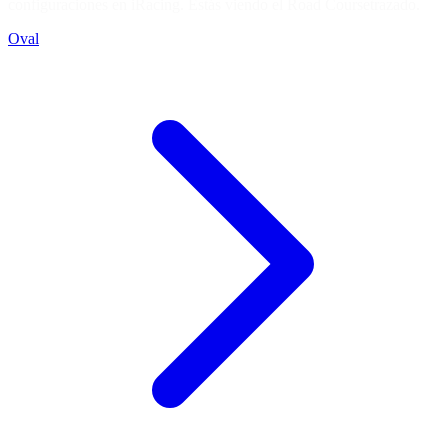
configuraciones en iRacing. Estás viendo el
Road Course
trazado.
Oval