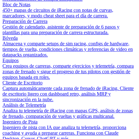
Bloc de Notas
450+ mapas de circuitos de iRacing con notas de curvas,
marcadores, y modo cheat sheet para el día de carrera.
Preparación de Carrera
Gestión de calendario, asistente de preparación de 6 pasos y
plantillas para una preparación de carrera estructurada.
Bóveda
Almacena y comparte setups de sim racing, configs de hardware,
tiempos de vuelta, condiciones climáticas y referencias de video en
datapacks organizados.
Equipos
Crea equipos de carreras, comparte ejercicios y telemetría, compara
zonas de frenado y sigue el progreso de tus pilotos con gestión de
equipos basada en roles.
Cliente de Escritorio
Captura automáticamente cada zona de frenado de iRacing. Cliente
de escritorio ligero con dashboard retro, análisis MRP y
sincronización en la nube.
Análisis de Telemetría
Analiza tu telemetría de iRacing con mapas GPS, análisis de zonas
de frenado, comparación de vueltas y gráficas multicanal.
Ingeniero de Pista
Ingeniero de pista con IA que analiza tu telemetría, proporciona
coaching y ayuda a preparar carreras. Funciona con Claude
Desktop, Cursor, ChatGPT y más.