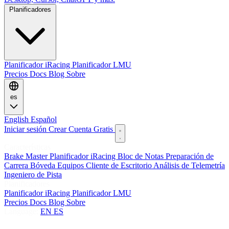
Planificadores
Planificador iRacing
Planificador LMU
Precios
Docs
Blog
Sobre
es
English
Español
Iniciar sesión
Crear Cuenta Gratis
Características
Brake Master
Planificador iRacing
Bloc de Notas
Preparación de
Carrera
Bóveda
Equipos
Cliente de Escritorio
Análisis de Telemetría
Ingeniero de Pista
Planificadores
Planificador iRacing
Planificador LMU
Precios
Docs
Blog
Sobre
Language:
EN
ES