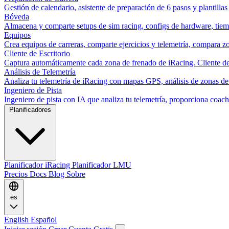
Gestión de calendario, asistente de preparación de 6 pasos y plantillas
Bóveda
Almacena y comparte setups de sim racing, configs de hardware, tiemp
Equipos
Crea equipos de carreras, comparte ejercicios y telemetría, compara zo
Cliente de Escritorio
Captura automáticamente cada zona de frenado de iRacing. Cliente de 
Análisis de Telemetría
Analiza tu telemetría de iRacing con mapas GPS, análisis de zonas de
Ingeniero de Pista
Ingeniero de pista con IA que analiza tu telemetría, proporciona co
Planificadores
Planificador iRacing
Planificador LMU
Precios
Docs
Blog
Sobre
es
English
Español