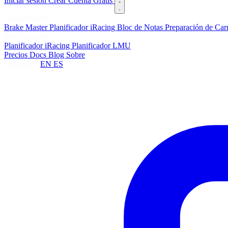
Iniciar sesión
Crear Cuenta Gratis
Características
Brake Master
Planificador iRacing
Bloc de Notas
Preparación de Car
Planificadores
Planificador iRacing
Planificador LMU
Precios
Docs
Blog
Sobre
Language:
EN
ES