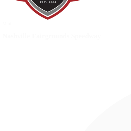
Mini
Nashville Fairgrounds Speedway