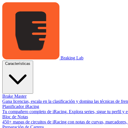
Braking Lab
Características
Brake Master
Gana licencias, escala en la clasificación y domina las técnicas de fr
Planificador iRacing
Tu compañero completo de iRacing. Explora series, sigue tu perfil y es
Bloc de Notas
450+ mapas de circuitos de iRacing con notas de curvas, marcadores, y
Preparación de Carrera