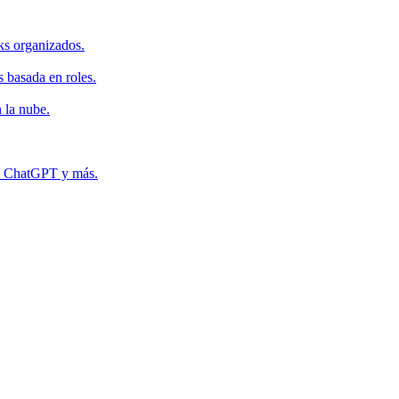
ks organizados.
s basada en roles.
 la nube.
r, ChatGPT y más.