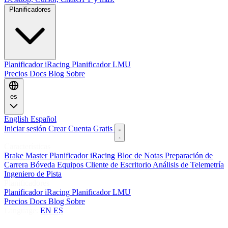
Planificadores
Planificador iRacing
Planificador LMU
Precios
Docs
Blog
Sobre
es
English
Español
Iniciar sesión
Crear Cuenta Gratis
Características
Brake Master
Planificador iRacing
Bloc de Notas
Preparación de
Carrera
Bóveda
Equipos
Cliente de Escritorio
Análisis de Telemetría
Ingeniero de Pista
Planificadores
Planificador iRacing
Planificador LMU
Precios
Docs
Blog
Sobre
Language:
EN
ES