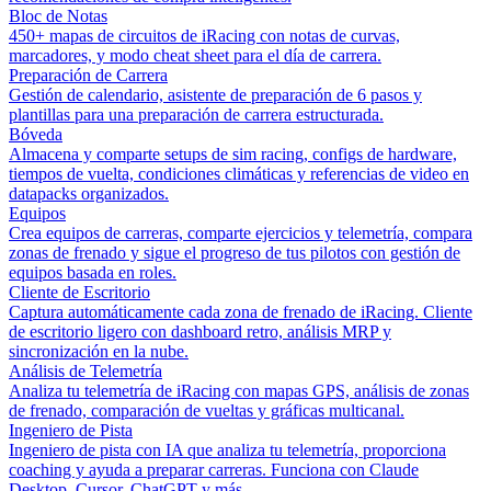
Bloc de Notas
450+ mapas de circuitos de iRacing con notas de curvas,
marcadores, y modo cheat sheet para el día de carrera.
Preparación de Carrera
Gestión de calendario, asistente de preparación de 6 pasos y
plantillas para una preparación de carrera estructurada.
Bóveda
Almacena y comparte setups de sim racing, configs de hardware,
tiempos de vuelta, condiciones climáticas y referencias de video en
datapacks organizados.
Equipos
Crea equipos de carreras, comparte ejercicios y telemetría, compara
zonas de frenado y sigue el progreso de tus pilotos con gestión de
equipos basada en roles.
Cliente de Escritorio
Captura automáticamente cada zona de frenado de iRacing. Cliente
de escritorio ligero con dashboard retro, análisis MRP y
sincronización en la nube.
Análisis de Telemetría
Analiza tu telemetría de iRacing con mapas GPS, análisis de zonas
de frenado, comparación de vueltas y gráficas multicanal.
Ingeniero de Pista
Ingeniero de pista con IA que analiza tu telemetría, proporciona
coaching y ayuda a preparar carreras. Funciona con Claude
Desktop, Cursor, ChatGPT y más.