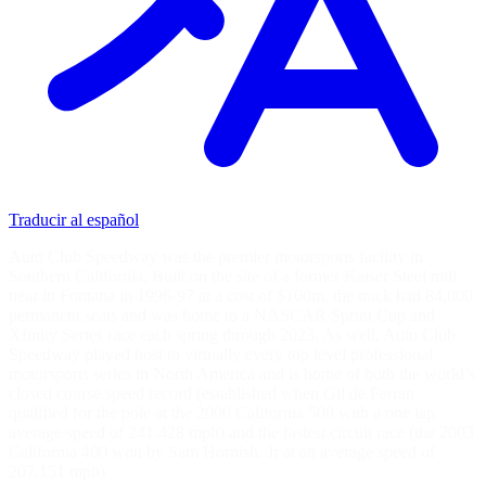
Traducir al español
Auto Club Speedway was the premier motorsports facility in
Southern California. Built on the site of a former Kaiser Steel mill
near in Fontana in 1996-97 at a cost of $100m, the track had 84,000
permanent seats and was home to a NASCAR Sprint Cup and
Xfinity Series race each spring through 2023. As well, Auto Club
Speedway played host to virtually every top level professional
motorsports series in North America and is home of both the world’s
closed course speed record (established when Gil de Ferran
qualified for the pole at the 2000 California 500 with a one lap
average speed of 241.428 mph) and the fastest circuit race (the 2003
California 400 won by Sam Hornish, Jr at an average speed of
207.151 mph)