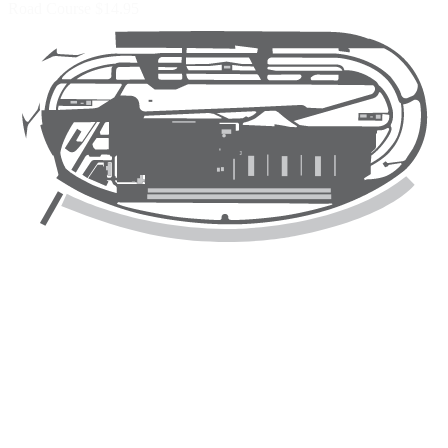
Road Course
$14.95