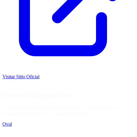
Visitar Sitio Oficial
USA
Otras Configuraciones
Auto Club Speedway está disponible en 4 configuraciones en
iRacing. Estás viendo el
Competition
trazado.
Oval