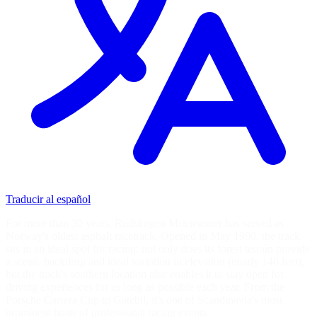
Traducir al español
For more than 30 years, Rudskogen Motorsenter has served as
Norway's oldest asphalt racetrack. Opened in May 1990, the track
sits in an ideal spot for racing: not only does its forest terrain provide
a scenic backdrop and ideal variation in elevation (nearly 140 feet),
but the track's southern location also enables it to stay open for
driving experiences for as long as possible each year. From the
Porsche Carrera Cup to Gatebil, it's one of Scandinavia's most
prominent hosts of professional racing events.