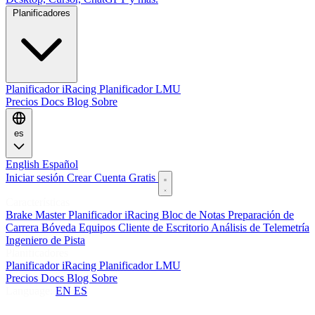
Planificadores
Planificador iRacing
Planificador LMU
Precios
Docs
Blog
Sobre
es
English
Español
Iniciar sesión
Crear Cuenta Gratis
Características
Brake Master
Planificador iRacing
Bloc de Notas
Preparación de
Carrera
Bóveda
Equipos
Cliente de Escritorio
Análisis de Telemetría
Ingeniero de Pista
Planificadores
Planificador iRacing
Planificador LMU
Precios
Docs
Blog
Sobre
Language:
EN
ES