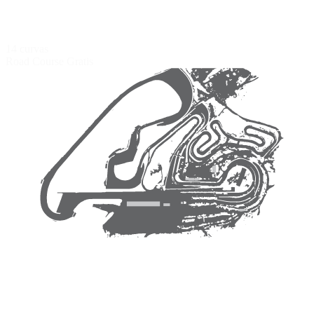
14 curvas
Road Course
Gratis