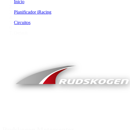
Inicio
/
Planificador iRacing
/
Circuitos
/
Default
Rudskogen Motorsenter