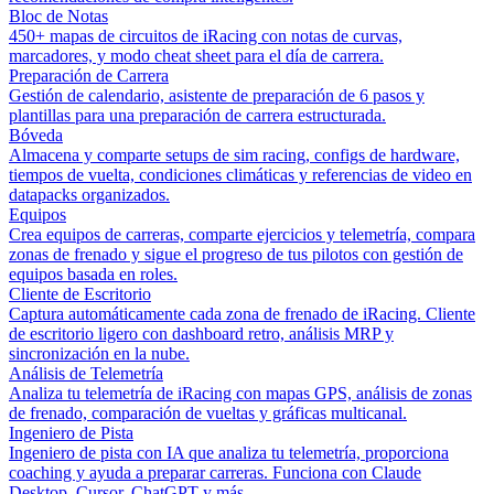
Bloc de Notas
450+ mapas de circuitos de iRacing con notas de curvas,
marcadores, y modo cheat sheet para el día de carrera.
Preparación de Carrera
Gestión de calendario, asistente de preparación de 6 pasos y
plantillas para una preparación de carrera estructurada.
Bóveda
Almacena y comparte setups de sim racing, configs de hardware,
tiempos de vuelta, condiciones climáticas y referencias de video en
datapacks organizados.
Equipos
Crea equipos de carreras, comparte ejercicios y telemetría, compara
zonas de frenado y sigue el progreso de tus pilotos con gestión de
equipos basada en roles.
Cliente de Escritorio
Captura automáticamente cada zona de frenado de iRacing. Cliente
de escritorio ligero con dashboard retro, análisis MRP y
sincronización en la nube.
Análisis de Telemetría
Analiza tu telemetría de iRacing con mapas GPS, análisis de zonas
de frenado, comparación de vueltas y gráficas multicanal.
Ingeniero de Pista
Ingeniero de pista con IA que analiza tu telemetría, proporciona
coaching y ayuda a preparar carreras. Funciona con Claude
Desktop, Cursor, ChatGPT y más.