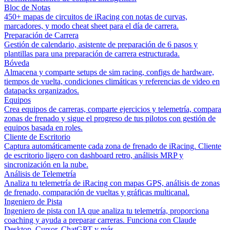
Bloc de Notas
450+ mapas de circuitos de iRacing con notas de curvas,
marcadores, y modo cheat sheet para el día de carrera.
Preparación de Carrera
Gestión de calendario, asistente de preparación de 6 pasos y
plantillas para una preparación de carrera estructurada.
Bóveda
Almacena y comparte setups de sim racing, configs de hardware,
tiempos de vuelta, condiciones climáticas y referencias de video en
datapacks organizados.
Equipos
Crea equipos de carreras, comparte ejercicios y telemetría, compara
zonas de frenado y sigue el progreso de tus pilotos con gestión de
equipos basada en roles.
Cliente de Escritorio
Captura automáticamente cada zona de frenado de iRacing. Cliente
de escritorio ligero con dashboard retro, análisis MRP y
sincronización en la nube.
Análisis de Telemetría
Analiza tu telemetría de iRacing con mapas GPS, análisis de zonas
de frenado, comparación de vueltas y gráficas multicanal.
Ingeniero de Pista
Ingeniero de pista con IA que analiza tu telemetría, proporciona
coaching y ayuda a preparar carreras. Funciona con Claude
Desktop, Cursor, ChatGPT y más.