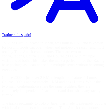
Traducir al español
Tsukuba Circuit, located in Japan, was built in 1970 and is known
for hosting sports car, open wheel and motorcycle races - and most
notably Time Attack competitions. There are two main
configurations, Course 1000 and Course 2000, with multiple
variations of both. This makes the track a perfect fit for the iRacing
base package as it can be used in multiple series without becoming
repetitive.
Course 2000 is just over 2 KM in length and features 14 turns.
Course 1000 is approximately 1 KM and has 11 turns. While the
two main configurations share the same facilities, they are
completely independent of each other and don't share any racing
surface.
The tracks proximity to Tokyo, Japan has made it extremely popular
with local car tuners who compete in Time Attack competitions.