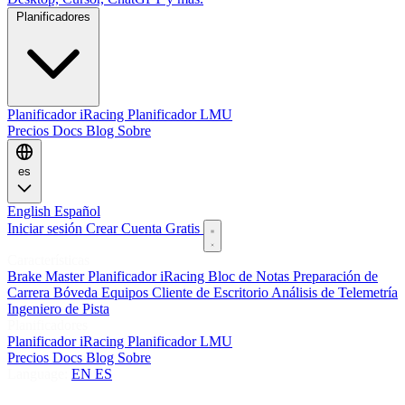
Planificadores
Planificador iRacing
Planificador LMU
Precios
Docs
Blog
Sobre
es
English
Español
Iniciar sesión
Crear Cuenta Gratis
Características
Brake Master
Planificador iRacing
Bloc de Notas
Preparación de
Carrera
Bóveda
Equipos
Cliente de Escritorio
Análisis de Telemetría
Ingeniero de Pista
Planificadores
Planificador iRacing
Planificador LMU
Precios
Docs
Blog
Sobre
Language:
EN
ES