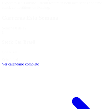
Expect to see Tsukuba Circuit feature in both race series and time
attack competitions on iRacing.
Carreras Esta Semana
Semana
8
de 12
C
Stock Car Brasil
sports_car
Scheduled
Ver calendario completo