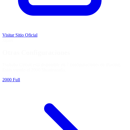
Visitar Sitio Oficial
Japan
Otras Configuraciones
Tsukuba Circuit está disponible en 7 configuraciones en iRacing.
Estás viendo el
2000 Short
trazado.
2000 Full