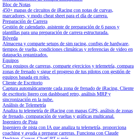
Bloc de Notas
450+ mapas de circuitos de iRacing con notas de curvas,
marcadores, y modo cheat sheet para el día de carrera.
Preparación de Carrera
Gestión de calendario, asistente de preparación de 6 pasos y
plantillas para una preparación de carrera estructurada.
Bóveda
Almacena y comparte setups de sim racing, configs de hardware,
tiempos de vuelta, condiciones climáticas y referencias de video en
datapacks organizados.
Equipos
Crea equipos de carreras, comparte ejercicios y telemetría, compara
zonas de frenado y sigue el progreso de tus pilotos con gestión de
equipos basada en roles.
Cliente de Escritorio
Captura automáticamente cada zona de frenado de iRacing. Cliente
de escritorio ligero con dashboard retro, análisis MRP y
sincronización en la nube.
Análisis de Telemetría
Analiza tu telemetría de iRacing con mapas GPS, análisis de zonas
de frenado, comparación de vueltas y gráficas multicanal.
Ingeniero de Pista
Ingeniero de pista con IA que analiza tu telemetría, proporciona
coaching y ayuda a preparar carreras. Funciona con Claude
Desktop, Cursor, ChatGPT y más.