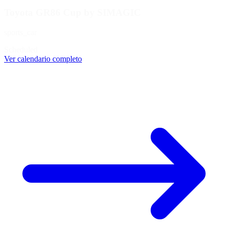
Toyota GR86 Cup by SIMAGIC
sports_car
Scheduled
Ver calendario completo