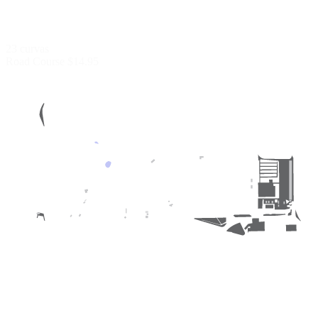
23 curvas
Road Course
$14.95