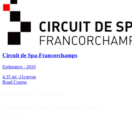
Circuit de Spa-Francorchamps
Endurance - 2010
4.35 mi
·
21curvas
Road Course
Preguntas Frecuentes
¿Cuánto mide Mount Panorama Circuit en
iRacing?