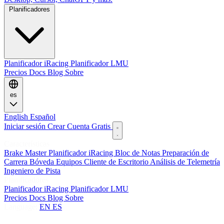
Planificadores
Planificador iRacing
Planificador LMU
Precios
Docs
Blog
Sobre
es
English
Español
Iniciar sesión
Crear Cuenta Gratis
Características
Brake Master
Planificador iRacing
Bloc de Notas
Preparación de
Carrera
Bóveda
Equipos
Cliente de Escritorio
Análisis de Telemetría
Ingeniero de Pista
Planificadores
Planificador iRacing
Planificador LMU
Precios
Docs
Blog
Sobre
Language:
EN
ES