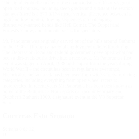
The circuit embodies many of the characteristics of history's great
open road courses, including steep grades and substantial elevation
changes (there is a 570 ft/174 meter vertical difference between its
high and low points), flowing sequences of challenging,
distinctively-named bends like Hell Corner, The Dipper and
Forrest's Elbow, and dramatic vistas for spectators.
Mt. Panorama was originally carved out of the hills around Bathurst
in the 1930s. Through a national employment relief effort during
The Depression, local and federal government developed what had
been a dirt-track/tourist drive into a race track. Mt Panorama's first
event was staged on April, 1938 and – apart from the years during
World War II – the circuit has been in regular use ever since.
Historically, the racetrack has been used for a wide variety of racing
categories, including everything from open-wheel racers to
motorcycles. In recent years Mt Panorama has been best known as
home of the Bathurst 12 Hour sports car race in February and
October's Bathurst 1000, a signature event in the V8 Supercar
Series.
Carreras Esta Semana
Semana
8
de 12
D