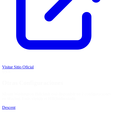
Visitar Sitio Oficial
USA
Otras Configuraciones
Mount Washington Hillclimb está disponible en 2 configuraciones
en iRacing. Estás viendo el
Hillclimb
trazado.
Descent