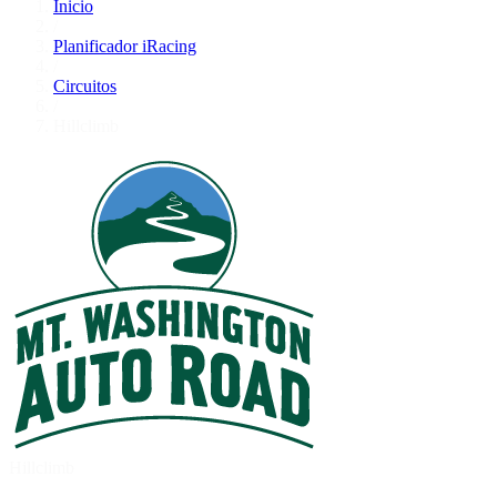
Inicio
/
Planificador iRacing
/
Circuitos
/
Hillclimb
Hillclimb