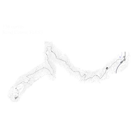
138 curvas
Road Course
$14.95