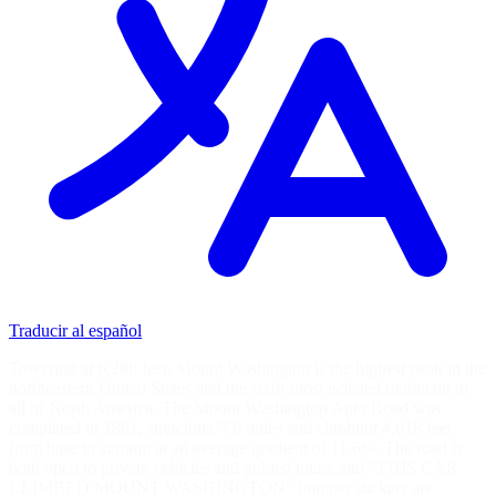
Traducir al español
Towering at 6,288 feet, Mount Washington is the highest peak in the
northeastern United States and the sixth-most isolated mountain in
all of North America. The Mount Washington Auto Road was
completed in 1861, stretching 7.6 miles and climbing 4,618 feet
from base to summit at an average gradient of 11.6%. The road is
both open to private vehicles and guided tours, and "THIS CAR
CLIMBED MOUNT WASHINGTON" bumper stickers are