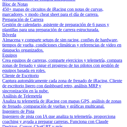
Bloc de Notas
450+ mapas de circuitos de iRacing con notas de curvas,
marcadores, y modo cheat sheet para el día de carrera.
Preparación de Carrera
Gestión de calendario, asistente de preparación de 6 pasos y
plantillas para una preparación de carrera estructurada.
Bóveda
Almacena y comparte setups de sim racing, configs de hardware,
tiempos de vuelta, condiciones climáticas y referencias de video en
datapacks organizados.
Equipos
Crea equipos de carreras, comparte ejercicios y telemetría, compara
zonas de frenado y sigue el progreso de tus pilotos con gestión de
equipos basada en roles.
Cliente de Escritorio
Captura automáticamente cada zona de frenado de iRacing. Cliente
de escritorio ligero con dashboard retro, análisis MRP y
sincronización en la nube.
Análisis de Telemetría
Analiza tu telemetría de iRacing con mapas GPS, análisis de zonas
de frenado, comparación de vueltas y gráficas multicanal.
Ingeniero de Pista
Ingeniero de pista con IA que analiza tu telemetría, proporciona
coaching y ayuda a preparar carreras. Funciona con Claude
Desktop, Cursor, ChatGPT y más.