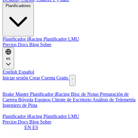
Planificadores
Planificador iRacing
Planificador LMU
Precios
Docs
Blog
Sobre
es
English
Español
Iniciar sesión
Crear Cuenta Gratis
Características
Brake Master
Planificador iRacing
Bloc de Notas
Preparación de
Carrera
Bóveda
Equipos
Cliente de Escritorio
Análisis de Telemetría
Ingeniero de Pista
Planificadores
Planificador iRacing
Planificador LMU
Precios
Docs
Blog
Sobre
Language:
EN
ES