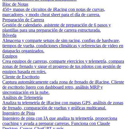
Bloc de Notas
450+ mapas de circuitos de iRacing con notas de curvas,
marcadores, y modo cheat sheet para el día de carrera.
Preparación de Carrera
Gestión de calendario, asistente de preparación de 6 pasos y
plantillas para una preparación de carrera estructurada.
Bóveda
Almacena y comparte setups de sim racing, configs de hardware,
tiempos de vuelta, condiciones climáticas y referencias de video en
datapacks organizados.
Equipos
Crea equipos de carreras, comparte ejercicios y telemetría, compara
zonas de frenado y sigue el progreso de tus pilotos con gestión de
equipos basada en roles.
Cliente de Escritorio
Captura automáticamente cada zona de frenado de iRacing. Cliente
de escritorio ligero con dashboard retro, análisis MRP y
sincronización en la nube.
Análisis de Telemetría
Analiza tu telemetría de iRacing con mapas GPS, análisis de zonas
de frenado, comparación de vueltas y gráficas multicanal.
Ingeniero de Pista
Ingeniero de pista con IA que analiza tu telemetría, proporciona
coaching y ayuda a preparar carreras. Funciona con Claude
Desktop, Cursor, ChatGPT y más.