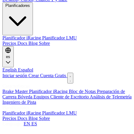
Planificadores
Planificador iRacing
Planificador LMU
Precios
Docs
Blog
Sobre
es
English
Español
Iniciar sesión
Crear Cuenta Gratis
Características
Brake Master
Planificador iRacing
Bloc de Notas
Preparación de
Carrera
Bóveda
Equipos
Cliente de Escritorio
Análisis de Telemetría
Ingeniero de Pista
Planificadores
Planificador iRacing
Planificador LMU
Precios
Docs
Blog
Sobre
Language:
EN
ES