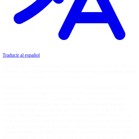
Traducir al español
Everything is bigger in Texas - and that includes race tracks. The
1.5-mile oval of Texas Motor Speedway is home to everything from
NASCAR's top three classes to Legends Cars.
Located on the north side of Fort Worth, the construction of Texas
Motor Speedway began in spring of 1995 and required the
movement of more than four million cubic yards of earth before it
was completed the following year. The oval originally featured
unique dual-angle banking and its first major race, a NASCAR
Xfinity Series event in April 1997, was won by Mark Martin. Jeff
Burton captured the first NASCAR Cup Series race the following
day in front of a sell-out crowd of over 200,000. Two months later,
Kenny Irwin won the first NASCAR Craftsman Truck Series race
held at TMS. The track has been good to Dale Earnhardt, Jr.; he