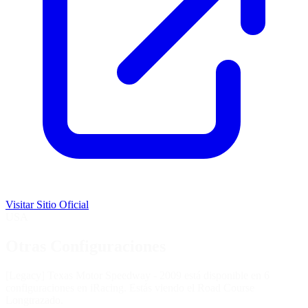
Visitar Sitio Oficial
USA
Otras Configuraciones
[Legacy] Texas Motor Speedway - 2009 está disponible en 6
configuraciones en iRacing. Estás viendo el
Road Course
Long
trazado.