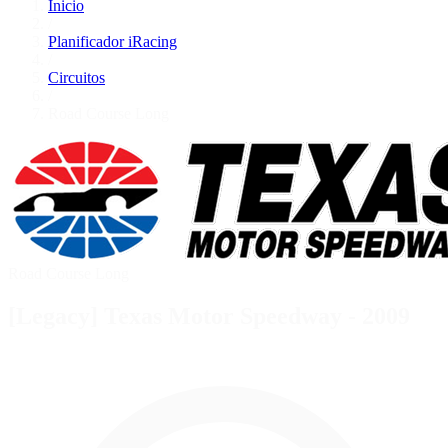
Inicio
/
Planificador iRacing
/
Circuitos
/
Road Course Long
Road Course Long
[Legacy] Texas Motor Speedway - 2009