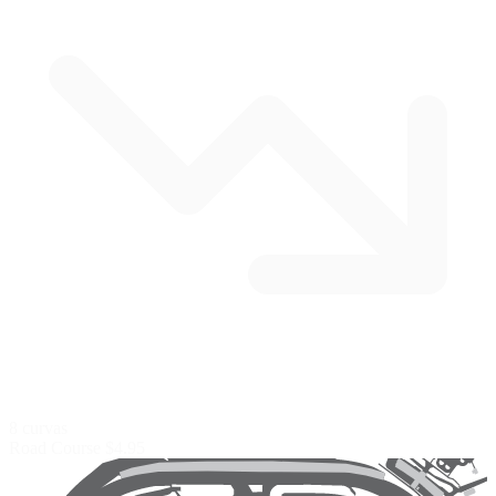
8 curvas
Road Course
$4.95