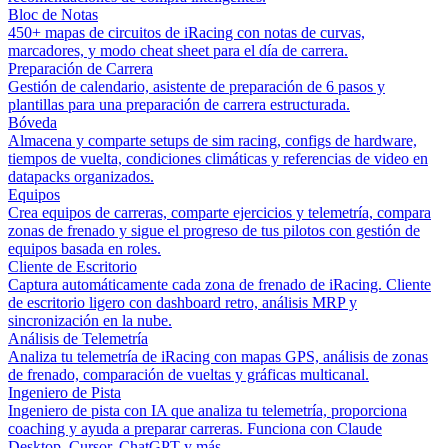
Bloc de Notas
450+ mapas de circuitos de iRacing con notas de curvas,
marcadores, y modo cheat sheet para el día de carrera.
Preparación de Carrera
Gestión de calendario, asistente de preparación de 6 pasos y
plantillas para una preparación de carrera estructurada.
Bóveda
Almacena y comparte setups de sim racing, configs de hardware,
tiempos de vuelta, condiciones climáticas y referencias de video en
datapacks organizados.
Equipos
Crea equipos de carreras, comparte ejercicios y telemetría, compara
zonas de frenado y sigue el progreso de tus pilotos con gestión de
equipos basada en roles.
Cliente de Escritorio
Captura automáticamente cada zona de frenado de iRacing. Cliente
de escritorio ligero con dashboard retro, análisis MRP y
sincronización en la nube.
Análisis de Telemetría
Analiza tu telemetría de iRacing con mapas GPS, análisis de zonas
de frenado, comparación de vueltas y gráficas multicanal.
Ingeniero de Pista
Ingeniero de pista con IA que analiza tu telemetría, proporciona
coaching y ayuda a preparar carreras. Funciona con Claude
Desktop, Cursor, ChatGPT y más.