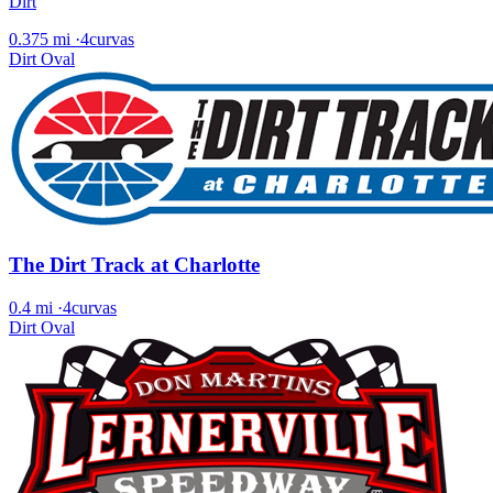
Dirt
0.375 mi
·
4curvas
Dirt Oval
The Dirt Track at Charlotte
0.4 mi
·
4curvas
Dirt Oval