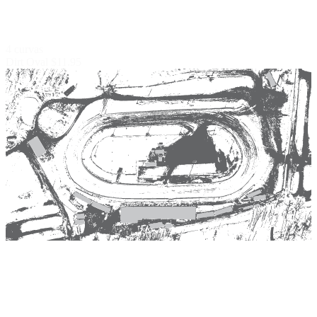
4 curvas
Dirt Oval
$11.95