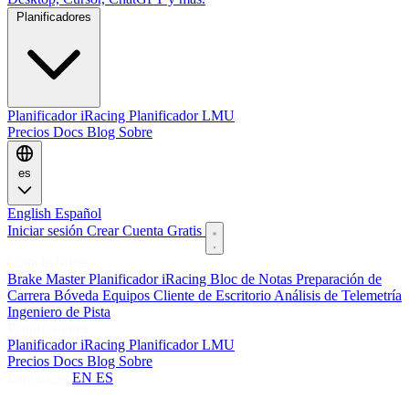
Planificadores
Planificador iRacing
Planificador LMU
Precios
Docs
Blog
Sobre
es
English
Español
Iniciar sesión
Crear Cuenta Gratis
Características
Brake Master
Planificador iRacing
Bloc de Notas
Preparación de
Carrera
Bóveda
Equipos
Cliente de Escritorio
Análisis de Telemetría
Ingeniero de Pista
Planificadores
Planificador iRacing
Planificador LMU
Precios
Docs
Blog
Sobre
Language:
EN
ES