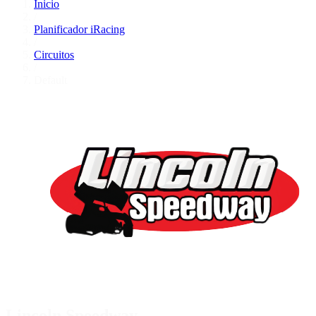
Inicio
/
Planificador iRacing
/
Circuitos
/
Default
Lincoln Speedway