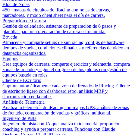
Bloc de Notas
450+ mapas de circuitos de iRacing con notas de curvas,
marcadores, y modo cheat sheet para el día de carrera.
Preparación de Carrera
Gestión de calendario, asistente de preparación de 6 pasos y
plantillas para una preparación de carrera estructurada.
Bóveda
Almacena y comparte setups de sim racing, configs de hardware,
tiempos de vuelta, condiciones climáticas y referencias de video en
datapacks organizados.
Equipos
Crea equipos de carreras, comparte ejercicios y telemetría, compara
zonas de frenado y sigue el progreso de tus pilotos con gestión de
equipos basada en roles.
Cliente de Escritorio
Captura automáticamente cada zona de frenado de iRacing. Cliente
de escritorio ligero con dashboard retro, análisis MRP y
sincronización en la nube.
Análisis de Telemetría
Analiza tu telemetría de iRacing con mapas GPS, análisis de zonas
de frenado, comparación de vueltas y gráficas multicanal.
Ingeniero de Pista
Ingeniero de pista con IA que analiza tu telemetría, proporciona
coaching y ayuda a preparar carreras. Funciona con Claude
Desktop, Cursor, ChatGPT y más.