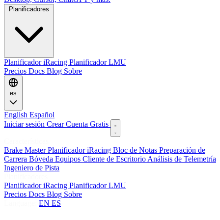
Planificadores
Planificador iRacing
Planificador LMU
Precios
Docs
Blog
Sobre
es
English
Español
Iniciar sesión
Crear Cuenta Gratis
Características
Brake Master
Planificador iRacing
Bloc de Notas
Preparación de
Carrera
Bóveda
Equipos
Cliente de Escritorio
Análisis de Telemetría
Ingeniero de Pista
Planificadores
Planificador iRacing
Planificador LMU
Precios
Docs
Blog
Sobre
Language:
EN
ES