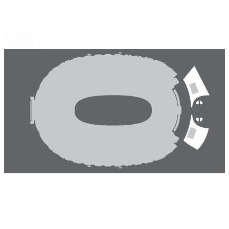
4 curvas
Oval
$14.95