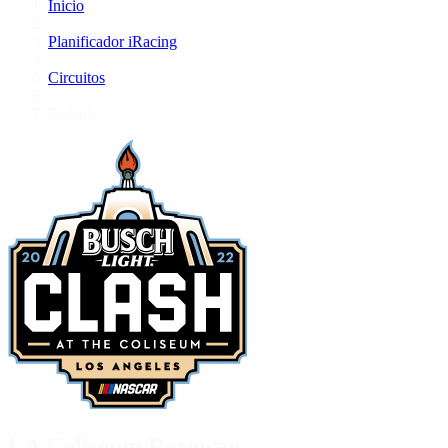
Inicio
/
Planificador iRacing
/
Circuitos
/
Default
LA Coliseum Raceway