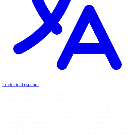
Traducir al español
More than 100 years ago, one of the United States' most iconic
sporting venues was commissioned as a memorial to veterans of
World War I. Since then, the Los Angeles Memorial Coliseum has
hosted just about every event imaginable, from the Summer
Olympics (three times as of 2028, which will become a record for
any facility at that time) to the Super Bowl, and has served as the
home stadium for numerous professional and college sports teams in
football, baseball, soccer, and rugby. The stadium has even hosted