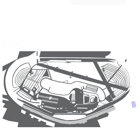
4 curvas
Oval
$14.95