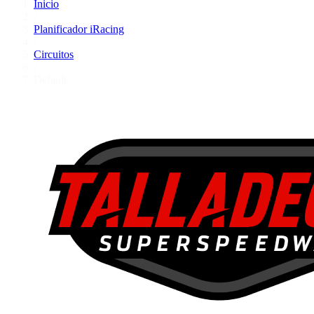
Inicio
/
Planificador iRacing
/
Circuitos
/
Default