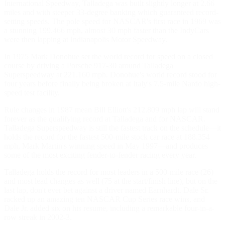
International Speedway, Talladega was built slightly longer at 2.66
miles and with steeper 33-degree banking which guaranteed record-
setting speeds. The pole speed for NASCAR's first race in 1969 was
a stunning 199.466 mph, almost 30 mph faster than the IndyCars
were then lapping at Indianapolis Motor Speedway.
In 1975 Mark Donohue set the world record for speed on a closed
course by driving a Porsche 917-30 around Talladega
Superspeedway at 221.160 mph. Donohue's world record stood for
four years before finally being broken at Italy's 7.5-mile Nardo high-
speed test facility.
Rule changes in 1987 mean Bill Elliott's 212.809 mph lap will stand
forever as the qualifying record at Talladega and for NASCAR.
Talladega Superspeedway is still the fastest track on the schedule—it
holds the record for the fastest 500-mile stock car race at 188.354
mph, Mark Martin's winning speed in May 1997—and produces
some of the most exciting fender-to-fender racing every year.
Talladega holds the record for most leaders in a 500-mile race (26)
and most lead changes as well (75 at the start/finish line), but on the
last lap, don't ever bet against a driver named Earnhardt. Dale Sr.
racked up an amazing ten NASCAR Cup Series race wins, and
Dale Jr. added six on his resume, including a remarkable four-in-a-
row streak in 2002-3.