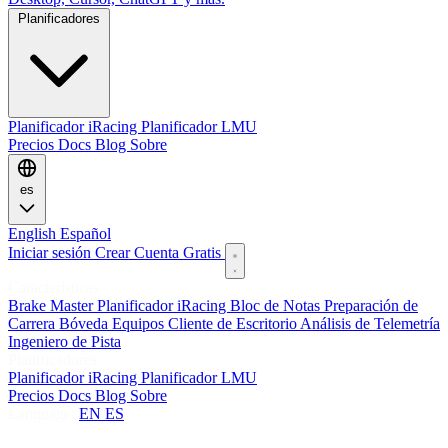
Planificadores
Planificador iRacing
Planificador LMU
Precios
Docs
Blog
Sobre
es
English
Español
Iniciar sesión
Crear Cuenta Gratis
Características
Brake Master
Planificador iRacing
Bloc de Notas
Preparación de
Carrera
Bóveda
Equipos
Cliente de Escritorio
Análisis de Telemetría
Ingeniero de Pista
Planificadores
Planificador iRacing
Planificador LMU
Precios
Docs
Blog
Sobre
Language:
EN
ES