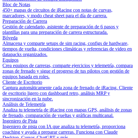
Bloc de Notas
450+ mapas de circuitos de iRacing con notas de curvas,
marcadores, y modo cheat sheet para el día de carrera.
Preparación de Carrera
Gestión de calendario, asistente de preparación de 6 pasos y
plantillas para una preparación de carrera estructurada.
Bóveda
Almacena y comparte setups de sim racing, configs de hardware,
tiempos de vuelta, condiciones climáticas y referencias de video en
datapacks organizados.
Equipos
Crea equipos de carreras, comparte ejercicios y telemetría, compara
zonas de frenado y sigue el progreso de tus pilotos con gestión de
equipos basada en roles.
Cliente de Escritorio
Captura automáticamente cada zona de frenado de iRacing. Cliente
de escritorio ligero con dashboard retro, análisis MRP y
sincronización en la nube.
Análisis de Telemetría
Analiza tu telemetría de iRacing con mapas GPS, análisis de zonas
de frenado, comparación de vueltas y gráficas multicanal.
Ingeniero de Pista
Ingeniero de pista con IA que analiza tu telemetría, proporciona
coaching y ayuda a preparar carreras. Funciona con Claude
Desktop, Cursor, ChatGPT y más.