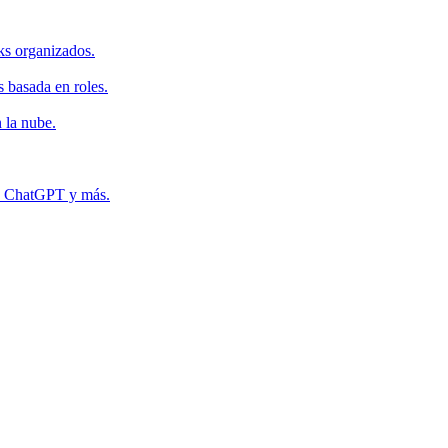
ks organizados.
s basada en roles.
 la nube.
r, ChatGPT y más.