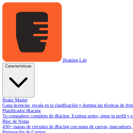
Braking Lab
Características
Brake Master
Gana licencias, escala en la clasificación y domina las técnicas de fr
Planificador iRacing
Tu compañero completo de iRacing. Explora series, sigue tu perfil y es
Bloc de Notas
450+ mapas de circuitos de iRacing con notas de curvas, marcadores, y
Preparación de Carrera