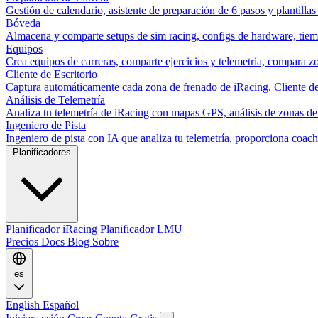
Gestión de calendario, asistente de preparación de 6 pasos y plantillas
Bóveda
Almacena y comparte setups de sim racing, configs de hardware, tiemp
Equipos
Crea equipos de carreras, comparte ejercicios y telemetría, compara zo
Cliente de Escritorio
Captura automáticamente cada zona de frenado de iRacing. Cliente de 
Análisis de Telemetría
Analiza tu telemetría de iRacing con mapas GPS, análisis de zonas de
Ingeniero de Pista
Ingeniero de pista con IA que analiza tu telemetría, proporciona co
Planificadores
Planificador iRacing
Planificador LMU
Precios
Docs
Blog
Sobre
es
English
Español