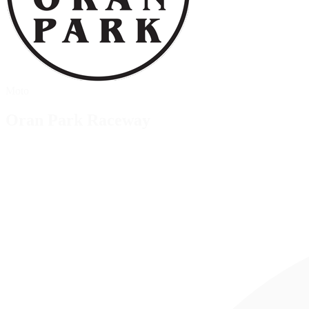
Moto
Oran Park Raceway