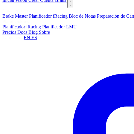
Iniciar sesión
Crear Cuenta Gratis
Características
Brake Master
Planificador iRacing
Bloc de Notas
Preparación de Car
Planificadores
Planificador iRacing
Planificador LMU
Precios
Docs
Blog
Sobre
Language:
EN
ES