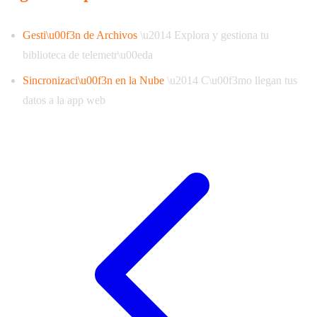
Gesti\u00f3n de Archivos
\u2014 Explora y gestiona tu
biblioteca de telemetr\u00eda
Sincronizaci\u00f3n en la Nube
\u2014 C\u00f3mo llegan tus
datos a la app web