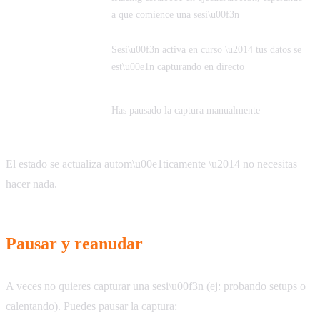
iRacing
a que comience una sesi\u00f3n
Capturando
Sesi\u00f3n activa en curso \u2014 tus datos se
Telemetr\u00eda
est\u00e1n capturando en directo
Captura
Has pausado la captura manualmente
Pausada
El estado se actualiza autom\u00e1ticamente \u2014 no necesitas
hacer nada.
Pausar y reanudar
A veces no quieres capturar una sesi\u00f3n (ej: probando setups o
calentando). Puedes pausar la captura: