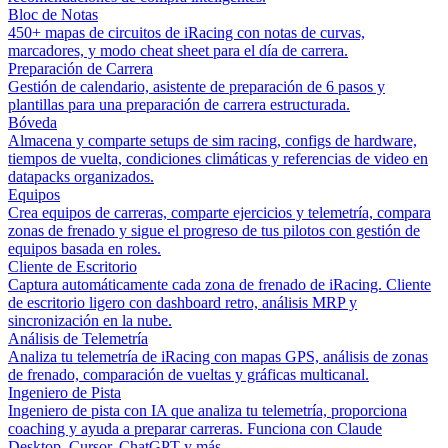
Bloc de Notas
450+ mapas de circuitos de iRacing con notas de curvas,
marcadores, y modo cheat sheet para el día de carrera.
Preparación de Carrera
Gestión de calendario, asistente de preparación de 6 pasos y
plantillas para una preparación de carrera estructurada.
Bóveda
Almacena y comparte setups de sim racing, configs de hardware,
tiempos de vuelta, condiciones climáticas y referencias de video en
datapacks organizados.
Equipos
Crea equipos de carreras, comparte ejercicios y telemetría, compara
zonas de frenado y sigue el progreso de tus pilotos con gestión de
equipos basada en roles.
Cliente de Escritorio
Captura automáticamente cada zona de frenado de iRacing. Cliente
de escritorio ligero con dashboard retro, análisis MRP y
sincronización en la nube.
Análisis de Telemetría
Analiza tu telemetría de iRacing con mapas GPS, análisis de zonas
de frenado, comparación de vueltas y gráficas multicanal.
Ingeniero de Pista
Ingeniero de pista con IA que analiza tu telemetría, proporciona
coaching y ayuda a preparar carreras. Funciona con Claude
Desktop, Cursor, ChatGPT y más.