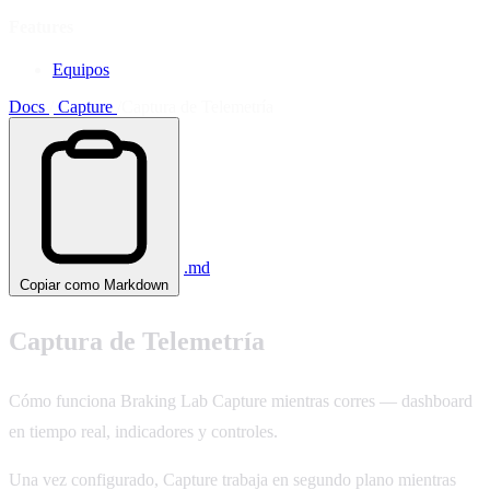
Features
Equipos
Docs
/
Capture
/
Captura de Telemetría
.md
Copiar como Markdown
Captura de Telemetría
Cómo funciona Braking Lab Capture mientras corres — dashboard
en tiempo real, indicadores y controles.
Una vez configurado, Capture trabaja en segundo plano mientras