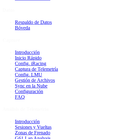
Datos
Respaldo de Datos
Bóveda
Capture
Introducción
Inicio Rápido
Config. iRacing
Captura de Telemetría
Config. LMU
Gestión de Archivos
Sync en la Nube
Configuración
FAQ
Análisis de Telemetría
Introducción
Sesiones y Vueltas
Zonas de Frenado
G61 Lap Analysis