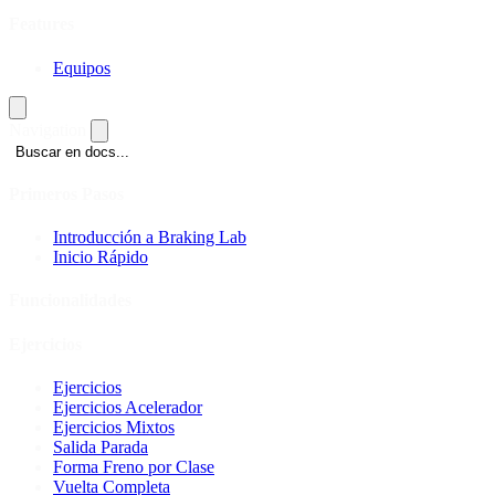
Features
Equipos
Navigation
Buscar en docs...
Primeros Pasos
Introducción a Braking Lab
Inicio Rápido
Funcionalidades
Ejercicios
Ejercicios
Ejercicios Acelerador
Ejercicios Mixtos
Salida Parada
Forma Freno por Clase
Vuelta Completa