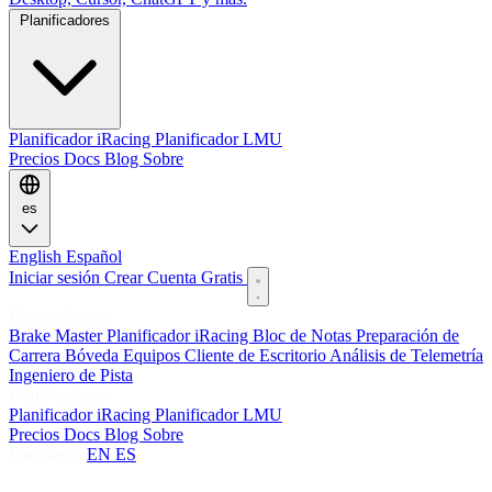
Planificadores
Planificador iRacing
Planificador LMU
Precios
Docs
Blog
Sobre
es
English
Español
Iniciar sesión
Crear Cuenta Gratis
Características
Brake Master
Planificador iRacing
Bloc de Notas
Preparación de
Carrera
Bóveda
Equipos
Cliente de Escritorio
Análisis de Telemetría
Ingeniero de Pista
Planificadores
Planificador iRacing
Planificador LMU
Precios
Docs
Blog
Sobre
Language:
EN
ES