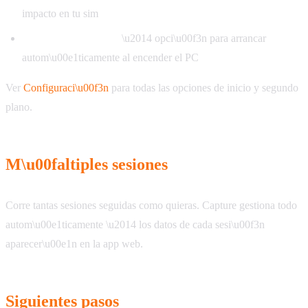
impacto en tu sim
Iniciar con Windows
\u2014 opci\u00f3n para arrancar
autom\u00e1ticamente al encender el PC
Ver
Configuraci\u00f3n
para todas las opciones de inicio y segundo
plano.
M\u00faltiples sesiones
Corre tantas sesiones seguidas como quieras. Capture gestiona todo
autom\u00e1ticamente \u2014 los datos de cada sesi\u00f3n
aparecer\u00e1n en la app web.
Siguientes pasos