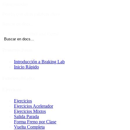
Sin resultados
Prueba con otras palabras clave
Buscar en docs...
Navegar
Abrir
Cerrar
↑↓
↵
esc
Buscar en docs...
Primeros Pasos
Introducción a Braking Lab
Inicio Rápido
Funcionalidades
Ejercicios
Ejercicios
Ejercicios Acelerador
Ejercicios Mixtos
Salida Parada
Forma Freno por Clase
Vuelta Completa