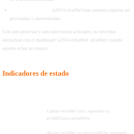
Archivos pendientes
\u2014 cu\u00e1ntas sesiones esperan ser
procesadas o sincronizadas
Con auto-procesar y auto-sincronizar activados, no necesitas
interactuar con el dashboard \u2014 est\u00e1 ah\u00ed cuando
quieras echar un vistazo.
Indicadores de estado
Estado
Qu\u00e9 significa
Esperando a
Capture est\u00e1 listo, esperando tu
iRacing
pr\u00f3xima sesi\u00f3n
Conectado a
iRacing est\u00e1 en ejecuci\u00f3n, esperando