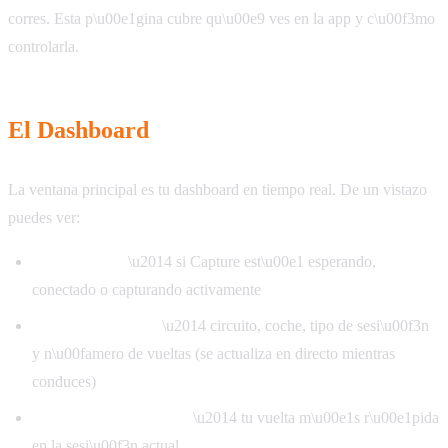
corres. Esta p\u00e1gina cubre qu\u00e9 ves en la app y c\u00f3mo
controlarla.
El Dashboard
La ventana principal es tu dashboard en tiempo real. De un vistazo
puedes ver:
Estado actual
\u2014 si Capture est\u00e1 esperando,
conectado o capturando activamente
Info de sesi\u00f3n
\u2014 circuito, coche, tipo de sesi\u00f3n
y n\u00famero de vueltas (se actualiza en directo mientras
conduces)
Mejor tiempo de vuelta
\u2014 tu vuelta m\u00e1s r\u00e1pida
en la sesi\u00f3n actual