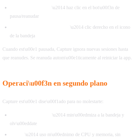
Desde el dashboard
\u2014 haz clic en el bot\u00f3n de
pausa/reanudar
Desde la bandeja del sistema
\u2014 clic derecho en el icono
de la bandeja
Cuando est\u00e1 pausada, Capture ignora nuevas sesiones hasta
que reanudes. Se reanuda autom\u00e1ticamente al reiniciar la app.
Operaci\u00f3n en segundo plano
Capture est\u00e1 dise\u00f1ado para no molestarte:
Bandeja del sistema
\u2014 min\u00edmiza a la bandeja y
olv\u00eddate
Ligero
\u2014 uso m\u00ednimo de CPU y memoria, sin