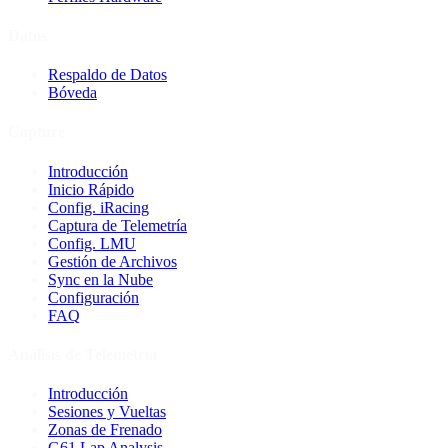
Datos
Respaldo de Datos
Bóveda
Capture
Introducción
Inicio Rápido
Config. iRacing
Captura de Telemetría
Config. LMU
Gestión de Archivos
Sync en la Nube
Configuración
FAQ
Análisis de Telemetría
Introducción
Sesiones y Vueltas
Zonas de Frenado
G61 Lap Analysis