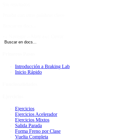
Sin resultados
Prueba con otras palabras clave
Buscar en docs...
Navegar
Abrir
Cerrar
↑↓
↵
esc
Buscar en docs...
Primeros Pasos
Introducción a Braking Lab
Inicio Rápido
Funcionalidades
Ejercicios
Ejercicios
Ejercicios Acelerador
Ejercicios Mixtos
Salida Parada
Forma Freno por Clase
Vuelta Completa