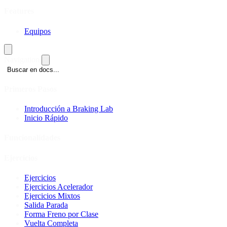
Features
Equipos
Navigation
Buscar en docs...
Primeros Pasos
Introducción a Braking Lab
Inicio Rápido
Funcionalidades
Ejercicios
Ejercicios
Ejercicios Acelerador
Ejercicios Mixtos
Salida Parada
Forma Freno por Clase
Vuelta Completa