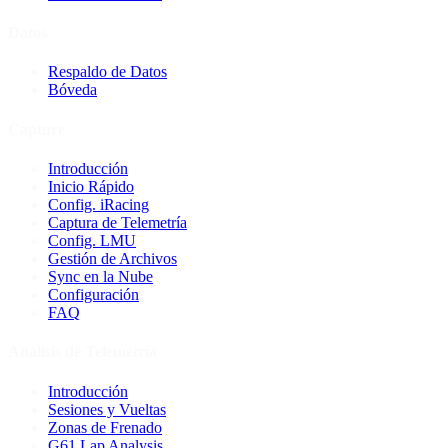
Datos
Respaldo de Datos
Bóveda
Capture
Introducción
Inicio Rápido
Config. iRacing
Captura de Telemetría
Config. LMU
Gestión de Archivos
Sync en la Nube
Configuración
FAQ
Análisis de Telemetría
Introducción
Sesiones y Vueltas
Zonas de Frenado
G61 Lap Analysis