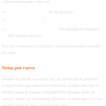
Cada zona detectada se lista con:
Presión máxima de freno
(% del máximo)
Velocidad de entrada
y
velocidad de salida
Puntuación de trail braking
— 70% suavidad de liberación +
30% duración del pico
Haz clic en una zona en la gráfica o la lista para resaltarla en todas
las vistas.
Notas por curva
Después de guardar una vuelta, haz clic en el icono de post-it de
cualquier zona para registrar tus referencias visuales: marcador de
frenado, punto de entrada, velocidad/RPM máximos, punto de
rotación, técnica de trail braking, referencia de acelerador. Un icono
amarillo señala las zonas que ya tienen notas.