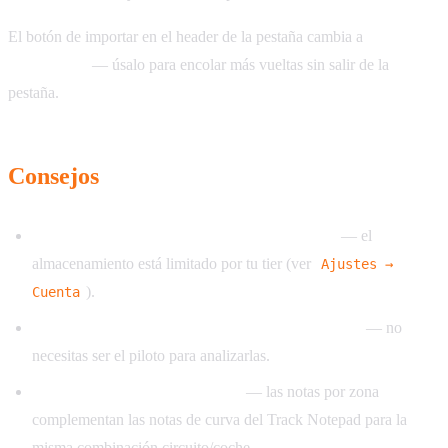
El botón de importar en el header de la pestaña cambia a
Importar
Otra Vuelta
— úsalo para encolar más vueltas sin salir de la
pestaña.
Consejos
Guarda sólo las vueltas que quieras practicar
— el
almacenamiento está limitado por tu tier (ver
Ajustes →
).
Cuenta
Las vueltas públicas de Garage61 también sirven
— no
necesitas ser el piloto para analizarlas.
Combínalo con Track Notepad
— las notas por zona
complementan las notas de curva del Track Notepad para la
misma combinación circuito/coche.