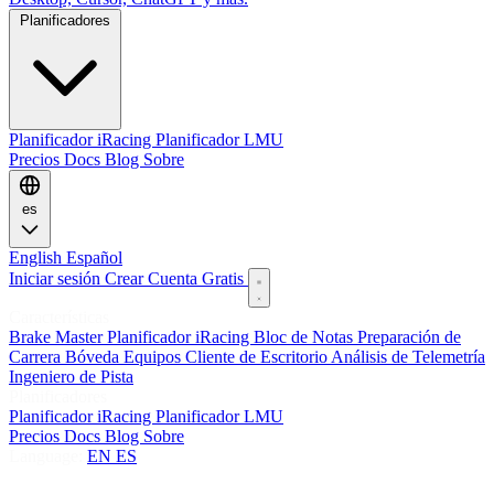
Planificadores
Planificador iRacing
Planificador LMU
Precios
Docs
Blog
Sobre
es
English
Español
Iniciar sesión
Crear Cuenta Gratis
Características
Brake Master
Planificador iRacing
Bloc de Notas
Preparación de
Carrera
Bóveda
Equipos
Cliente de Escritorio
Análisis de Telemetría
Ingeniero de Pista
Planificadores
Planificador iRacing
Planificador LMU
Precios
Docs
Blog
Sobre
Language:
EN
ES