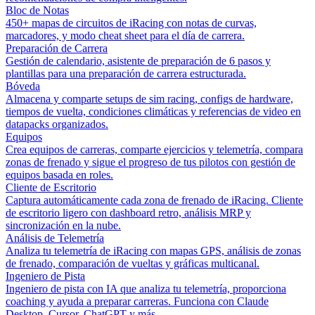
Bloc de Notas
450+ mapas de circuitos de iRacing con notas de curvas,
marcadores, y modo cheat sheet para el día de carrera.
Preparación de Carrera
Gestión de calendario, asistente de preparación de 6 pasos y
plantillas para una preparación de carrera estructurada.
Bóveda
Almacena y comparte setups de sim racing, configs de hardware,
tiempos de vuelta, condiciones climáticas y referencias de video en
datapacks organizados.
Equipos
Crea equipos de carreras, comparte ejercicios y telemetría, compara
zonas de frenado y sigue el progreso de tus pilotos con gestión de
equipos basada en roles.
Cliente de Escritorio
Captura automáticamente cada zona de frenado de iRacing. Cliente
de escritorio ligero con dashboard retro, análisis MRP y
sincronización en la nube.
Análisis de Telemetría
Analiza tu telemetría de iRacing con mapas GPS, análisis de zonas
de frenado, comparación de vueltas y gráficas multicanal.
Ingeniero de Pista
Ingeniero de pista con IA que analiza tu telemetría, proporciona
coaching y ayuda a preparar carreras. Funciona con Claude
Desktop, Cursor, ChatGPT y más.