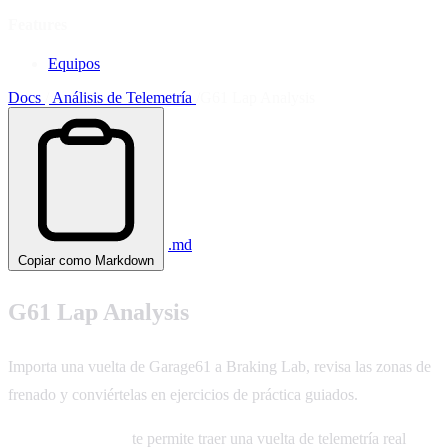
Features
Equipos
Docs
/
Análisis de Telemetría
/
G61 Lap Analysis
.md
Copiar como Markdown
G61 Lap Analysis
Importa una vuelta de Garage61 a Braking Lab, revisa las zonas de
frenado y conviértelas en ejercicios de práctica guiados.
G61 Lap Analysis
te permite traer una vuelta de telemetría real