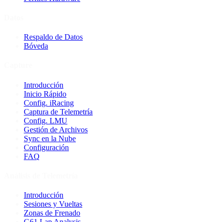
Datos
Respaldo de Datos
Bóveda
Capture
Introducción
Inicio Rápido
Config. iRacing
Captura de Telemetría
Config. LMU
Gestión de Archivos
Sync en la Nube
Configuración
FAQ
Análisis de Telemetría
Introducción
Sesiones y Vueltas
Zonas de Frenado
G61 Lap Analysis