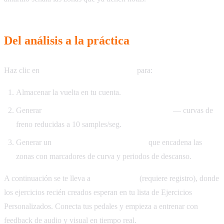
Del análisis a la práctica
Haz clic en
Guardar y Crear Ejercicios
para:
Almacenar la vuelta en tu cuenta.
Generar
un ejercicio por cada zona de frenado
— curvas de
freno reducidas a 10 samples/seg.
Generar un
ejercicio de vuelta completa
que encadena las
zonas con marcadores de curva y periodos de descanso.
A continuación se te lleva a
Free Practice
(requiere registro), donde
los ejercicios recién creados esperan en tu lista de Ejercicios
Personalizados. Conecta tus pedales y empieza a entrenar con
feedback de audio y visual en tiempo real.