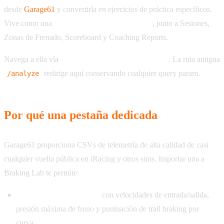
desde
Garage61
y convertirla en ejercicios de práctica específicos.
Vive como una
pestaña dentro de Telemetría
, junto a Sesiones,
Zonas de Frenado, Scoreboard y Coaching Reports.
Navega a ella vía
Telemetría → G61 Lap Analysis
. La ruta antigua
redirige aquí conservando cualquier query param.
/analyze
Por qué una pestaña dedicada
Garage61 proporciona CSVs de telemetría de alta calidad de casi
cualquier vuelta pública en iRacing y otros sims. Importar una a
Braking Lab te permite:
Ver tus zonas de frenado
con velocidades de entrada/salida,
presión máxima de freno y puntuación de trail braking por
curva.