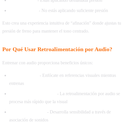
Tono más alto
- Estás aplicando demasiada presión
Tono más bajo
- No estás aplicando suficiente presión
Esto crea una experiencia intuitiva de “afinación” donde ajustas tu
presión de freno para mantener el tono centrado.
Por Qué Usar Retroalimentación por Audio?
Entrenar con audio proporciona beneficios únicos:
Ojos en la pista
- Enfócate en referencias visuales mientras
entrenas
Aprendizaje más rápido
- La retroalimentación por audio se
procesa más rápido que la visual
Memoria muscular
- Desarrolla sensibilidad a través de
asociación de sonidos