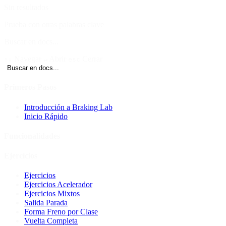
Sin resultados
Prueba con otras palabras clave
Buscar en docs...
Navegar
Abrir
Cerrar
↑↓
↵
esc
Buscar en docs...
Primeros Pasos
Introducción a Braking Lab
Inicio Rápido
Funcionalidades
Ejercicios
Ejercicios
Ejercicios Acelerador
Ejercicios Mixtos
Salida Parada
Forma Freno por Clase
Vuelta Completa