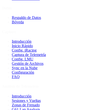
Datos
Respaldo de Datos
Bóveda
Capture
Introducción
Inicio Rápido
Config. iRacing
Captura de Telemetría
Config. LMU
Gestión de Archivos
Sync en la Nube
Configuración
FAQ
Análisis de Telemetría
Introducción
Sesiones y Vueltas
Zonas de Frenado
G61 Lap Analysis