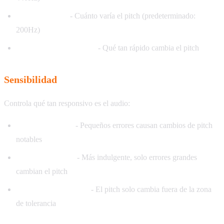
Rango de Pitch
- Cuánto varía el pitch (predeterminado:
200Hz)
Velocidad de Respuesta
- Qué tan rápido cambia el pitch
Sensibilidad
Controla qué tan responsivo es el audio:
Alta Sensibilidad
- Pequeños errores causan cambios de pitch
notables
Baja Sensibilidad
- Más indulgente, solo errores grandes
cambian el pitch
Basado en Tolerancia
- El pitch solo cambia fuera de la zona
de tolerancia