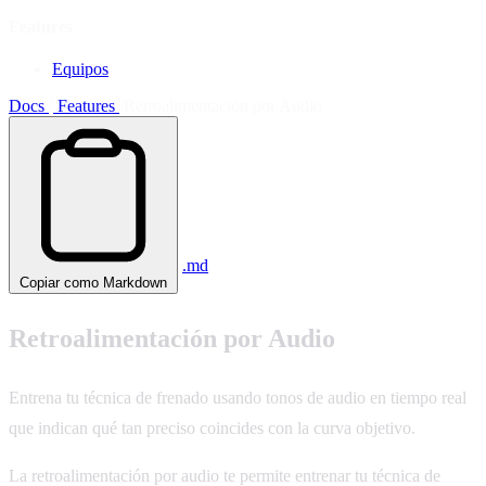
Features
Equipos
Docs
/
Features
/
Retroalimentación por Audio
.md
Copiar como Markdown
Retroalimentación por Audio
Entrena tu técnica de frenado usando tonos de audio en tiempo real
que indican qué tan preciso coincides con la curva objetivo.
La retroalimentación por audio te permite entrenar tu técnica de