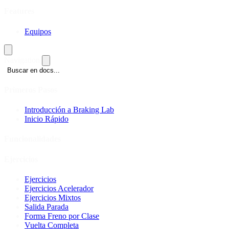
Features
Equipos
Navigation
Buscar en docs...
Primeros Pasos
Introducción a Braking Lab
Inicio Rápido
Funcionalidades
Ejercicios
Ejercicios
Ejercicios Acelerador
Ejercicios Mixtos
Salida Parada
Forma Freno por Clase
Vuelta Completa