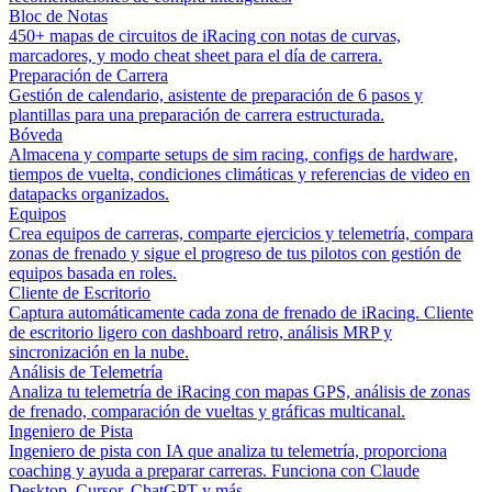
Bloc de Notas
450+ mapas de circuitos de iRacing con notas de curvas,
marcadores, y modo cheat sheet para el día de carrera.
Preparación de Carrera
Gestión de calendario, asistente de preparación de 6 pasos y
plantillas para una preparación de carrera estructurada.
Bóveda
Almacena y comparte setups de sim racing, configs de hardware,
tiempos de vuelta, condiciones climáticas y referencias de video en
datapacks organizados.
Equipos
Crea equipos de carreras, comparte ejercicios y telemetría, compara
zonas de frenado y sigue el progreso de tus pilotos con gestión de
equipos basada en roles.
Cliente de Escritorio
Captura automáticamente cada zona de frenado de iRacing. Cliente
de escritorio ligero con dashboard retro, análisis MRP y
sincronización en la nube.
Análisis de Telemetría
Analiza tu telemetría de iRacing con mapas GPS, análisis de zonas
de frenado, comparación de vueltas y gráficas multicanal.
Ingeniero de Pista
Ingeniero de pista con IA que analiza tu telemetría, proporciona
coaching y ayuda a preparar carreras. Funciona con Claude
Desktop, Cursor, ChatGPT y más.