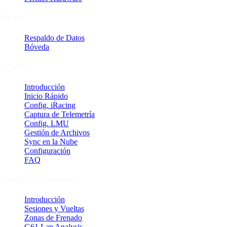
Datos
Respaldo de Datos
Bóveda
Capture
Introducción
Inicio Rápido
Config. iRacing
Captura de Telemetría
Config. LMU
Gestión de Archivos
Sync en la Nube
Configuración
FAQ
Análisis de Telemetría
Introducción
Sesiones y Vueltas
Zonas de Frenado
G61 Lap Analysis