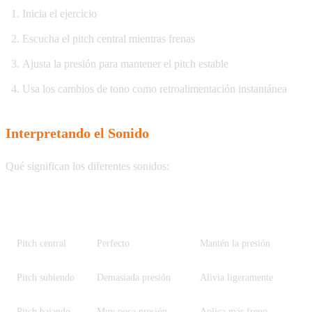
Inicia el ejercicio
Escucha el pitch central mientras frenas
Ajusta la presión para mantener el pitch estable
Usa los cambios de tono como retroalimentación instantánea
Interpretando el Sonido
Qué significan los diferentes sonidos:
Sonido
Significado
Acción
Pitch central
Perfecto
Mantén la presión
Pitch subiendo
Demasiada presión
Alivia ligeramente
Pitch bajando
Muy poca presión
Aplica más freno