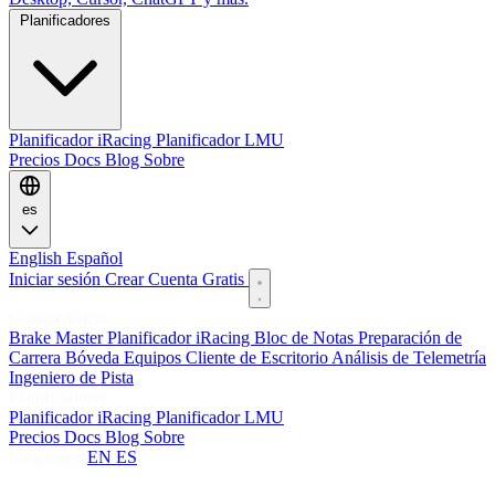
Planificadores
Planificador iRacing
Planificador LMU
Precios
Docs
Blog
Sobre
es
English
Español
Iniciar sesión
Crear Cuenta Gratis
Características
Brake Master
Planificador iRacing
Bloc de Notas
Preparación de
Carrera
Bóveda
Equipos
Cliente de Escritorio
Análisis de Telemetría
Ingeniero de Pista
Planificadores
Planificador iRacing
Planificador LMU
Precios
Docs
Blog
Sobre
Language:
EN
ES