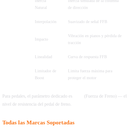
Inercia
Inercia simulada de la columna
NIN
Natural
de dirección
INT
Interpolación
Suavizado de señal FFB
Vibración en pianos y pérdida de
SHO
Impacto
tracción
LIN
Linealidad
Curva de respuesta FFB
Limitador de
Limita fuerza máxima para
BLI
Boost
proteger el motor
Para pedales, el parámetro dedicado es
BRF
(Fuerza de Freno) — el
nivel de resistencia del pedal de freno.
Todas las Marcas Soportadas