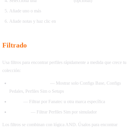
Selecciona una
Config de Pedales
(opcional)
Añade uno o más
Perfiles Sim
Añade notas y haz clic en
Guardar
Filtrado
Usa filtros para encontrar perfiles rápidamente a medida que crece tu
colección:
Tipo de componente
— Mostrar solo Configs Base, Configs
Pedales, Perfiles Sim o Setups
Marca
— Filtrar por Fanatec u otra marca específica
Simulador
— Filtrar Perfiles Sim por simulador
Los filtros se combinan con lógica AND. Úsalos para encontrar