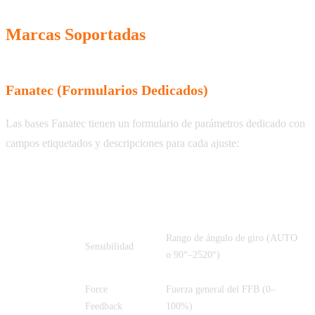
Marcas Soportadas
Fanatec (Formularios Dedicados)
Las bases Fanatec tienen un formulario de parámetros dedicado con
campos etiquetados y descripciones para cada ajuste:
Nombre
Parámetro
Descripción
Completo
Rango de ángulo de giro (AUTO
SEN
Sensibilidad
o 90°–2520°)
Force
Fuerza general del FFB (0–
FF
Feedback
100%)