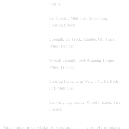
Automobilista 2
Profile
Car Specific Multiplier, Smoothing,
rFactor 2
Steering Effects
Strength, On Track, Rumble, Off Track,
F1 25
Wheel Damper
Overall Strength, Self-Aligning Torque,
EA WRC
Wheel Friction
Steering Force, Grip Weight, Curb Effects,
RaceRoom
FFB Multiplier
Self-Aligning Torque, Wheel Friction, Tire
DiRT Rally 2.0
Friction
Para simuladores no listados, selecciona
Otro
y usa el formulario