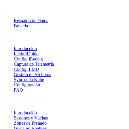
Datos
Respaldo de Datos
Bóveda
Capture
Introducción
Inicio Rápido
Config. iRacing
Captura de Telemetría
Config. LMU
Gestión de Archivos
Sync en la Nube
Configuración
FAQ
Análisis de Telemetría
Introducción
Sesiones y Vueltas
Zonas de Frenado
G61 Lap Analysis