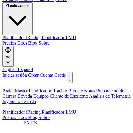
Planificadores
Planificador iRacing
Planificador LMU
Precios
Docs
Blog
Sobre
es
English
Español
Iniciar sesión
Crear Cuenta Gratis
Características
Brake Master
Planificador iRacing
Bloc de Notas
Preparación de
Carrera
Bóveda
Equipos
Cliente de Escritorio
Análisis de Telemetría
Ingeniero de Pista
Planificadores
Planificador iRacing
Planificador LMU
Precios
Docs
Blog
Sobre
Language:
EN
ES