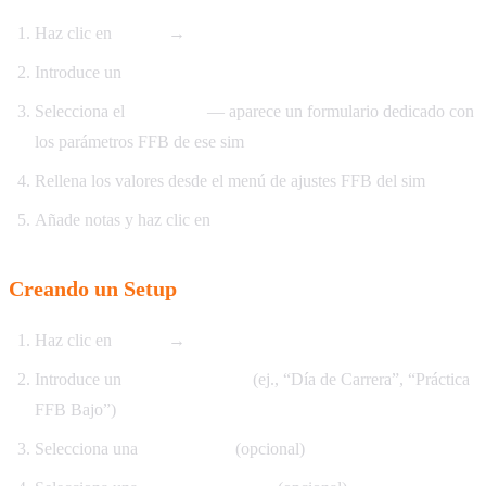
Haz clic en
Nuevo
→
Perfil Sim
Introduce un
nombre
Selecciona el
simulador
— aparece un formulario dedicado con
los parámetros FFB de ese sim
Rellena los valores desde el menú de ajustes FFB del sim
Añade notas y haz clic en
Guardar
Creando un Setup
Haz clic en
Nuevo
→
Setup
Introduce un
nombre de setup
(ej., “Día de Carrera”, “Práctica
FFB Bajo”)
Selecciona una
Config Base
(opcional)