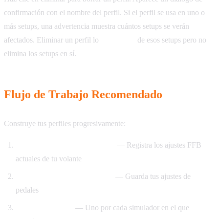
confirmación con el nombre del perfil. Si el perfil se usa en uno o
más setups, una advertencia muestra cuántos setups se verán
afectados. Eliminar un perfil lo
desvincula
de esos setups pero no
elimina los setups en sí.
Flujo de Trabajo Recomendado
Construye tus perfiles progresivamente:
Empieza con una Config Base
— Registra los ajustes FFB
actuales de tu volante
Añade una Config de Pedales
— Guarda tus ajustes de
pedales
Crea Perfiles Sim
— Uno por cada simulador en el que