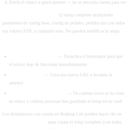
Envía el enlace a quien quieras — no se necesita cuenta para ver
Lo que ven los destinatarios:
El setup completo incluyendo
parámetros de config base, config de pedales, perfiles sim con todos
sus valores FFB, y cualquier nota. No pueden modificar tu setup.
Gestionando enlaces compartidos:
Desactivar compartición
— Desactiva el interruptor para que
el enlace deje de funcionar inmediatamente
Regenerar enlace
— Crea una nueva URL e invalida la
anterior
Contadores de vistas y copias
— Ve cuántas veces se ha visto
tu enlace y cuántas personas han guardado el setup en su vault
Los destinatarios con cuenta en Braking Lab pueden hacer clic en
Guardar en mi Bóveda
para copiar el setup completo (con todos