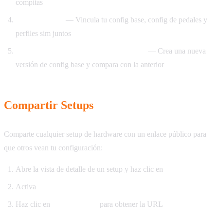
compitas
Crea un Setup
— Vincula tu config base, config de pedales y
perfiles sim juntos
Después de actualizaciones de firmware
— Crea una nueva
versión de config base y compara con la anterior
Compartir Setups
Comparte cualquier setup de hardware con un enlace público para
que otros vean tu configuración:
Abre la vista de detalle de un setup y haz clic en
Compartir
Activa
Enlace para compartir
Haz clic en
Copiar enlace
para obtener la URL