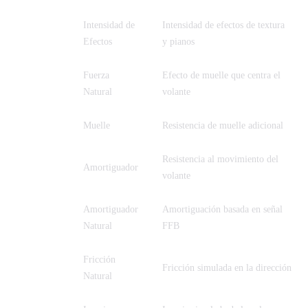
Intensidad de
Intensidad de efectos de textura
FEI
Efectos
y pianos
Fuerza
Efecto de muelle que centra el
FOR
Natural
volante
SPR
Muelle
Resistencia de muelle adicional
Resistencia al movimiento del
DPR
Amortiguador
volante
Amortiguador
Amortiguación basada en señal
NDP
Natural
FFB
Fricción
NFR
Fricción simulada en la dirección
Natural