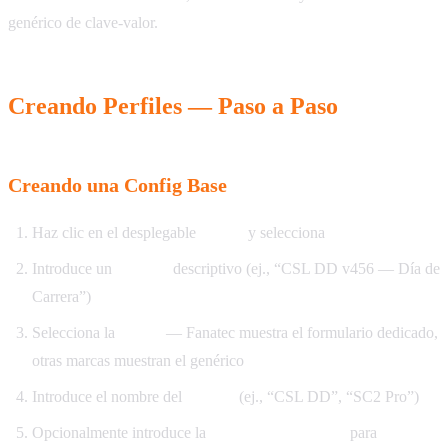
genérico de clave-valor.
Creando Perfiles — Paso a Paso
Creando una Config Base
Haz clic en el desplegable
Nuevo
y selecciona
Config Base
Introduce un
nombre
descriptivo (ej., “CSL DD v456 — Día de
Carrera”)
Selecciona la
marca
— Fanatec muestra el formulario dedicado,
otras marcas muestran el genérico
Introduce el nombre del
modelo
(ej., “CSL DD”, “SC2 Pro”)
Opcionalmente introduce la
versión de firmware
para