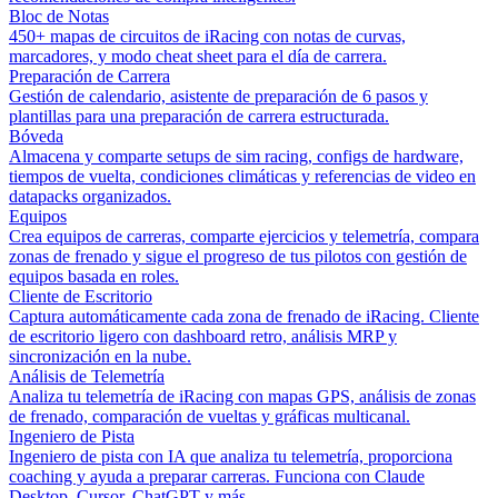
Bloc de Notas
450+ mapas de circuitos de iRacing con notas de curvas,
marcadores, y modo cheat sheet para el día de carrera.
Preparación de Carrera
Gestión de calendario, asistente de preparación de 6 pasos y
plantillas para una preparación de carrera estructurada.
Bóveda
Almacena y comparte setups de sim racing, configs de hardware,
tiempos de vuelta, condiciones climáticas y referencias de video en
datapacks organizados.
Equipos
Crea equipos de carreras, comparte ejercicios y telemetría, compara
zonas de frenado y sigue el progreso de tus pilotos con gestión de
equipos basada en roles.
Cliente de Escritorio
Captura automáticamente cada zona de frenado de iRacing. Cliente
de escritorio ligero con dashboard retro, análisis MRP y
sincronización en la nube.
Análisis de Telemetría
Analiza tu telemetría de iRacing con mapas GPS, análisis de zonas
de frenado, comparación de vueltas y gráficas multicanal.
Ingeniero de Pista
Ingeniero de pista con IA que analiza tu telemetría, proporciona
coaching y ayuda a preparar carreras. Funciona con Claude
Desktop, Cursor, ChatGPT y más.