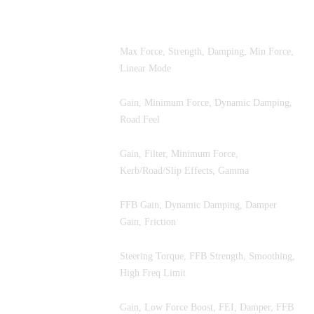
Simulador
Parámetros FFB Principales
Max Force, Strength, Damping, Min Force,
iRacing
Linear Mode
Assetto Corsa
Gain, Minimum Force, Dynamic Damping,
Competizione
Road Feel
Gain, Filter, Minimum Force,
Assetto Corsa
Kerb/Road/Slip Effects, Gamma
Assetto Corsa
FFB Gain, Dynamic Damping, Damper
EVO
Gain, Friction
Steering Torque, FFB Strength, Smoothing,
Le Mans Ultimate
High Freq Limit
Gain, Low Force Boost, FEI, Damper, FFB