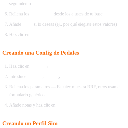
seguimiento
Rellena los
parámetros
desde los ajustes de tu base
Añade
notas
si lo deseas (ej., por qué elegiste estos valores)
Haz clic en
Guardar
Creando una Config de Pedales
Haz clic en
Nuevo
→
Config Pedales
Introduce
nombre
,
marca
y
modelo
Rellena los parámetros — Fanatec muestra BRF, otros usan el
formulario genérico
Añade notas y haz clic en
Guardar
Creando un Perfil Sim