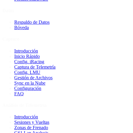
Datos
Respaldo de Datos
Bóveda
Capture
Introducción
Inicio Rápido
Config. iRacing
Captura de Telemetría
Config. LMU
Gestión de Archivos
Sync en la Nube
Configuración
FAQ
Análisis de Telemetría
Introducción
Sesiones y Vueltas
Zonas de Frenado
G61 Lap Analysis