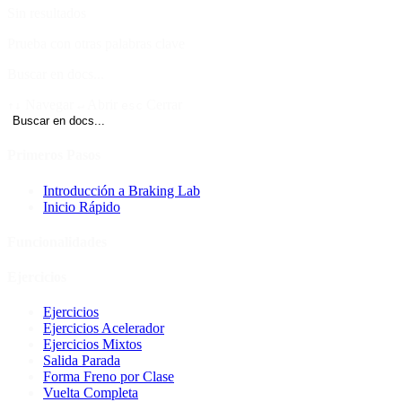
Sin resultados
Prueba con otras palabras clave
Buscar en docs...
Navegar
Abrir
Cerrar
↑↓
↵
esc
Buscar en docs...
Primeros Pasos
Introducción a Braking Lab
Inicio Rápido
Funcionalidades
Ejercicios
Ejercicios
Ejercicios Acelerador
Ejercicios Mixtos
Salida Parada
Forma Freno por Clase
Vuelta Completa