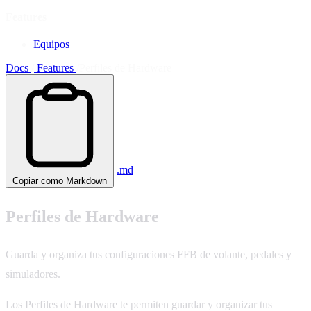
Features
Equipos
Docs
/
Features
/
Perfiles de Hardware
.md
Copiar como Markdown
Perfiles de Hardware
Guarda y organiza tus configuraciones FFB de volante, pedales y
simuladores.
Los Perfiles de Hardware te permiten guardar y organizar tus