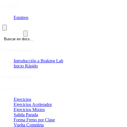
Features
Equipos
Navigation
Buscar en docs...
Primeros Pasos
Introducción a Braking Lab
Inicio Rápido
Funcionalidades
Ejercicios
Ejercicios
Ejercicios Acelerador
Ejercicios Mixtos
Salida Parada
Forma Freno por Clase
Vuelta Completa