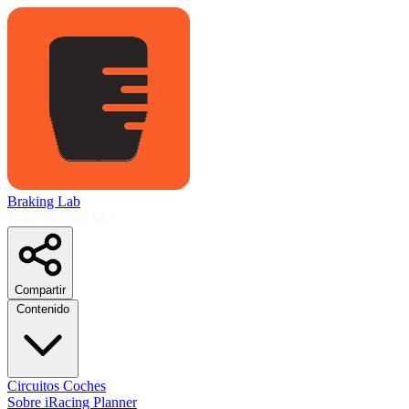
Braking Lab
LMU Planner
S11
Compartir
Contenido
Circuitos
Coches
Sobre
iRacing Planner