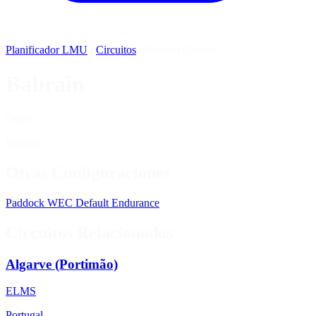
Planificador LMU
/
Circuitos
/
Bahrain (Outer)
Bahrain
Outer
Bahrain
Otras Configuraciones
Paddock
WEC
Default
Endurance
Circuitos Relacionados
Algarve (Portimão)
ELMS
Portugal