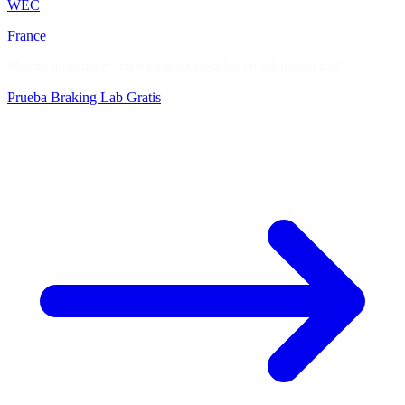
WEC
France
Mejora tu frenado con ejercicios basados en telemetría real
Prueba Braking Lab Gratis