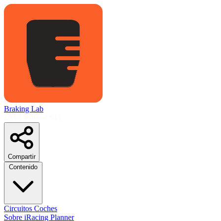
Braking Lab
LMU Planner
S11
Compartir
Contenido
Circuitos
Coches
Sobre
iRacing Planner