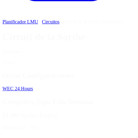
Planificador LMU
/
Circuitos
/
Circuit de la Sarthe (Mulsanne)
Circuit de la Sarthe
Mulsanne
France
Otras Configuraciones
WEC
24 Hours
Compiten Aquí Esta Semana
ELMS Sprint Trophy
intermediate
·
90m