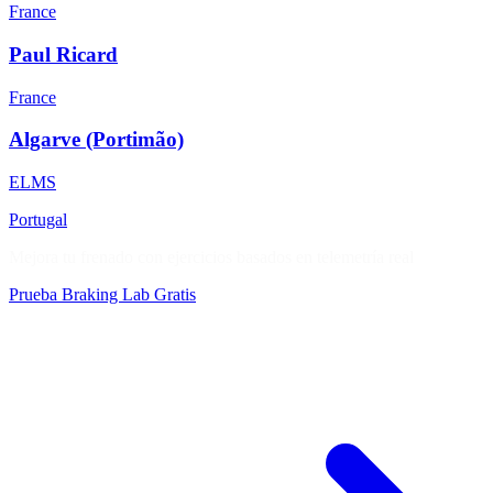
France
Paul Ricard
France
Algarve (Portimão)
ELMS
Portugal
Mejora tu frenado con ejercicios basados en telemetría real
Prueba Braking Lab Gratis