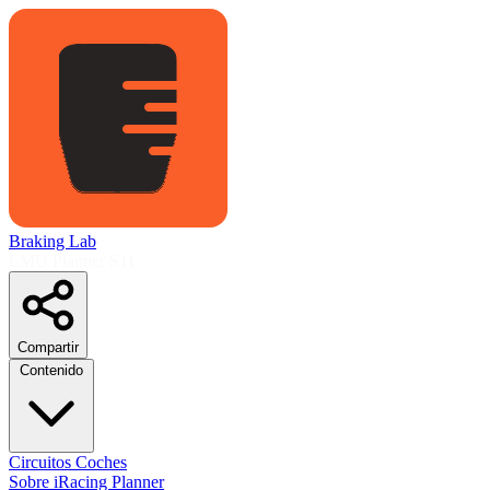
Braking Lab
LMU Planner
S11
Compartir
Contenido
Circuitos
Coches
Sobre
iRacing Planner