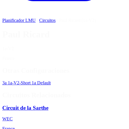
Planificador LMU
/
Circuitos
/
Paul Ricard (1a-V2)
Paul Ricard
1a-V2
France
Otras Configuraciones
3a
1a-V2-Short
1a
Default
Circuitos Relacionados
Circuit de la Sarthe
WEC
France