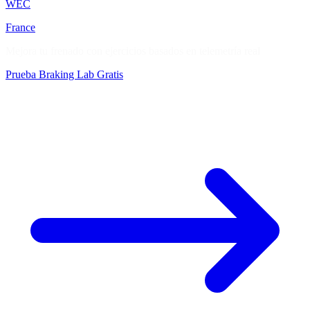
WEC
France
Mejora tu frenado con ejercicios basados en telemetría real
Prueba Braking Lab Gratis