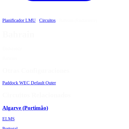
Planificador LMU
/
Circuitos
/
Bahrain (Endurance)
Bahrain
Endurance
Bahrain
Otras Configuraciones
Paddock
WEC
Default
Outer
Circuitos Relacionados
Algarve (Portimão)
ELMS
Portugal