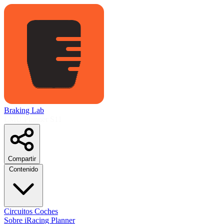
Braking Lab
LMU Planner
S11
Compartir
Contenido
Circuitos
Coches
Sobre
iRacing Planner