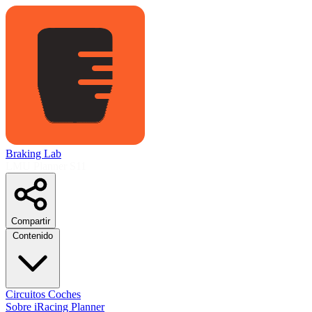
Braking Lab
LMU Planner
S11
Compartir
Contenido
Circuitos
Coches
Sobre
iRacing Planner