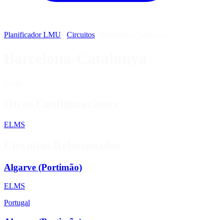
Planificador LMU
/
Circuitos
/
Barcelona-Catalunya
Barcelona-Catalunya
Spain
Otras Configuraciones
ELMS
Circuitos Relacionados
Algarve (Portimão)
ELMS
Portugal