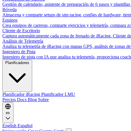
Gestión de calendario, asistente de preparación de 6 pasos y plantillas
Bóveda
Almacena y comparte setups de sim racing, configs de hardware, tiemp
Equipos
Crea equipos de carreras, comparte ejercicios y telemetría, compara zo
Cliente de Escritorio
Captura automáticamente cada zona de frenado de iRacing. Cliente de 
Análisis de Telemetría
Analiza tu telemetría de iRacing con mapas GPS, análisis de zonas de
Ingeniero de Pista
Ingeniero de pista con IA que analiza tu telemetría, proporciona co
Planificadores
Planificador iRacing
Planificador LMU
Precios
Docs
Blog
Sobre
es
English
Español