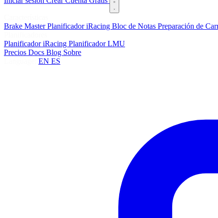
Iniciar sesión
Crear Cuenta Gratis
Características
Brake Master
Planificador iRacing
Bloc de Notas
Preparación de Car
Planificadores
Planificador iRacing
Planificador LMU
Precios
Docs
Blog
Sobre
Language:
EN
ES