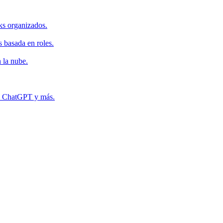
ks organizados.
s basada en roles.
 la nube.
r, ChatGPT y más.