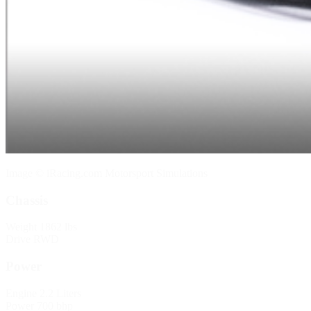
Image © iRacing.com Motorsport Simulations
Chassis
Weight
1862 lbs
Drive
RWD
Power
Engine
2.2 Liters
Power
700 bhp