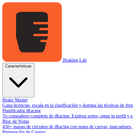
Braking Lab
Características
Brake Master
Gana licencias, escala en la clasificación y domina las técnicas de fr
Planificador iRacing
Tu compañero completo de iRacing. Explora series, sigue tu perfil y es
Bloc de Notas
450+ mapas de circuitos de iRacing con notas de curvas, marcadores, y
Preparación de Carrera